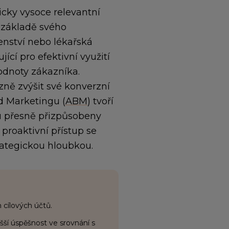
icky vysoce relevantní
a základě svého
renství nebo lékařská
ící pro efektivní využití
odnoty zákazníka.
ně zvýšit své konverzní
d Marketingu (
ABM
) tvoří
ou přesně přizpůsobeny
roaktivní přístup se
trategickou hloubkou.
 cílových účtů.
šší úspěšnost ve srovnání s