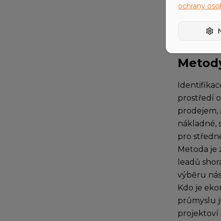
ochrany oso
(strategie
Úspěšně z
Metody
Identifika
prostředí 
prodejem, a
nákladné, 
pro středn
Metoda je 
leadů shor
výběru nás
Kdo je eko
průmyslu j
projektoví 