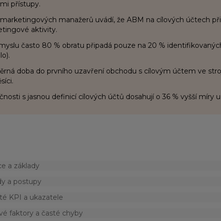
ými přístupy.
marketingových manažerů uvádí, že ABM na cílových účtech přin
tingové aktivity.
myslu často 80 % obratu připadá pouze na 20 % identifikovanýc
lo).
rná doba do prvního uzavření obchodu s cílovým účtem ve stroj
síci.
čnosti s jasnou definicí cílových účtů dosahují o 36 % vyšší míry 
ce a základy
y a postupy
té KPI a ukazatele
vé faktory a časté chyby