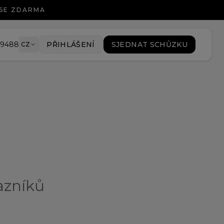
 SE ZDARMA
89488
PŘIHLÁŠENÍ
SJEDNAT SCHŮZKU
CZ
kazníků