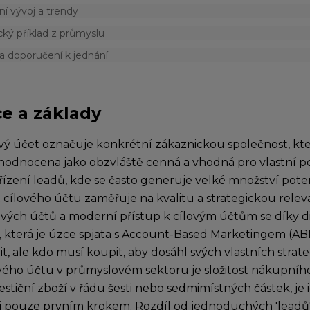
ní vývoj a trendy
cký příklad z průmyslu
a doporučení k jednání
ce a základy
vý účet označuje konkrétní zákaznickou společnost, kt
hodnocena jako obzvláště cenná a vhodná pro vlastní por
 řízení leadů, kde se často generuje velké množství pote
cílového účtu zaměřuje na kvalitu a strategickou relevan
ových účtů a moderní přístup k cílovým účtům se díky dig
u, která je úzce spjata s Account-Based Marketingem (ABM
t, ale kdo musí koupit, aby dosáhl svých vlastních strat
vého účtu v průmyslovém sektoru je složitost nákupního 
estiční zboží v řádu šesti nebo sedmimístných částek, je 
i pouze prvním krokem. Rozdíl od jednoduchých 'leadů'