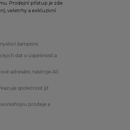
mu. Prodejní přístup je zde
n), veletrhy a exkluzivní
ysloví šampioni:
rických dat o úspěšnosti a
ové adresáře, nástroje AI)
kazuje společnost již
o workshopu prodeje a