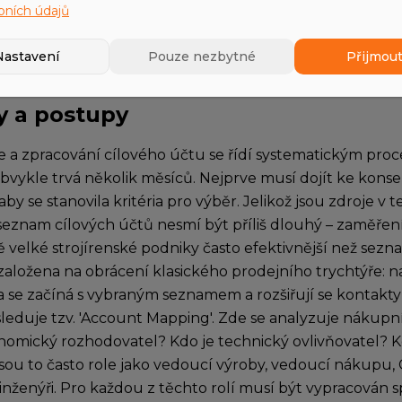
bních údajů
 Expand).
ískaný cílový účet je po fázi onboardingu často převede
Nastavení
Pouze nezbytné
Přijmout
 a postupy
ce a zpracování cílového účtu se řídí systematickým pr
obvykle trvá několik měsíců. Nejprve musí dojít ke kon
by se stanovila kritéria pro výběr. Jelikož jsou zdroje v 
seznam cílových účtů nesmí být příliš dlouhý – zaměření 
ě velké strojírenské podniky často efektivnější než se
založena na obrácení klasického prodejního trychtýře: 
a se začíná s vybraným seznamem a rozšiřují se kontakty 
leduje tzv. 'Account Mapping'. Zde se analyzuje nákupn
nomický rozhodovatel? Kdo je technický ovlivňovatel? K
sou to často role jako vedoucí výroby, vedoucí nákupu, 
inženýři. Pro každou z těchto rolí musí být vypracován s