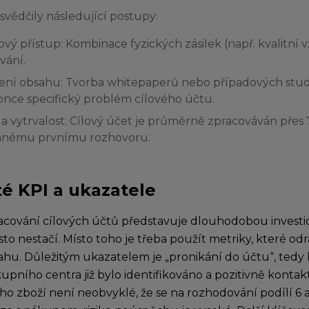
osvědčily následující postupy:
vý přístup: Kombinace fyzických zásilek (např. kvalitní 
vání.
ení obsahu: Tvorba whitepaperů nebo případových studií
nce specifický problém cílového účtu.
 a vytrvalost: Cílový účet je průměrně zpracováván přes 
vanému prvnímu rozhovoru.
té KPI a ukazatele
racování cílových účtů představuje dlouhodobou investici
to nestačí. Místo toho je třeba použít metriky, které od
tahu. Důležitým ukazatelem je „pronikání do účtu“, tedy
kupního centra již bylo identifikováno a pozitivně konta
o zboží není neobvyklé, že se na rozhodování podílí 6 