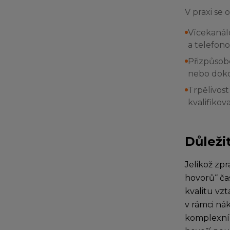
V praxi se 
Vícekanálo
a telefono
Přizpůsob
nebo doko
Trpělivost
kvalifiko
Důleži
Jelikož zp
hovorů“ čas
kvalitu vz
v rámci ná
komplexníh