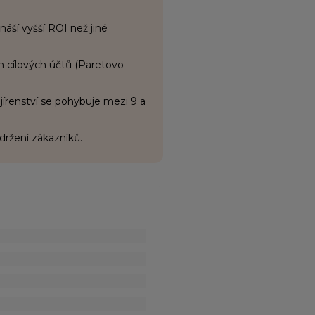
áší vyšší ROI než jiné
h cílových účtů (Paretovo
írenství se pohybuje mezi 9 a
udržení zákazníků.