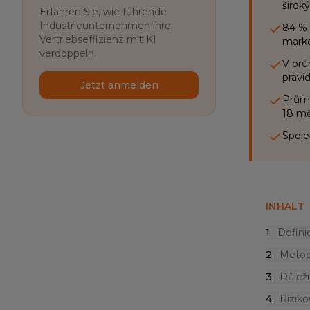
širok
Erfahren Sie, wie führende
Industrieunternehmen ihre
84 % 
Vertriebseffizienz mit KI
marke
verdoppeln.
V prů
pravid
Jetzt anmelden
Průmě
18 mě
Spole
INHALT
1
.
Defini
2
.
Metod
3
.
Důleži
4
.
Riziko