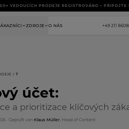
00+ VEDOUCÍCH PRODEJE REGISTROVÁNO – PŘIPOJTE
ZÁKAZNÍCI
ZDROJE
O NÁS
+49 211 860
ODEJE
T
ový účet
:
ce a prioritizace klíčových zá
026
· Geprüft von
Klaus Müller
, Head of Content