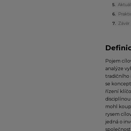
5
.
Aktuál
6
.
Prakti
7
.
Závěr 
Defini
Pojem cílo
analýze vy
tradičního
se koncept 
řízení klíč
disciplíno
mohl koupi
rysem cílo
jedná o inv
společnost