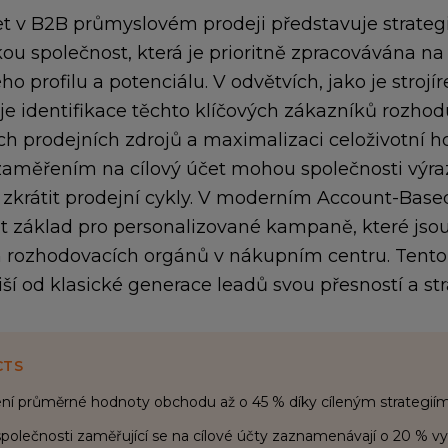
et v B2B průmyslovém prodeji představuje strateg
ou společnost, která je prioritně zpracovávána n
ho profilu a potenciálu. V odvětvích, jako je strojí
je identifikace těchto klíčových zákazníků rozhoduj
 prodejních zdrojů a maximalizaci celoživotní h
aměřením na cílový účet mohou společnosti výraz
zkrátit prodejní cykly. V moderním Account-Base
et základ pro personalizované kampaně, které js
rozhodovacích orgánů v nákupním centru. Tento p
iší od klasické generace leadů svou přesností a s
CTS
ní průměrné hodnoty obchodu až o 45 % díky cíleným strategiím
polečnosti zaměřující se na cílové účty zaznamenávají o 20 % vy