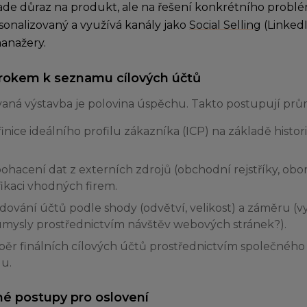
ade důraz na produkt, ale na řešení konkrétního problé
sonalizovaný a využívá kanály jako
Social Selling
(LinkedI
anažery.
krokem k seznamu cílových účtů
aná výstavba je polovina úspěchu. Takto postupují prům
finice ideálního profilu zákazníka (ICP) na základě histo
ohacení dat z externích zdrojů (obchodní rejstříky, obor
fikaci vhodných firem.
dování účtů podle shody (odvětví, velikost) a záměru (vy
mysly prostřednictvím návštěv webových stránek?).
ýběr finálních cílových účtů prostřednictvím společnéh
u.
é postupy pro oslovení