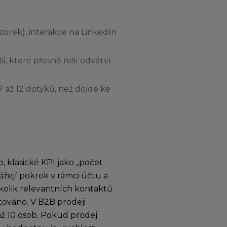
vzorek), interakce na LinkedIn
, které přesně řeší odvětví
7 až 12 dotyků, než dojde ke
, klasické KPI jako „počet
rážejí pokrok v rámci účtu a
 kolik relevantních kontaktů
ktováno. V B2B prodeji
až 10 osob. Pokud prodej