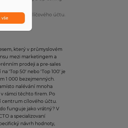
n do statusu klíčového účtu.
 vše
ocesem, který v průmyslovém
sensu mezi marketingem a
terénním prodeji a pre-sales
na 'Top 50' nebo 'Top 100' je
znam 1 000 bezejmenných.
namísto nalévání mnoha
v rámci těchto firem. Po
í centrum cílového účtu.
do funguje jako vrátný? V
CTO a specializovaní
pecifický návrh hodnoty,