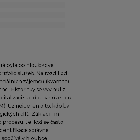
erá byla po hloubkové
tfolio služeb. Na rozdíl od
nciálních zájemců (kvantita),
ci. Historicky se vyvinul z
italizaci stal datově řízenou
). Už nejde jen o to, kdo by
egických cílů. Základním
procesu. Jelikož se často
identifikace správné
 spočívá v hloubce