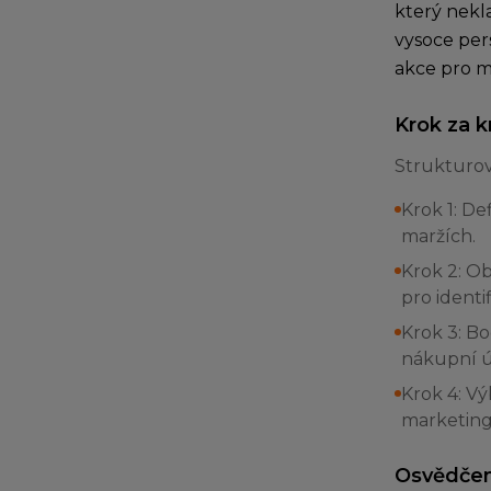
který nekl
vysoce per
akce pro m
Krok za 
Strukturov
Krok 1: De
maržích.
Krok 2: Ob
pro identi
Krok 3: Bo
nákupní ú
Krok 4: V
marketing
Osvědčen