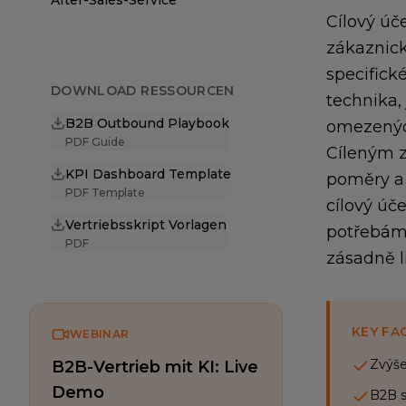
After-Sales-Service
Cílový úč
zákaznick
specifické
DOWNLOAD RESSOURCEN
technika, 
B2B Outbound Playbook
omezených
PDF Guide
Cíleným z
KPI Dashboard Template
poměry a 
PDF Template
cílový úč
Vertriebsskript Vorlagen
potřebám 
PDF
zásadně l
KEY FA
WEBINAR
Zvýše
B2B-Vertrieb mit KI: Live
Demo
B2B s