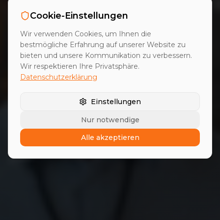
Cookie-Einstellungen
Wir verwenden Cookies, um Ihnen die
bestmögliche Erfahrung auf unserer Website zu
bieten und unsere Kommunikation zu verbessern.
AUTOMOBILINDUSTRIE
Wir respektieren Ihre Privatsphäre.
Mehr qualifizierte Leads in der
Datenschutzerklärung
Automobilindustrie
Einstellungen
Navigieren Sie die komplexen Zulieferstrukturen
Nur notwendige
der Automobilindustrie.
Alle akzeptieren