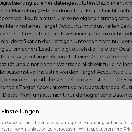
Digitalisierung zu einer datengestützten Disziplin entwi
ased Marketing
(ABM) verknüpft ist. Es geht nicht meh
ndern wer kaufen muss, um seine eigenen strategischen 
es Merkmal eines Target Accounts im industriellen Sekto
zesses. Da es sich oft um Investitionsgüter im sechs- od
t die Identifikation des richtigen Unternehmens nur der e
zu einfachen 'Leads' erfolgt durch die Tiefe der Qualifi
Interesse, ein Target Account ist eine Organisation mit s
zität und einer hohen Wahrscheinlichkeit für eine langf
er Automotive-Industrie werden Target Accounts oft 
, bevor der eigentliche Vertriebsprozess startet. Die E
ns als Target Account setzt voraus, dass das Ideal Cust
ist. Dieses Profil umfasst nicht nur demografische Date
sondern auch technografische Daten (genutzte Maschin
ische Merkmale (Innovationsbereitschaft, Unternehmen
-Einstellungen
n diese Kriterien erfüllt, wird es offiziell als Target 
en Cookies, um Ihnen die bestmögliche Erfahrung auf unserer 
n und erhält eine dedizierte Betreuungsstrategie.
unsere Kommunikation zu verbessern. Wir respektieren Ihre Priv