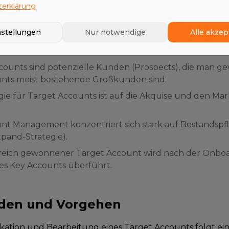
erklärung
eidung: Target Account vs. Key Account
nstellungen
Nur notwendige
Alle akzep
 Begriffe oft synonym verwendet werden, gibt es im
B2
de, die für die Prozessgestaltung entscheidend sind:
counts sind potenzielle Kunden (Prospects), die man 
nts meist bestehende Großkunden sind.
gie für Target Accounts ist auf die Akquise und den Mark
nt Management konzentriert sich stark auf Bestandspfl
xpand-Strategie).
greich gewonnener Target Account wird nach der Onboa
nes Key Accounts überführt.
den und Vorgehen
fikation und Bearbeitung eines Target Accounts folgt e