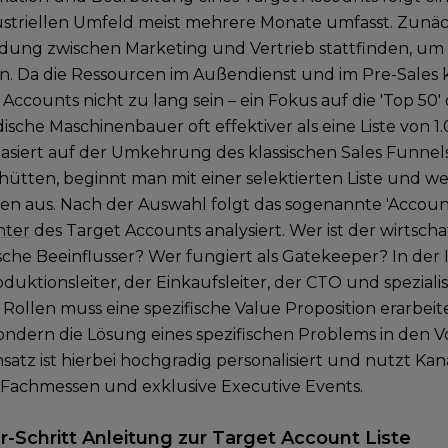
ustriellen Umfeld meist mehrere Monate umfasst. Zunäc
dung zwischen Marketing und Vertrieb stattfinden, um d
. Da die Ressourcen im Außendienst und im Pre-Sales kost
Accounts nicht zu lang sein – ein Fokus auf die 'Top 50' o
dische Maschinenbauer oft effektiver als eine Liste von 
siert auf der Umkehrung des klassischen Sales Funnels:
hütten, beginnt man mit einer selektierten Liste und we
men aus. Nach der Auswahl folgt das sogenannte 'Account
nter
des Target Accounts analysiert. Wer ist der wirtscha
che Beeinflusser? Wer fungiert als Gatekeeper? In der In
duktionsleiter, der Einkaufsleiter, der CTO und speziali
 Rollen muss eine spezifische Value Proposition erarbeit
ondern die Lösung eines spezifischen Problems in den V
satz ist hierbei hochgradig personalisiert und nutzt Kanä
, Fachmessen und exklusive Executive Events.
ür-Schritt Anleitung zur Target Account Liste