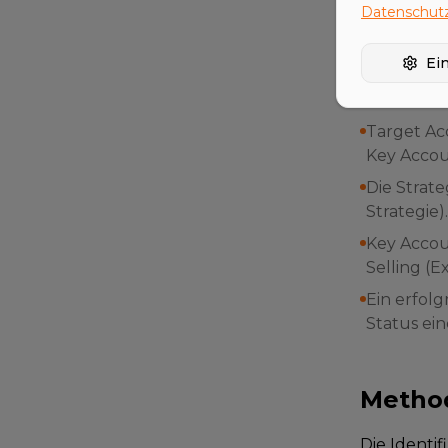
Datenschutz
Untersch
Ei
Obwohl die
Unterschie
Target Ac
Key Accou
Die Strate
Strategie).
Key Accou
Selling (E
Ein erfol
Status ei
Metho
Die Identi