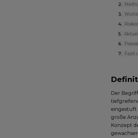
2
.
Metho
3
.
Wicht
4
.
Risiko
5
.
Aktue
6
.
Praxis
7
.
Fazit
Defini
Der Begrif
tiefgreife
eingestuf
große Anzah
Konzept de
gewachse