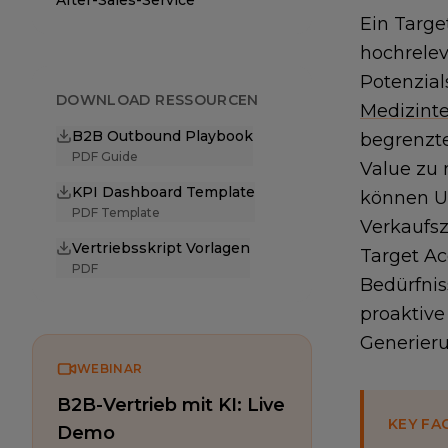
After-Sales-Service
Ein Targe
hochrelev
Potenzial
DOWNLOAD RESSOURCEN
Medizint
B2B Outbound Playbook
begrenzte
PDF Guide
Value zu 
KPI Dashboard Template
können Un
PDF Template
Verkaufsz
Vertriebsskript Vorlagen
Target Ac
PDF
Bedürfnis
proaktive
Generieru
WEBINAR
B2B-Vertrieb mit KI: Live
KEY FA
Demo