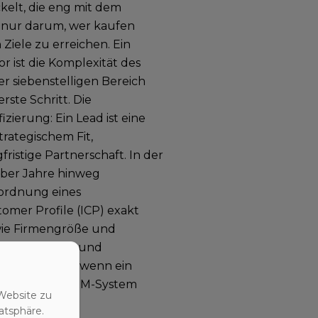
ckelt, die eng mit dem
r nur darum, wer kaufen
Ziele zu erreichen. Ein
r ist die Komplexität des
er siebenstelligen Bereich
rste Schritt. Die
zierung: Ein Lead ist eine
trategischem Fit,
ristige Partnerschaft. In der
über Jahre hinweg
inordnung eines
omer Profile (ICP) exakt
n wie Firmengröße und
en, Software) und
skultur). Nur wenn ein
Account in das CRM-System
Website zu
atsphäre.