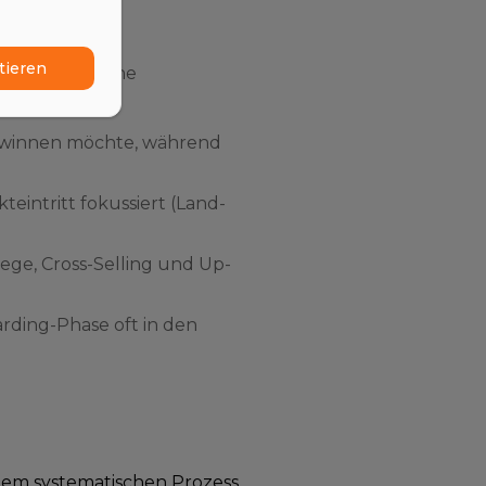
tieren
B-Vertrieb
feine
gewinnen möchte, während
teintritt fokussiert (Land-
ege, Cross-Selling und Up-
rding-Phase oft in den
inem systematischen Prozess,