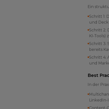
Ein strukt
Schritt 1:
und Deck
Schritt 2
KI-Tools) 
Schritt 3
bereits K
Schritt 4
und Marke
Best Prac
In der Pra
Multichann
LinkedIn-I
Content-C