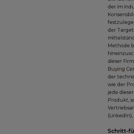
der im ind
Konsensbil
festzulegen
der Target 
mittelstän
Methode ba
hineinzusc
dieser Fir
Buying Ce
der technis
wie der Pro
jede dieser
Produkt, s
Vertriebsan
(LinkedIn)
Schritt-f