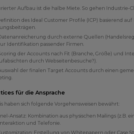
urierter Aufbau ist die halbe Miete. So gehen Industrie-
 Definition des Ideal Customer Profile (ICP) basierend au
ungsbeiträgen.
: Datenanreicherung durch externe Quellen (Handelsregi
zur Identifikation passender Firmen.
: Scoring der Accounts nach Fit (Branche, Größe) und In
aufabsichten durch Webseitenbesuche?).
: Auswahl der finalen Target Accounts durch einen ge
ting.
tices für die Ansprache
xis haben sich folgende Vorgehensweisen bewährt:
el-Ansatz: Kombination aus physischen Mailings (z.B. ei
nteraktion und Telefonie.
ustomization: Erstellung von Whitepapern oder Case Stu