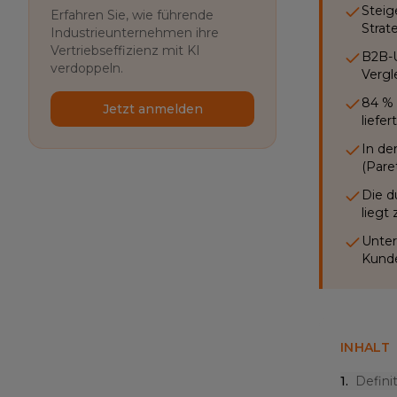
Steig
Erfahren Sie, wie führende
Strat
Industrieunternehmen ihre
Vertriebseffizienz mit KI
B2B-U
verdoppeln.
Vergl
84 % 
Jetzt anmelden
liefe
In de
(Paret
Die d
liegt
Unter
Kunde
INHALT
1
.
Defini