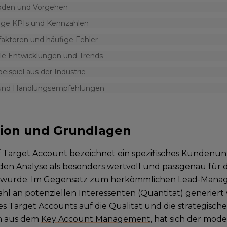
den und Vorgehen
ige KPIs und Kennzahlen
faktoren und häufige Fehler
lle Entwicklungen und Trends
beispiel aus der Industrie
 und Handlungsempfehlungen
tion und Grundlagen
f Target Account bezeichnet ein spezifisches Kundenu
nden Analyse als besonders wertvoll und passgenau für d
t wurde. Im Gegensatz zum herkömmlichen Lead-Manage
l an potenziellen Interessenten (Quantität) generiert wi
s Target Accounts auf die Qualität und die strategische
n aus dem
Key Account Management
, hat sich der mod