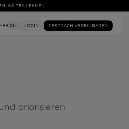
TENLOS TEILNEHMEN
9488
LOGIN
GESPRÄCH VEREINBAREN
DE
und priorisieren