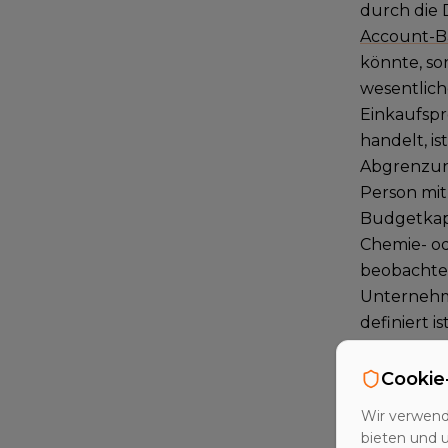
durch die 
Account-B
könnte, so
wesentlich
Einkaufspro
handelt, is
Abgrenzung 
Person mit 
Budgetkapa
Chemie- od
beobachtet
Unternehme
definiert 
Standort, 
psychograf
Cookie
Unternehme
Wir verwend
aufgenomme
bieten und 