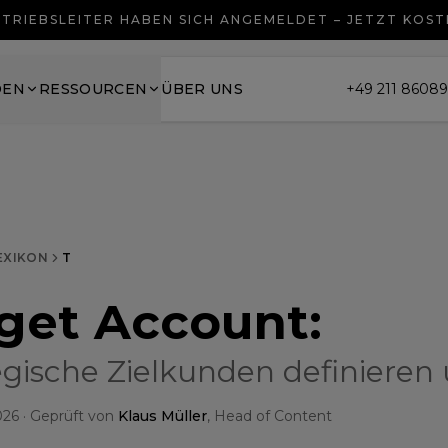
TRIEBSLEITER HABEN SICH ANGEMELDET – JETZT KOS
DEN
RESSOURCEN
ÜBER UNS
+49 211 8608
EXIKON
T
get Account
:
egische Zielkunden definieren 
026
· Geprüft von
Klaus Müller
, Head of Content