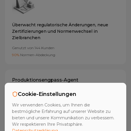
Überwacht regulatorische Änderungen, neue
Zertifizierungen und Normenwechsel in
Zielbranchen
Genutzt von
144
Kunden
90%
Normen-Abdeckung
Produktionsengpass-Agent
Cookie-Einstellungen
Wir verwenden Cookies, um Ihnen die
bestmögliche Erfahrung auf unserer Website zu
bieten und unsere Kommunikation zu verbessern.
Erkennt Kapazitätsengpässe,
Wir respektieren Ihre Privatsphäre.
Schichtausweitungen und Produktionsausfälle als
Datenschutzerklärung