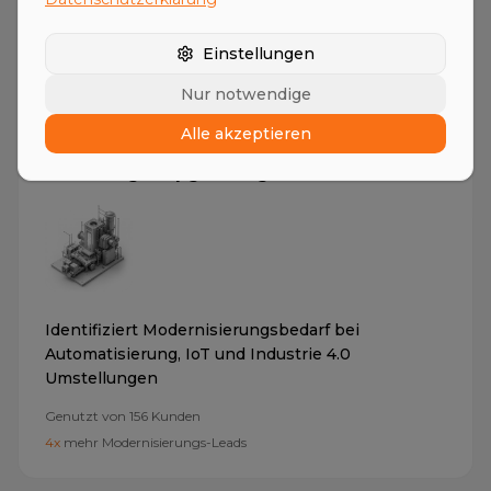
Kaufsignale
Genutzt von
189
Kunden
Einstellungen
35%
mehr Kaufsignale erkannt
Nur notwendige
Alle akzeptieren
Technologie-Upgrade Agent
Identifiziert Modernisierungsbedarf bei
Automatisierung, IoT und Industrie 4.0
Umstellungen
Genutzt von
156
Kunden
4x
mehr Modernisierungs-Leads