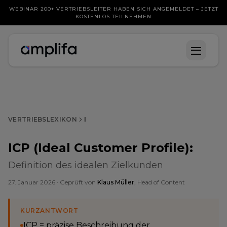
WEBINAR 200+ VERTRIEBSLEITER HABEN SICH ANGEMELDET – JETZT
KOSTENLOS TEILNEHMEN
VERTRIEBSLEXIKON
I
ICP (Ideal Customer Profile)
:
Definition des idealen Zielkunden
27. Januar 2026
· Geprüft von
Klaus Müller
, Head of Content
KURZANTWORT
ICP = präzise Beschreibung der