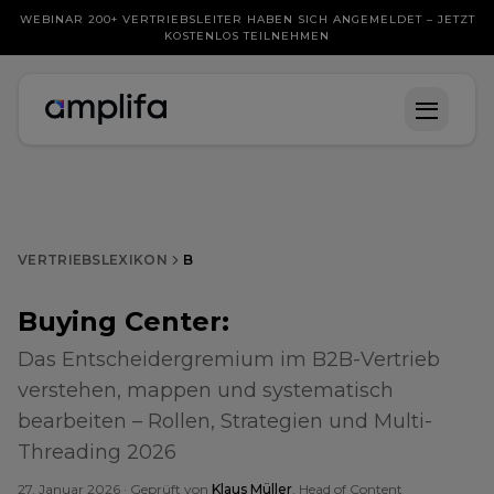
WEBINAR 200+ VERTRIEBSLEITER HABEN SICH ANGEMELDET – JETZT
KOSTENLOS TEILNEHMEN
VERTRIEBSLEXIKON
B
Buying Center
:
Das Entscheidergremium im B2B-Vertrieb
verstehen, mappen und systematisch
bearbeiten – Rollen, Strategien und Multi-
Threading 2026
27. Januar 2026
· Geprüft von
Klaus Müller
, Head of Content