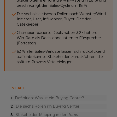
Stakeholdern) erhöht die Win-Rate um 28 % und
beschleunigt den Sales-Cycle um 18 %
Die sechs klassischen Rollen nach Webster/Wind:
Initiator, User, Influencer, Buyer, Decider,
Gatekeeper
Champion-basierte Deals haben 3,2× höhere
Win-Rate als Deals ohne internen Fürsprecher
(Forrester)
62 % aller Sales-Verluste lassen sich rückblickend
auf 'unbekannte Stakeholder' zurückführen, die
spät im Prozess Veto einlegen
INHALT
1
.
Definition: Was ist ein Buying Center?
2
.
Die sechs Rollen im Buying Center
3
.
Stakeholder-Mapping in der Praxis