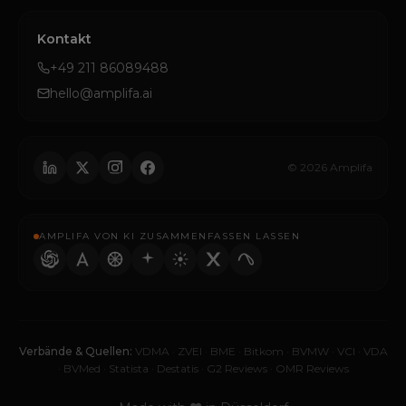
Kontakt
+49 211 86089488
hello@amplifa.ai
© 2026 Amplifa
AMPLIFA VON KI ZUSAMMENFASSEN LASSEN
Verbände & Quellen:
VDMA
·
ZVEI
·
BME
·
Bitkom
·
BVMW
·
VCI
·
VDA
·
BVMed
·
Statista
·
Destatis
·
G2 Reviews
·
OMR Reviews