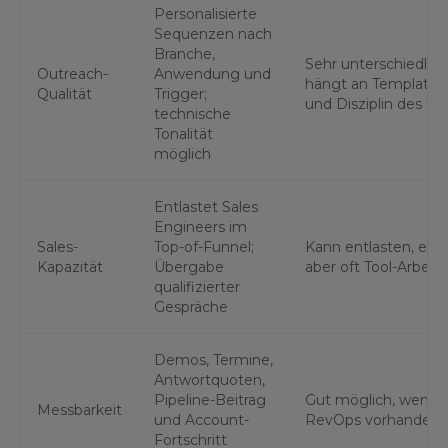
Personalisierte
Sequenzen nach
Branche,
Sehr unterschiedlich
Outreach-
Anwendung und
hängt an Templates
Qualität
Trigger;
und Disziplin des T
technische
Tonalität
möglich
Entlastet Sales
Engineers im
Sales-
Top-of-Funnel;
Kann entlasten, erz
Kapazität
Übergabe
aber oft Tool-Arbeit
qualifizierter
Gespräche
Demos, Termine,
Antwortquoten,
Pipeline-Beitrag
Gut möglich, wenn
Messbarkeit
und Account-
RevOps vorhanden i
Fortschritt