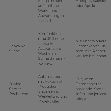
Schnaithmann
HubSpot, Salesforce
auf ähnliche
oder Apollo
Werke und
Anwendungen
trainiert
Kernfunktion;
rund 300 neue
Nur über Workaroun
Lookalike-
Lookalike-
Datenexporte und
Accounts pro
Suche
manuelle Recherch
Woche im
wirklich brauchbar
Schnaithmann-
Kontext
Automatisiert
Gut, wenn
mit Fokus auf
Buying-
Datenanbieter
Produktion,
Center-
passende Kontakte
Engineering,
Recherche
liefert und jemand s
Werkleitung und
pflegt
Projektrollen