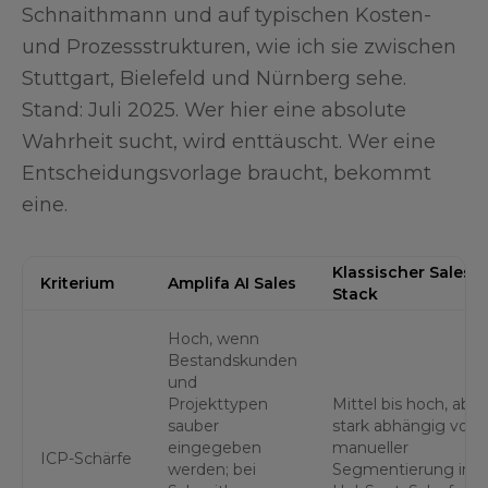
Schnaithmann und auf typischen Kosten-
und Prozessstrukturen, wie ich sie zwischen
Stuttgart, Bielefeld und Nürnberg sehe.
Stand: Juli 2025. Wer hier eine absolute
Wahrheit sucht, wird enttäuscht. Wer eine
Entscheidungsvorlage braucht, bekommt
eine.
Klassischer Sales-
Kriterium
Amplifa AI Sales
Stack
Hoch, wenn
Bestandskunden
und
Projekttypen
Mittel bis hoch, aber
sauber
stark abhängig von
eingegeben
manueller
ICP-Schärfe
werden; bei
Segmentierung in