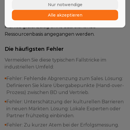
Bestandskunden eingesetzt, wodurch die
Nur notwendige
strategische Arbeit liegen bleibt. Zudem besteht
Alle akzeptieren
das Risiko der Verzettelung, wenn zu viele neue
Märkte gleichzeitig ohne ausreichende
Ressourcenbasis angegangen werden.
Die häufigsten Fehler
Vermeiden Sie diese typischen Fallstricke im
industriellen Umfeld:
Fehler: Fehlende Abgrenzung zum Sales. Lösung:
Definieren Sie klare Übergabepunkte (Hand-over-
Prozess) zwischen BD und Vertrieb.
Fehler: Unterschätzung der kulturellen Barrieren
in neuen Märkten. Lösung: Lokale Experten oder
Partner frühzeitig einbinden.
Fehler: Zu kurzer Atem bei der Erfolgsmessung.