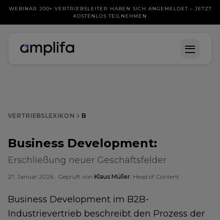
WEBINAR 200+ VERTRIEBSLEITER HABEN SICH ANGEMELDET – JETZT
KOSTENLOS TEILNEHMEN
VERTRIEBSLEXIKON
B
Business Development
:
Erschließung neuer Geschäftsfelder
27. Januar 2026
· Geprüft von
Klaus Müller
, Head of Content
Business Development im B2B-
Industrievertrieb beschreibt den Prozess der