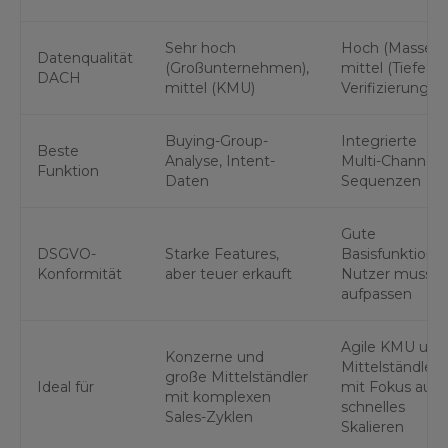
Sehr hoch
Hoch (Masse),
Datenqualität
(Großunternehmen),
mittel (Tiefe &
DACH
mittel (KMU)
Verifizierung)
Buying-Group-
Integrierte
Beste
Analyse, Intent-
Multi-Channel-
Funktion
Daten
Sequenzen
Gute
DSGVO-
Starke Features,
Basisfunktione
Konformität
aber teuer erkauft
Nutzer muss
aufpassen
Agile KMU und
Konzerne und
Mittelständler
große Mittelständler
Ideal für
mit Fokus auf
mit komplexen
schnelles
Sales-Zyklen
Skalieren