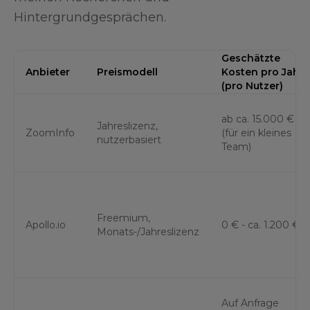
Hintergrundgesprächen.
Geschätzte
Anbieter
Preismodell
Kosten pro Jahr
(pro Nutzer)
ab ca. 15.000 €
Jahreslizenz,
ZoomInfo
(für ein kleines
nutzerbasiert
Team)
Freemium,
Apollo.io
0 € - ca. 1.200 €
Monats-/Jahreslizenz
Auf Anfrage