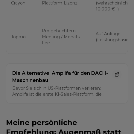
Crayon
Plattform-Lizenz
(wahrscheinlich
10.000 €+)
Pro gebuchtem
Auf Anfrage
Topo.io
Meeting / Monats-
(Leistungsbasiert)
Fee
Die Alternative: Amplifa für den DACH-
Maschinenbau
Bevor Sie sich in US-Plattformen verlieren:
Amplifa ist die erste KI-Sales-Plattform, die
speziell für den B2B-Vertrieb im
produzierenden Gewerbe in DACH entwickelt
wurde. Statt Millionen irrelevanter Kontakte
erhalten Sie präzise Leads und Kaufsignale aus
Meine persönliche
Ihrer Zielbranche. Mit Daten und einer Sprache,
die der deutsche Mittelstand versteht.
Empfehlung: Augenmaß statt