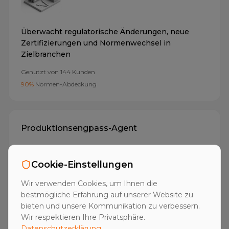
Überwacht regulatorische Änderungen, neue
Zertifizierungen und Normenwechsel in
Zielbranchen
Genutzt von
144
Kunden
90%
Normen-Abdeckung
Produktionsengpass-Agent
Cookie-Einstellungen
Wir verwenden Cookies, um Ihnen die
bestmögliche Erfahrung auf unserer Website zu
Erkennt Kapazitätsengpässe,
bieten und unsere Kommunikation zu verbessern.
Schichtausweitungen und Produktionsausfälle als
Wir respektieren Ihre Privatsphäre.
Kaufsignale
Datenschutzerklärung