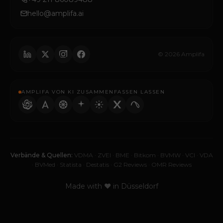
hello@amplifa.ai
© 2026 Amplifa
AMPLIFA VON KI ZUSAMMENFASSEN LASSEN
Verbände & Quellen:
VDMA
·
ZVEI
·
BME
·
Bitkom
·
BVMW
·
VCI
·
VDA
·
BVMed
·
Statista
·
Destatis
·
G2 Reviews
·
OMR Reviews
Made with ♥ in Düsseldorf