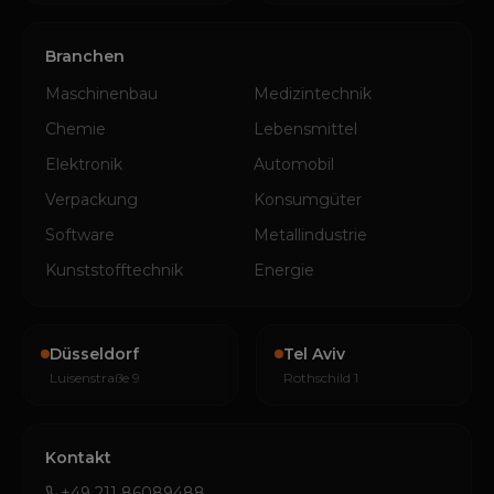
Branchen
Maschinenbau
Medizintechnik
Chemie
Lebensmittel
Elektronik
Automobil
Verpackung
Konsumgüter
Software
Metallindustrie
Kunststofftechnik
Energie
Düsseldorf
Tel Aviv
Luisenstraße 9
Rothschild 1
Kontakt
+49 211 86089488