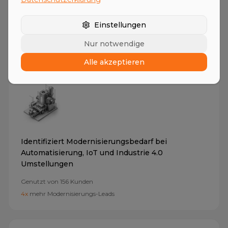
Genutzt von
189
Kunden
Einstellungen
35%
mehr Kaufsignale erkannt
Nur notwendige
Alle akzeptieren
Technologie-Upgrade Agent
Identifiziert Modernisierungsbedarf bei
Automatisierung, IoT und Industrie 4.0
Umstellungen
Genutzt von
156
Kunden
4x
mehr Modernisierungs-Leads