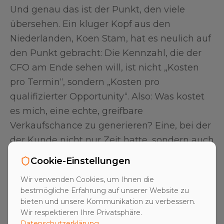
Und genau das ist der Punkt, den viele
übersehen. Ein kluger Kopf aus den
Niederlanden, Koen Stam, hat es neulich auf
den Punkt gebracht: Die Kennzahl, die der
CFO am Ende sehen will, ist nicht „Kosten
pro Termin“, sondern „Kosten pro
qualifizierter Opportunity“. Also: Was kostet
es mich, eine echte, greifbare
Verkaufschance zu generieren? Eine, bei der
der Kunde nicht nur Zeit hatte, sondern auch
Bedarf, Budget und Entscheidungsbefugnis
Cookie-Einstellungen
hat. Und hier, im anspruchsvollen
B2B-
Wir verwenden Cookies, um Ihnen die
Vertrieb
für Investitionsgüter, trennt sich die
bestmögliche Erfahrung auf unserer Website zu
Spreu vom Weizen.
bieten und unsere Kommunikation zu verbessern.
Wir respektieren Ihre Privatsphäre.
Datenschutzerklärung