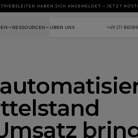
TRIEBSLEITER HABEN SICH ANGEMELDET – JETZT KOS
DEN
RESSOURCEN
ÜBER UNS
+49 211 8608
sautomatisie
ttelstand
Umsatz bring