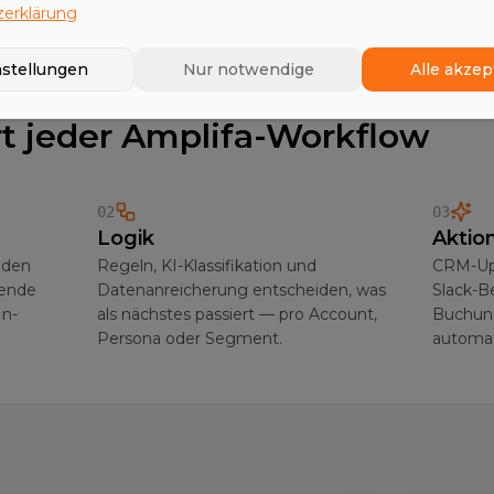
erklärung
nstellungen
Nur notwendige
Alle akzep
rt jeder Amplifa-Workflow
02
03
Logik
Aktio
t den
Regeln, KI-Klassifikation und
CRM-Upd
hende
Datenanreicherung entscheiden, was
Slack-B
In-
als nächstes passiert — pro Account,
Buchung
Persona oder Segment.
automat