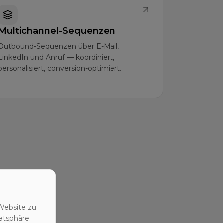
Multichannel-Sequenzen
Outbound-Sequenzen über E-Mail,
LinkedIn und Anruf — koordiniert,
personalisiert, conversion-optimiert.
Website zu
atsphäre.