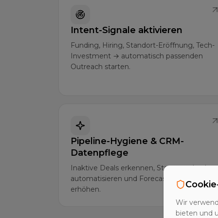
Intent-Signale aktivieren
Funding, Hiring, Standort-Eröffnung, Tech-
Investment → automatisch passenden
Outreach starten.
Pipeline-Hygiene & CRM-
Datenpflege
Inaktive Deals erkennen, Statuswechsel
automatisieren und Forecast-Genauigkeit
Cookie
erhöhen.
Wir verwend
bieten und 