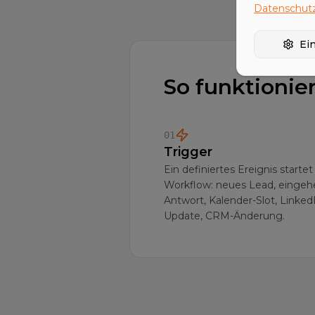
Datenschutz
Ei
So funktionie
01
Trigger
Ein definiertes Ereignis starte
Workflow: neues Lead, einge
Antwort, Kalender-Slot, Linked
Update, CRM-Änderung.