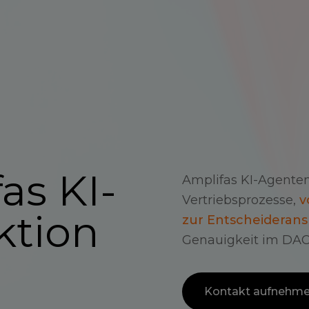
as KI-
Amplifas KI-Agente
Vertriebsprozesse,
v
ktion
zur Entscheideran
Genauigkeit im DA
Kontakt aufnehm