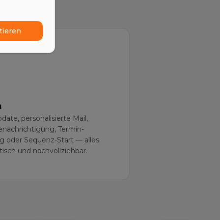
tieren
n
ate, personalisierte Mail,
enachrichtigung, Termin-
 oder Sequenz-Start — alles
isch und nachvollziehbar.