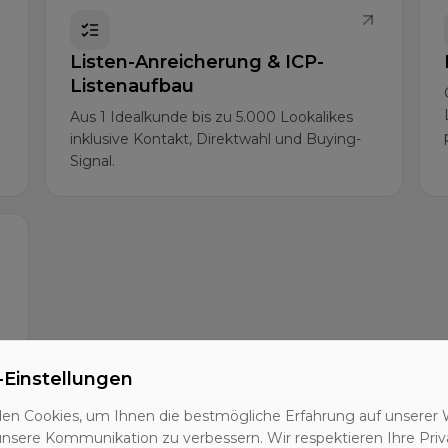
Listen-Anreicherung & ICP-
Listenaufbau
Aus 1 Idealkunde bis zu 5.000 Lookalikes
inklusive Kontakt, Direktwahl und Buying-
Signal.
-Einstellungen
en Cookies, um Ihnen die bestmögliche Erfahrung auf unserer 
unsere Kommunikation zu verbessern. Wir respektieren Ihre Priv