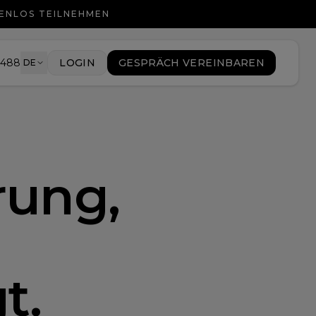
TENLOS TEILNEHMEN
9488
LOGIN
GESPRÄCH VEREINBAREN
DE
rung,
t.