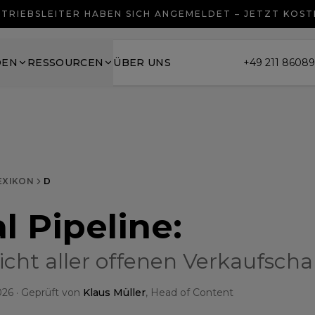
TRIEBSLEITER HABEN SICH ANGEMELDET – JETZT KOS
DEN
RESSOURCEN
ÜBER UNS
+49 211 8608
EXIKON
D
l Pipeline
:
icht aller offenen Verkaufsch
026
· Geprüft von
Klaus Müller
, Head of Content