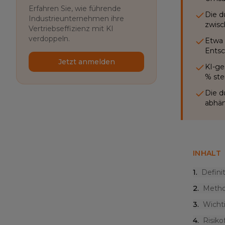
Erfahren Sie, wie führende
Die d
Industrieunternehmen ihre
zwisc
Vertriebseffizienz mit KI
verdoppeln.
Etwa 
Entsc
Jetzt anmelden
KI-ge
% ste
Die d
abhän
INHALT
1
.
Defini
2
.
Metho
3
.
Wicht
4
.
Risiko