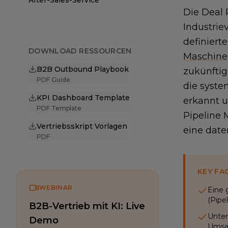
After-Sales-Service
Die Deal 
Industrie
definiert
DOWNLOAD RESSOURCEN
Maschin
B2B Outbound Playbook
zukünftig
PDF Guide
die syste
KPI Dashboard Template
erkannt u
PDF Template
Pipeline
Vertriebsskript Vorlagen
eine date
PDF
KEY FA
WEBINAR
Eine 
(Pipe
B2B-Vertrieb mit KI: Live
Unter
Demo
Umsa