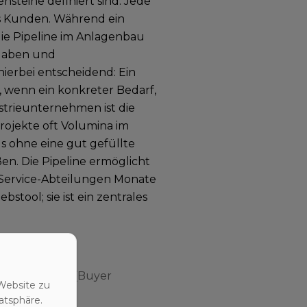
ensteine definiert sind. Jede
es Kunden. Während ein
ie Pipeline im Anlagenbau
igaben und
erbei entscheidend: Ein
), wenn ein konkreter Bedarf,
strieunternehmen ist die
rojekte oft Volumina im
ls ohne eine gut gefüllte
en. Die Pipeline ermöglicht
 Service-Abteilungen Monate
ebstool; sie ist ein zentrales
tt des Käufers (Buyer
Website zu
rt.
atsphäre.