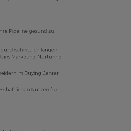
ihre Pipeline gesund zu
erdurchschnittlich langen
k ins Marketing-Nurturing
heidern im Buying Center
eschäftlichen Nutzen für
.