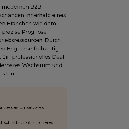
im modernen B2B-
ufschancen innerhalb eines
iven Branchen wie dem
e präzise Prognose
triebsressourcen. Durch
en Engpässe frühzeitig
 Ein professionelles Deal
lierbares Wachstum und
rkten.
fache des Umsatzziels
chschnittlich 28 % höheres