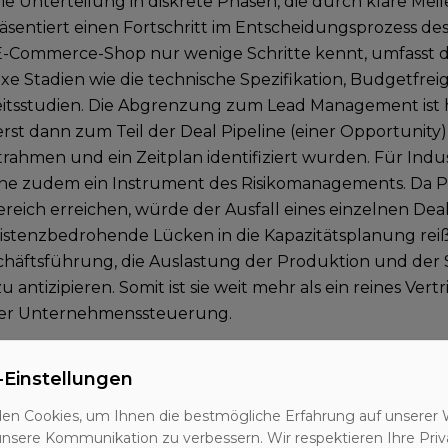
die Unterteilung in diskrete Phasen, die durch klare Meil
äsentiert einen Fortschritt im Entscheidungsprozess d
E-Commerce-Shop nur wenige Schritte kennt, umfasst d
xe Stadien wie die technische Spezifikation, Budgetfre
tsstudien. Die Abgrenzung zum Lead Management ist hi
erst dann zum Teil der Deal Pipeline (einer Opportunity
rahmen und ein Zeitplan identifiziert wurden. Für Indu
ine zudem ein Instrument des Risikomanagements. Da P
ereich erreichen, würde der Ausfall eines einzelnen Dea
xistenzbedrohende Lücken in die Kapazitätsplanung reiß
chäftsführung, die Auslastung der Produktion und der
u antizipieren. Somit ist sie weit mehr als ein reines Vertri
er Unternehmenssteuerung.
omie einer B2B-Pipeline
-Einstellungen
ive Deal Pipeline in der Industrie ist nach dem Fortschri
en Cookies, um Ihnen die bestmögliche Erfahrung auf unserer 
nd nicht nach den Aktivitäten des Verkäufers strukturie
unsere Kommunikation zu verbessern. Wir respektieren Ihre Priv