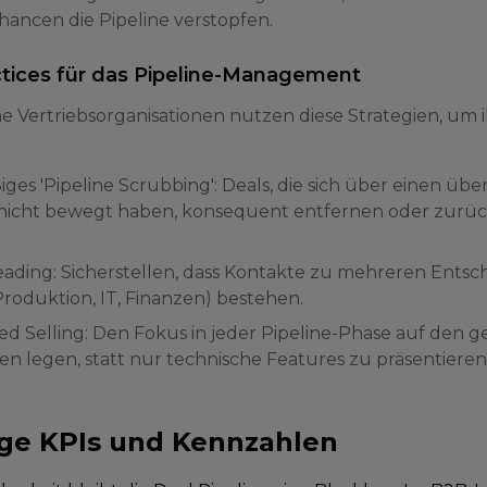
hancen die Pipeline verstopfen.
ctices für das Pipeline-Management
he Vertriebsorganisationen nutzen diese Strategien, um 
es 'Pipeline Scrubbing': Deals, die sich über einen üb
nicht bewegt haben, konsequent entfernen oder zurüc
eading: Sicherstellen, dass Kontakte zu mehreren Entsc
Produktion, IT, Finanzen) bestehen.
ed Selling: Den Fokus in jeder Pipeline-Phase auf den g
n legen, statt nur technische Features zu präsentieren
ge KPIs und Kennzahlen