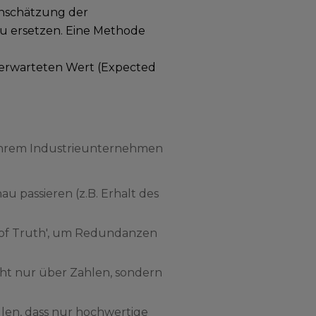
Einschätzung der
zu ersetzen. Eine Methode
 erwarteten Wert (Expected
n Ihrem Industrieunternehmen
nau passieren (z.B. Erhalt des
e of Truth', um Redundanzen
cht nur über Zahlen, sondern
llen, dass nur hochwertige