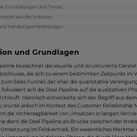
lle Entwicklungen und Trends
beispiel aus der Industrie
 und Handlungsempfehlungen
tion und Grundlagen
peline bezeichnet die visuelle und strukturierte Darstel
bschlüsse, die sich zu einem bestimmten Zeitpunkt im 
zum Sales Funnel, der eher die quantitative Verengu
 fokussiert sich die Deal Pipeline auf die qualitativen Pha
chläuft. Historisch entwickelte sich der Begriff aus dem
ik, wurde jedoch im Kontext des Customer Relationshi
, um die Vorhersagbarkeit von Umsätzen in langen Vertri
rie dient die Deal Pipeline als Brücke zwischen der str
 Umsetzung im Feldvertrieb. Ein wesentliches Merkmal 