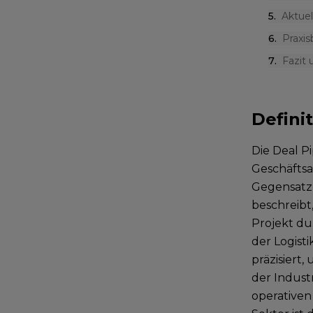
5
.
Aktue
6
.
Praxis
7
.
Fazit
Defini
Die Deal Pi
Geschäftsa
Gegensatz 
beschreibt,
Projekt dur
der Logist
präzisiert
der Indust
operativen