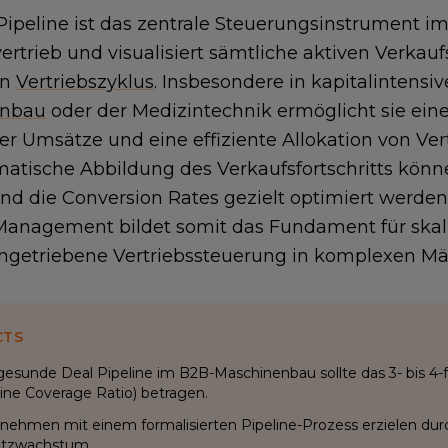
Pipeline ist das zentrale Steuerungsinstrument 
vertrieb und visualisiert sämtliche aktiven Verka
en
Vertriebszyklus
. Insbesondere in kapitalintens
enbau
oder der Medizintechnik ermöglicht sie ein
er Umsätze und eine effiziente Allokation von Ver
matische Abbildung des Verkaufsfortschritts könn
nd die Conversion Rates gezielt optimiert werden.
 Management bildet somit das Fundament für ska
ngetriebene Vertriebssteuerung in komplexen Mä
CTS
gesunde Deal Pipeline im B2B-Maschinenbau sollte das 3- bis 4-
line Coverage Ratio) betragen.
nehmen mit einem formalisierten Pipeline-Prozess erzielen dur
tzwachstum.