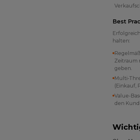
Verkaufsc
Best Pra
Erfolgreic
halten:
Regelmäßig
Zeitraum 
geben.
Multi-Thr
(Einkauf, 
Value-Bas
den Kunde
Wichti