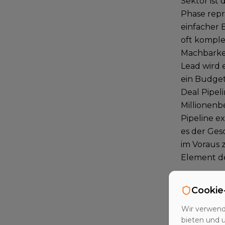
Sektor ist 
Phase repr
einfacher 
oft komple
Machbarkei
Lead wird 
ein Budget
Deal Pipel
Millionenb
Pipeline e
es der Ges
im Voraus z
Element d
Die Anat
Cookie
Eine effekt
Wir verwend
Journey) u
bieten und 