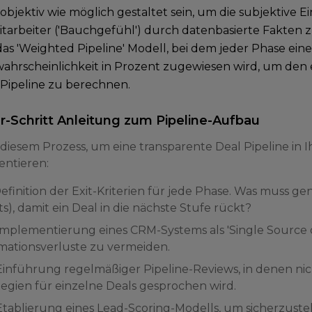
objektiv wie möglich gestaltet sein, um die subjektive 
itarbeiter ('Bauchgefühl') durch datenbasierte Fakten 
 das 'Weighted Pipeline' Modell, bei dem jeder Phase eine
ahrscheinlichkeit in Prozent zugewiesen wird, um den
 Pipeline zu berechnen.
ür-Schritt Anleitung zum Pipeline-Aufbau
 diesem Prozess, um eine transparente Deal Pipeline i
ntieren:
 Definition der Exit-Kriterien für jede Phase. Was muss ge
s), damit ein Deal in die nächste Stufe rückt?
: Implementierung eines CRM-Systems als 'Single Sourc
mationsverluste zu vermeiden.
: Einführung regelmäßiger Pipeline-Reviews, in denen ni
tegien für einzelne Deals gesprochen wird.
 Etablierung eines Lead-Scoring-Modells, um sicherzuste