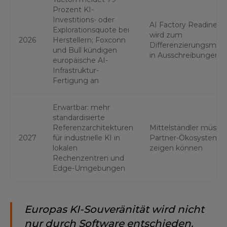
Prozent KI-
Investitions- oder
AI Factory Readiness
Explorationsquote bei
wird zum
2026
Herstellern; Foxconn
Differenzierungsmer
und Bull kündigen
in Ausschreibungen
europäische AI-
Infrastruktur-
Fertigung an
Erwartbar: mehr
standardisierte
Referenzarchitekturen
Mittelständler müsse
2027
für industrielle KI in
Partner-Ökosysteme
lokalen
zeigen können
Rechenzentren und
Edge-Umgebungen
Europas KI-Souveränität wird nicht
nur durch Software entschieden,