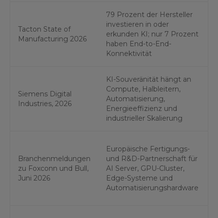
79 Prozent der Hersteller
D
investieren in oder
r
Tacton State of
erkunden KI; nur 7 Prozent
E
Manufacturing 2026
haben End-to-End-
D
Konnektivität
P
KI-Souveränität hängt an
V
Compute, Halbleitern,
t
Siemens Digital
Automatisierung,
A
Industries, 2026
Energieeffizienz und
G
industrieller Skalierung
ü
L
Europäische Fertigungs-
I
Branchenmeldungen
und R&D-Partnerschaft für
B
zu Foxconn und Bull,
AI Server, GPU-Cluster,
Juni 2026
Edge-Systeme und
f
Automatisierungshardware
P