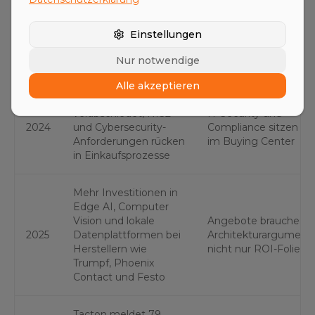
Viele KI-Projekte
Vertrieb kann KI noch 
bleiben Pilotprojekte,
Zusatzmodul behande
Einstellungen
2023
häufig Cloud-Demos
nicht als
Nur notwendige
ohne OT-Anbindung
Kernanforderung
Alle akzeptieren
EU AI Act wird
verabschiedet, NIS2
IT-Security und
2024
und Cybersecurity-
Compliance sitzen fr
Anforderungen rücken
im Buying Center
in Einkaufsprozesse
Mehr Investitionen in
Edge AI, Computer
Vision und lokale
Angebote brauchen
2025
Datenplattformen bei
Architekturargumente
Herstellern wie
nicht nur ROI-Folien
Trumpf, Phoenix
Contact und Festo
Tacton meldet 79