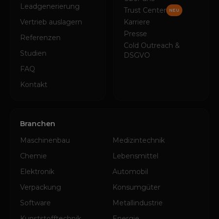
Leadgenerierung
Trust Center
NEU
Vertrieb auslagern
Karriere
Presse
Referenzen
Cold Outreach &
Studien
DSGVO
FAQ
Kontakt
Branchen
Maschinenbau
Medizintechnik
Chemie
Lebensmittel
Elektronik
Automobil
Verpackung
Konsumgüter
Software
Metallindustrie
Kunststofftechnik
Energie