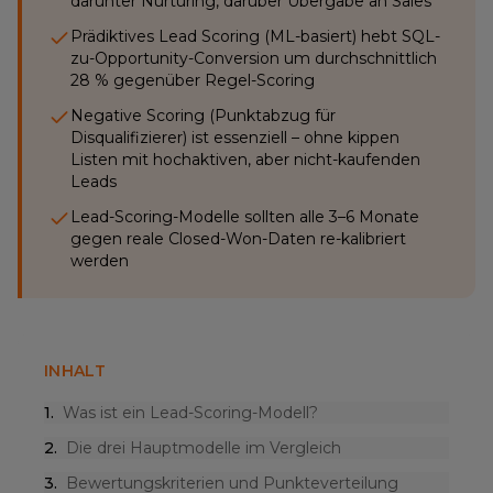
darunter Nurturing, darüber Übergabe an Sales
Prädiktives Lead Scoring (ML-basiert) hebt SQL-
zu-Opportunity-Conversion um durchschnittlich
28 % gegenüber Regel-Scoring
Negative Scoring (Punktabzug für
Disqualifizierer) ist essenziell – ohne kippen
Listen mit hochaktiven, aber nicht-kaufenden
Leads
Lead-Scoring-Modelle sollten alle 3–6 Monate
gegen reale Closed-Won-Daten re-kalibriert
werden
INHALT
1
.
Was ist ein Lead-Scoring-Modell?
2
.
Die drei Hauptmodelle im Vergleich
3
.
Bewertungskriterien und Punkteverteilung