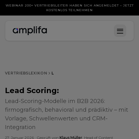
WEBINAR 200+ VERTRIEBSLEITER HABEN SICH ANGEMELDET – JETZT
KOSTENLOS TEILNEHMEN
VERTRIEBSLEXIKON
L
Lead Scoring
:
Lead-Scoring-Modelle im B2B 2026:
firmografisch, behavioral und prädiktiv – mit
Vorlage, Schwellenwerten und CRM-
Integration
27. Januar 2026
· Geprüft von
Klaus Müller
, Head of Content