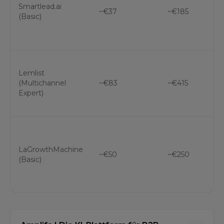
Smartlead.ai
~€37
~€185
(Basic)
Lemlist
(Multichannel
~€83
~€415
Expert)
LaGrowthMachine
~€50
~€250
(Basic)