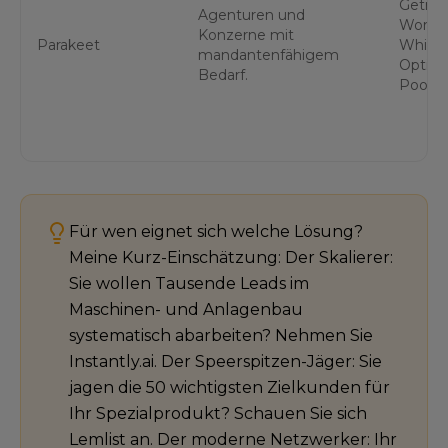
Getren
Agenturen und
Worksp
Konzerne mit
Parakeet
Whitel
mandantenfähigem
Option
Bedarf.
Pools.
Für wen eignet sich welche Lösung?
Meine Kurz-Einschätzung: Der Skalierer:
Sie wollen Tausende Leads im
Maschinen- und Anlagenbau
systematisch abarbeiten? Nehmen Sie
Instantly.ai. Der Speerspitzen-Jäger: Sie
jagen die 50 wichtigsten Zielkunden für
Ihr Spezialprodukt? Schauen Sie sich
Lemlist an. Der moderne Netzwerker: Ihr