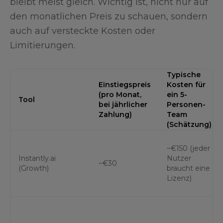
bleibt meist gleich. Wichtig ist, nicht nur auf
den monatlichen Preis zu schauen, sondern
auch auf versteckte Kosten oder
Limitierungen.
Typische
Einstiegspreis
Kosten für
(pro Monat,
ein 5-
Tool
bei jährlicher
Personen-
Zahlung)
Team
(Schätzung)
~€150 (jeder
Instantly.ai
Nutzer
~€30
(Growth)
braucht eine
Lizenz)