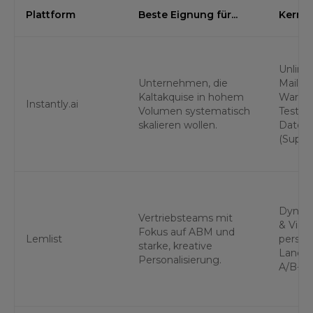
Plattform
Beste Eignung für...
Kernf
Unlimit
Unternehmen, die
Mailbo
Kaltakquise in hohem
Warm-u
Instantly.ai
Volumen systematisch
Testing
skalieren wollen.
Daten
(Super
Dynami
Vertriebsteams mit
& Vide
Fokus auf ABM und
Lemlist
persona
starke, kreative
Landin
Personalisierung.
A/B-Te