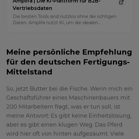
Amplifa | Die KI-Plattform für B2B-
Vertriebsdaten
Die besten Tools sind nutzlos ohne die richtigen
Daten. Amplifa nutzt KI, um die idealen
Ansprechpartner in Ihren Zielunternehmen zu
finden – inklusive Kaufsignalen und
Gesprächsaufhängern. Bevor Sie eine E-Mail
senden, wissen Sie, mit wem Sie sprechen
Meine persönliche Empfehlung
müssen. Und warum.
für den deutschen Fertigungs-
Mittelstand
So, jetzt Butter bei die Fische. Wenn mich ein
Geschäftsführer eines Maschinenbauers mit
200 Mitarbeitern fragt, was er tun soll, ist
meine Antwort: Es gibt keine Einheitslösung,
aber es gibt einen klugen Weg. Das Pferd
wird hier oft von hinten aufgezäumt. Viele