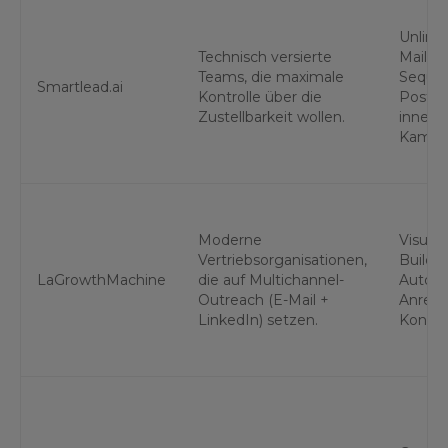
Unlimit
Technisch versierte
Mailbox
Teams, die maximale
Sequen
Smartlead.ai
Kontrolle über die
Postfa
Zustellbarkeit wollen.
innerha
Kampa
Moderne
Visuel
Vertriebsorganisationen,
Builder
LaGrowthMachine
die auf Multichannel-
Automa
Outreach (E-Mail +
Anreic
LinkedIn) setzen.
Kontak