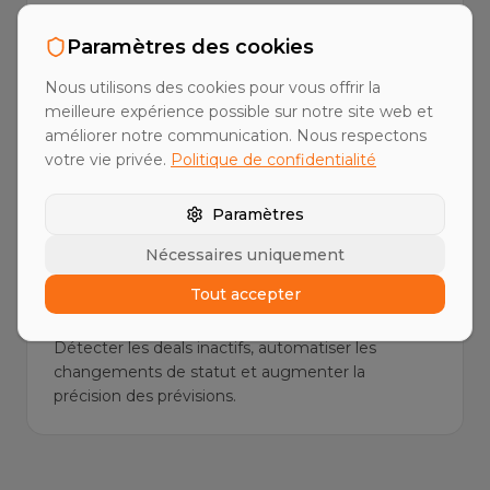
Paramètres des cookies
Séquences multicanal
Nous utilisons des cookies pour vous offrir la
Séquences outbound par email, LinkedIn et appel
meilleure expérience possible sur notre site web et
— coordonnées, personnalisées, optimisées pour
améliorer notre communication. Nous respectons
la conversion.
votre vie privée.
Politique de confidentialité
Paramètres
Nécessaires uniquement
Hygiène du pipeline et maintenance
Tout accepter
des données CRM
Détecter les deals inactifs, automatiser les
changements de statut et augmenter la
précision des prévisions.