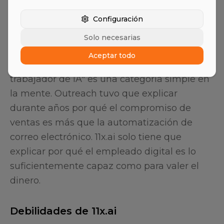
Configuración
La comunicación del producto también es
más clara que la de muchas herramientas
Solo necesarias
antiguas. 11x.ai no vende un menú de
Aceptar todo
características. Vende alivio. "Contratar un
trabajador de IA" es una categoría simple en
la mente. Outreach tuvo que explicar
durante años por qué el compromiso de
ventas es más que la automatización de
correo electrónico. 11x.ai solo tiene que
explicar por qué el empleado digital es lo
suficientemente capaz como para valer el
dinero.
Debilidades de 11x.ai