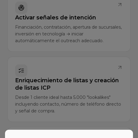
Activar señales de intención
Financiación, contratación, apertura de sucursales,
inversión en tecnología → iniciar
automáticamente el outreach adecuado.
Enriquecimiento de listas y creación
de listas ICP
Desde 1 cliente ideal hasta 5.000 "lookalikes"
incluyendo contacto, número de teléfono directo
y señal de compra.