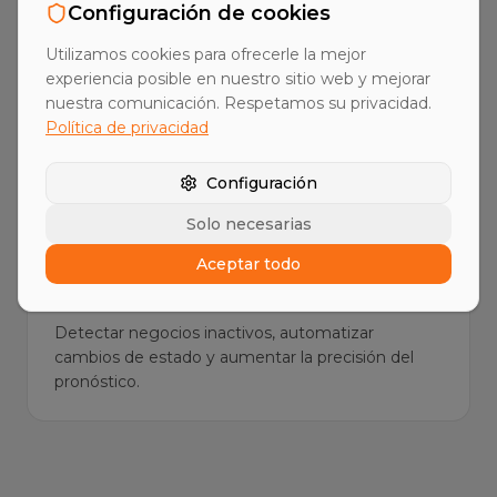
Configuración de cookies
Secuencias multicanal
Utilizamos cookies para ofrecerle la mejor
experiencia posible en nuestro sitio web y mejorar
Secuencias de outbound por correo electrónico,
nuestra comunicación. Respetamos su privacidad.
LinkedIn y llamadas — coordinadas,
Política de privacidad
personalizadas, optimizadas para la conversión.
Configuración
Solo necesarias
Aceptar todo
Higiene de la cartera de clientes y
mantenimiento de datos de CRM
Detectar negocios inactivos, automatizar
cambios de estado y aumentar la precisión del
pronóstico.