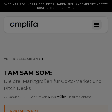
WEBINAR 200+ VERTRIEBSLEITER HABEN SICH ANGEMELDET – JETZT
KOSTENLOS TEILNEHMEN
VERTRIEBSLEXIKON
T
TAM SAM SOM
:
Die drei Marktgrößen für Go-to-Market und
Pitch Decks
27. Januar 2026
· Geprüft von
Klaus Müller
, Head of Content
KURZANTWORT