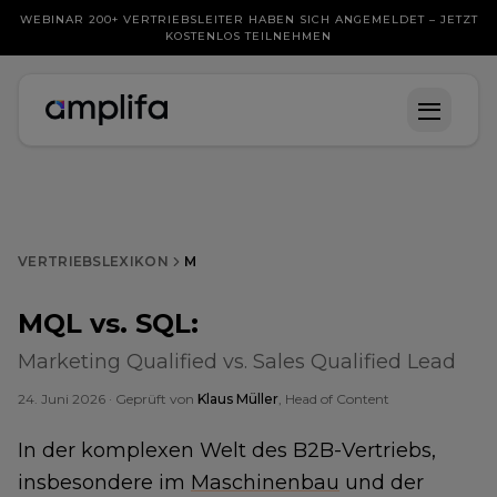
WEBINAR 200+ VERTRIEBSLEITER HABEN SICH ANGEMELDET – JETZT
KOSTENLOS TEILNEHMEN
VERTRIEBSLEXIKON
M
MQL vs. SQL
:
Marketing Qualified vs. Sales Qualified Lead
24. Juni 2026
· Geprüft von
Klaus Müller
, Head of Content
In der komplexen Welt des B2B-Vertriebs,
insbesondere im
Maschinenbau
und der