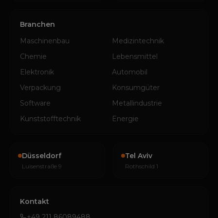
Branchen
Maschinenbau
Medizintechnik
Chemie
Lebensmittel
Elektronik
Automobil
Verpackung
Konsumgüter
Software
Metallindustrie
Kunststofftechnik
Energie
Düsseldorf
Tel Aviv
Luisenstraße 9
Rothschild 1
Kontakt
+49 211 86089488