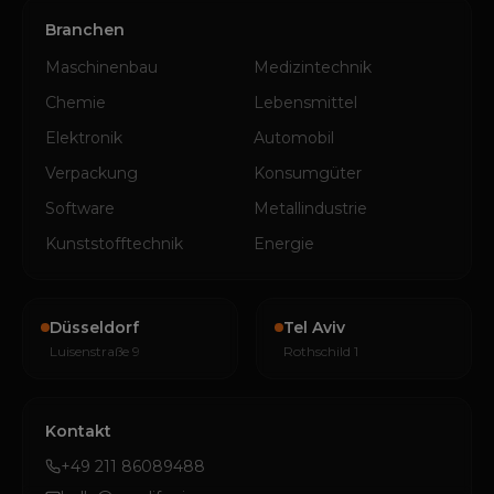
Branchen
Maschinenbau
Medizintechnik
Chemie
Lebensmittel
Elektronik
Automobil
Verpackung
Konsumgüter
Software
Metallindustrie
Kunststofftechnik
Energie
Düsseldorf
Tel Aviv
Luisenstraße 9
Rothschild 1
Kontakt
+49 211 86089488