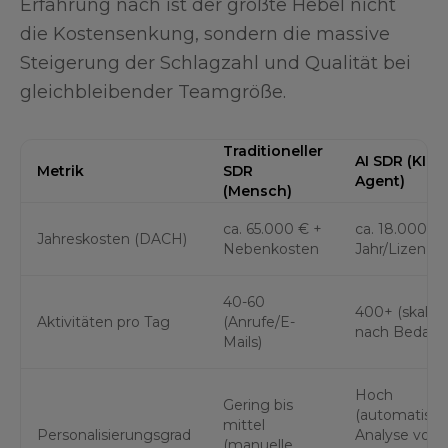
Erfahrung nach ist der größte Hebel nicht
die Kostensenkung, sondern die massive
Steigerung der Schlagzahl und Qualität bei
gleichbleibender Teamgröße.
Traditioneller
AI SDR (KI-
Metrik
SDR
Agent)
(Mensch)
ca. 65.000 € +
ca. 18.000 € 
Jahreskosten (DACH)
Nebenkosten
Jahr/Lizenz
40-60
400+ (skalier
Aktivitäten pro Tag
(Anrufe/E-
nach Bedarf)
Mails)
Hoch
Gering bis
(automatisc
mittel
Personalisierungsgrad
Analyse von
(manuelle