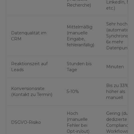
LinkedIn, Ne
Recherche)
etc.)
Sehr hoch
Mittelmäßig
(automatisc
Datenqualität im
(manuelle
Synchronisati
CRM
Eingabe,
6x mehr
fehleranfällig)
Datenpunkte
Reaktionszeit auf
Stunden bis
Minuten
Leads
Tage
Bis zu 33%
Konversionsrate
5-10%
höher als
(Kontakt zu Termin)
manuell
Hoch
Gering (durc
(manuelle
dedizierte
DSGVO-Risiko
Fehler bei
Compliance-
Opt-in/out)
Workflows)