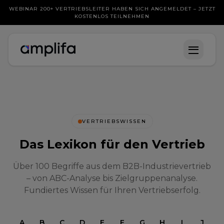
WEBINAR 200+ VERTRIEBSLEITER HABEN SICH ANGEMELDET – JETZT
KOSTENLOS TEILNEHMEN
VERTRIEBSWISSEN
Das Lexikon für den Vertrieb
Über 100 Begriffe aus dem B2B-Industrievertrieb
– von ABC-Analyse bis Zielgruppenanalyse.
Fundiertes Wissen für Ihren Vertriebserfolg.
A
B
C
D
E
F
G
H
I
J