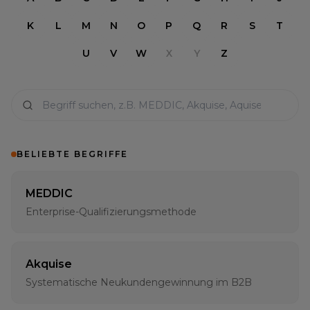
K
L
M
N
O
P
Q
R
S
T
U
V
W
X
Y
Z
BELIEBTE BEGRIFFE
MEDDIC
Enterprise-Qualifizierungsmethode
Akquise
Systematische Neukundengewinnung im B2B