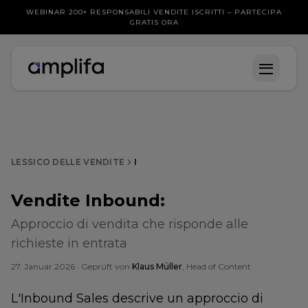
WEBINAR 200+ RESPONSABILI VENDITE ISCRITTI – PARTECIPA
GRATIS ORA
LESSICO DELLE VENDITE
I
Vendite Inbound
:
Approccio di vendita che risponde alle
richieste in entrata
27. Januar 2026
· Geprüft von
Klaus Müller
, Head of Content
L'Inbound Sales descrive un approccio di