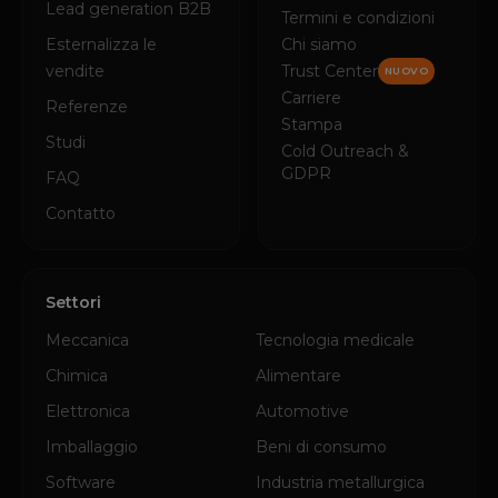
Lead generation B2B
Termini e condizioni
Esternalizza le
Chi siamo
vendite
Trust Center
NUOVO
Carriere
Referenze
Stampa
Studi
Cold Outreach &
GDPR
FAQ
Contatto
Settori
Meccanica
Tecnologia medicale
Chimica
Alimentare
Elettronica
Automotive
Imballaggio
Beni di consumo
Software
Industria metallurgica