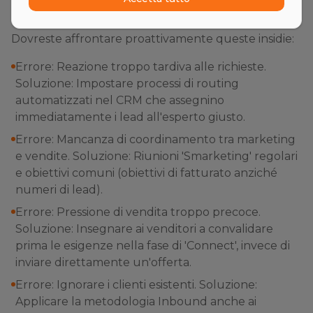
Gli errori più comuni
Dovreste affrontare proattivamente queste insidie:
Errore: Reazione troppo tardiva alle richieste.
Soluzione: Impostare processi di routing
automatizzati nel CRM che assegnino
immediatamente i lead all'esperto giusto.
Errore: Mancanza di coordinamento tra marketing
e vendite. Soluzione: Riunioni 'Smarketing' regolari
e obiettivi comuni (obiettivi di fatturato anziché
numeri di lead).
Errore: Pressione di vendita troppo precoce.
Soluzione: Insegnare ai venditori a convalidare
prima le esigenze nella fase di 'Connect', invece di
inviare direttamente un'offerta.
Errore: Ignorare i clienti esistenti. Soluzione:
Applicare la metodologia Inbound anche ai