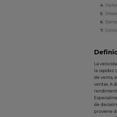
4
.
Facto
5
.
Desarr
6
.
Ejempl
7
.
Concl
Defini
La velocid
la rapidez
de venta, e
ventas. A d
rendimiento
Especialme
de decisión
proviene de