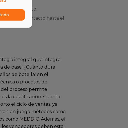
idad
ierran con éxito.
todo
e el primer contacto hasta el
ategia integral que integre
ea de base: ¿Cuánto dura
los de botella' en el
técnica o procesos de
o del proceso permite
es la cualificación. Cuanto
orto el ciclo de ventas, ya
ntran en juego métodos como
nos como
MEDDIC
. Además, el
 los vendedores deben estar