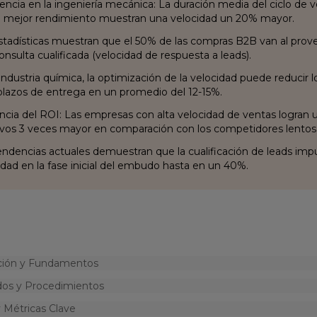
encia en la ingeniería mecánica: La duración media del ciclo de 
e mejor rendimiento muestran una velocidad un 20% mayor.
stadísticas muestran que el 50% de las compras B2B van al pro
onsulta cualificada (velocidad de respuesta a leads).
 industria química, la optimización de la velocidad puede reduci
 plazos de entrega en un promedio del 12-15%.
encia del ROI: Las empresas con alta velocidad de ventas logran
ivos 3 veces mayor en comparación con los competidores lentos
endencias actuales demuestran que la cualificación de leads impu
idad en la fase inicial del embudo hasta en un 40%.
ción y Fundamentos
os y Procedimientos
 Métricas Clave