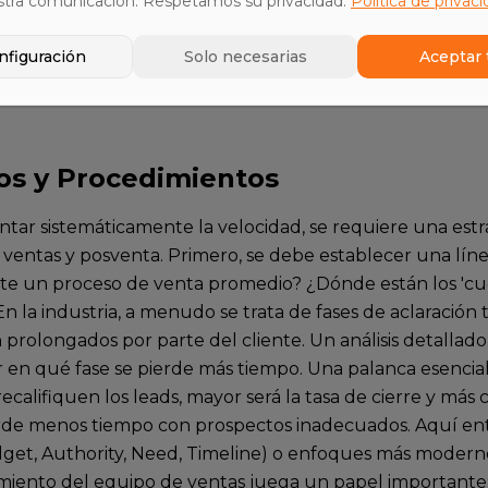
stra comunicación. Respetamos su privacidad.
Política de privac
erre (Win Rate): El porcentaje de oportunidades que se c
nfiguración
Solo necesarias
Aceptar 
el ciclo de ventas (Sales Cycle Length): El período desd
n'.
s y Procedimientos
tar sistemáticamente la velocidad, se requiere una estr
 ventas y posventa. Primero, se debe establecer una lín
e un proceso de venta promedio? ¿Dónde están los 'cuel
 la industria, a menudo se trata de fases de aclaración 
 prolongados por parte del cliente. Un análisis detallad
 en qué fase se pierde más tiempo. Una palanca esencial 
ecalifiquen los leads, mayor será la tasa de cierre y más c
rde menos tiempo con prospectos inadecuados. Aquí e
get, Authority, Need, Timeline) o enfoques más moder
ento del equipo de ventas juega un papel importante: