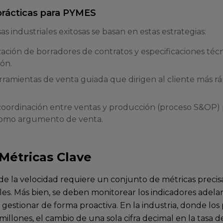
prácticas para PYMES
s industriales exitosas se basan en estas estrategias:
ación de borradores de contratos y especificaciones técni
ón.
ramientas de venta guiada que dirigen al cliente más r
.
oordinación entre ventas y producción (proceso S&OP) pa
omo argumento de venta.
 Métricas Clave
de la velocidad requiere un conjunto de métricas precisa
les. Más bien, se deben monitorear los indicadores adela
 gestionar de forma proactiva. En la industria, donde l
millones, el cambio de una sola cifra decimal en la tasa 