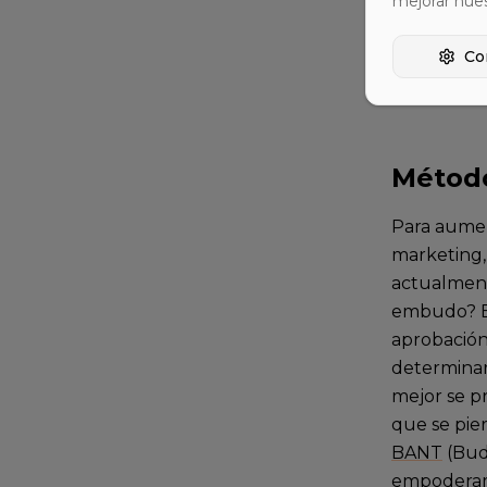
mejorar nue
Tasa de ci
Co
Duración d
'Closed Wo
Método
Para aumen
marketing,
actualment
embudo? En
aprobación
determinar
mejor se pr
que se pie
BANT
(Bud
empoderami