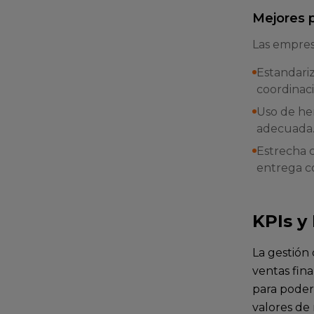
Mejores 
Las empresa
Estandariz
coordinaci
Uso de her
adecuada
Estrecha c
entrega c
KPIs y
La gestión 
ventas fina
para poder
valores de 