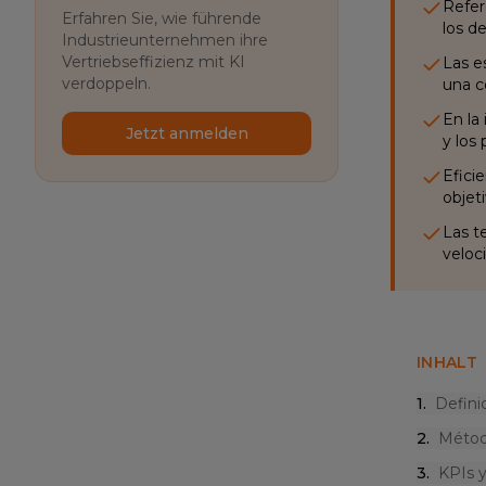
Refer
Erfahren Sie, wie führende
los d
Industrieunternehmen ihre
Vertriebseffizienz mit KI
Las e
verdoppeln.
una c
En la
Jetzt anmelden
y los
Efici
objet
Las t
veloc
INHALT
1
.
Defini
2
.
Métod
3
.
KPIs y