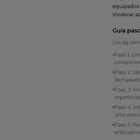
equipados 
moderar ac
Guía paso
Los siguie
Paso 1: Li
component
Paso 2: Id
demasiado
Paso 3: I
repetitivas
Paso 4: I
'alta veloc
Paso 5: Re
artificialm