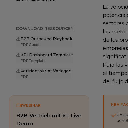
After-Sales-Service
La veloci
potencial
sectores 
DOWNLOAD RESSOURCEN
las métri
B2B Outbound Playbook
de los pr
PDF Guide
empresas 
KPI Dashboard Template
significa
PDF Template
Para las 
Vertriebsskript Vorlagen
el tiempo
PDF
del flujo 
KEY FA
WEBINAR
Un au
B2B-Vertrieb mit KI: Live
benef
Demo