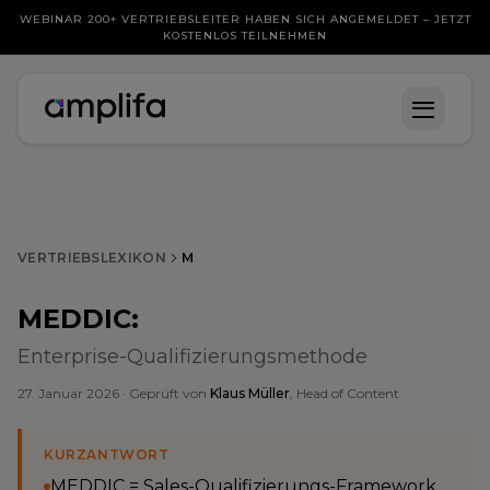
WEBINAR 200+ VERTRIEBSLEITER HABEN SICH ANGEMELDET – JETZT
KOSTENLOS TEILNEHMEN
VERTRIEBSLEXIKON
M
MEDDIC
:
Enterprise-Qualifizierungsmethode
27. Januar 2026
· Geprüft von
Klaus Müller
, Head of Content
KURZANTWORT
MEDDIC = Sales-Qualifizierungs-Framework