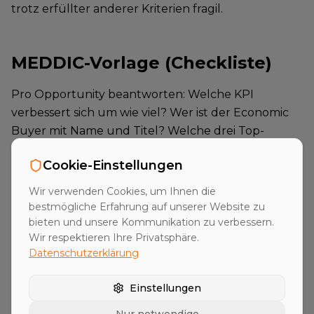
trotz erfüllter anderer Kriterien fragil.
MEDDIC-Vorlage (Checkliste)
Pro Opportunity beantworten: Welche KPI
verbessert sich um wie viel? Wer ist der Economic
Buyer mit Name und Titel? Welche drei Top-
Kriterien zählen? Wie viele Stufen hat der
Cookie-Einstellungen
Entscheidungsweg? Was passiert, wenn nichts
passiert? Wer ist Champion und was treibt ihn an?
Wir verwenden Cookies, um Ihnen die
bestmögliche Erfahrung auf unserer Website zu
bieten und unsere Kommunikation zu verbessern.
Fazit
Wir respektieren Ihre Privatsphäre.
Datenschutzerklärung
MEDDIC erhöht die Forecast-Qualität signifikant
Einstellungen
und reduziert verlorene Deals in späten Phasen.
Voraussetzung ist disziplinierte Anwendung in