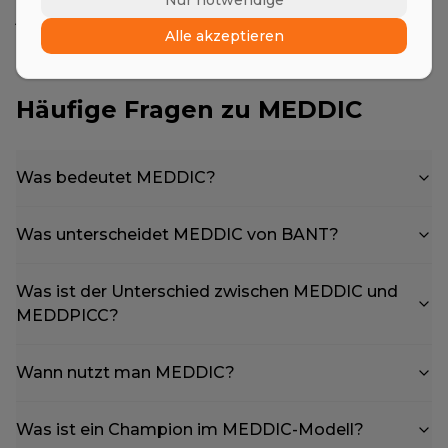
Nur notwendige
jedem Pipeline-Review – nicht als einmalige Übung.
Alle akzeptieren
Häufige Fragen zu MEDDIC
Was bedeutet MEDDIC?
Was unterscheidet MEDDIC von BANT?
Was ist der Unterschied zwischen MEDDIC und
MEDDPICC?
Wann nutzt man MEDDIC?
Was ist ein Champion im MEDDIC-Modell?