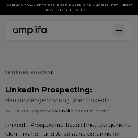
WEBINAR 200+ VERTRIEBSLEITER HABEN SICH ANGEMELDET – JETZT
KOSTENLOS TEILNEHMEN
VERTRIEBSLEXIKON
L
LinkedIn Prospecting
:
Neukundengewinnung über LinkedIn
24. Juni 2026
· Geprüft von
Klaus Müller
, Head of Content
LinkedIn Prospecting bezeichnet die gezielte
Identifikation und Ansprache potenzieller