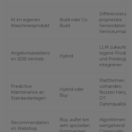
Differenzierung
KI im eigenen
Build oder Co-
proprietäre
Maschinenprodukt
Build
Sensordaten,
Serviceumsatz
LLM zukaufen,
Angebotsassistenz
eigene Produkt
Hybrid
im B2B-Vertrieb
und Preislogik
integrieren
Plattformen
Predictive
vorhanden,
Hybrid oder
Maintenance an
Nutzen hängt 
Buy
Standardanlagen
OT-
Datenqualität
Buy, außer bei
Algorithmen si
Recommendation
sehr speziellen
weitgehend
im Webshop
Sortimenten
Commodity