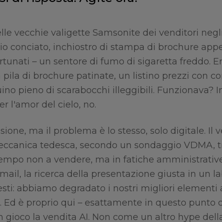
lle vecchie valigette Samsonite dei venditori negl
io conciato, inchiostro di stampa di brochure app
rtunati – un sentore di fumo di sigaretta freddo. Er
 pila di brochure patinate, un listino prezzi con co
ino pieno di scarabocchi illeggibili. Funzionava? 
er l'amor del cielo, no.
sione, ma il problema è lo stesso, solo digitale. Il 
eccanica tedesca, secondo un sondaggio VDMA, t
 tempo non a vendere, ma in fatiche amministrativ
ail, la ricerca della presentazione giusta in un la
esti: abbiamo degradato i nostri migliori elementi 
i. Ed è proprio qui – esattamente in questo punto 
in gioco la vendita AI. Non come un altro hype della