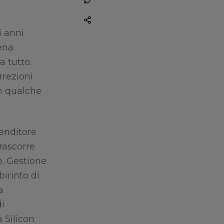
i anni
ena
a tutto.
rrezioni
In qualche
venditore
rascorre
e. Gestione
birinto di
a
di
 Silicon