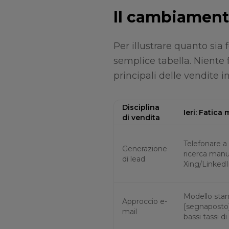
Il cambiament
Per illustrare quanto si
semplice tabella. Niente 
principali delle vendite in
Disciplina
Ieri: Fatica
di vendita
Telefonare a l
Generazione
ricerca manu
di lead
Xing/LinkedI
Modello sta
Approccio e-
[segnaposto],
mail
bassi tassi di