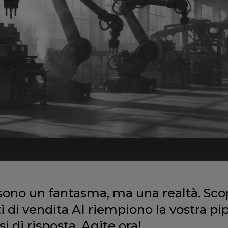
sono un fantasma, ma una realtà. Sco
 di vendita AI riempiono la vostra pip
i di risposta. Agite ora!