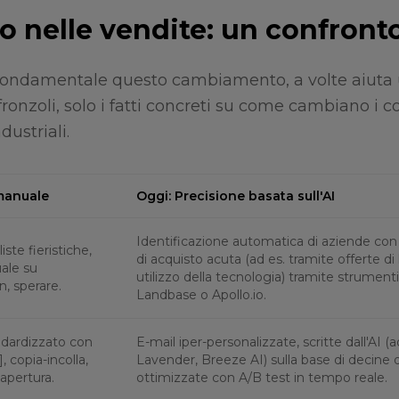
o nelle vendite: un confront
a fondamentale questo cambiamento, a volte aiuta
fronzoli, solo i fatti concreti su come cambiano i c
dustriali.
 manuale
Oggi: Precisione basata sull'AI
Identificazione automatica di aziende con
iste fieristiche,
di acquisto acuta (ad es. tramite offerte di 
ale su
utilizzo della tecnologia) tramite strumen
n, sperare.
Landbase o Apollo.io.
ndardizzato con
E-mail iper-personalizzate, scritte dall'AI (a
 copia-incolla,
Lavender, Breeze AI) sulla base di decine d
 apertura.
ottimizzate con A/B test in tempo reale.