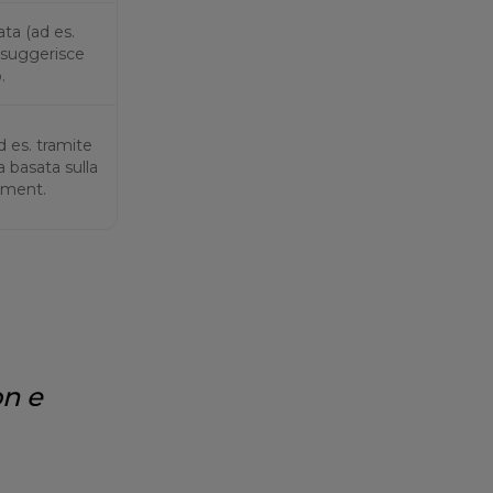
ta (ad es.
e suggerisce
.
ad es. tramite
ra basata sulla
ement.
on e