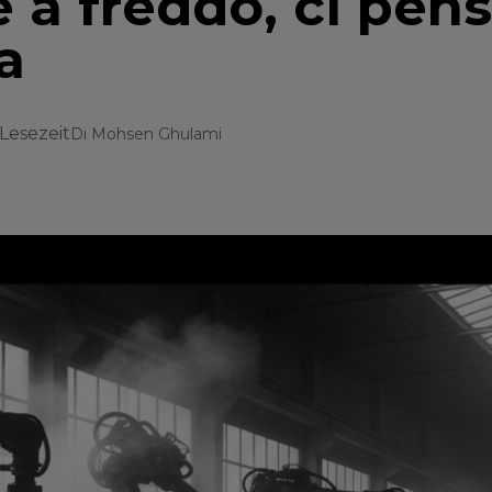
 a freddo, ci pens
a
 Lesezeit
Di
Mohsen Ghulami