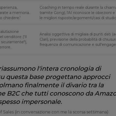
sperienza,
Coaching in tempo reale durante la chiama
arate a memoria.
tramite Gong), l'AI riconosce le obiezioni 
o chiedere.'
le migliori risposte/argomenti/casi di studio
valutazione
Analisi oggettiva di migliaia di punti dati (
l venditore ('Il
Clari), previsione della probabilità di chiusu
 sicuramente!'),
frequenza di comunicazione e sull'engag
errore.
 riassumono l'intera cronologia di
u questa base progettano approcci
olmano finalmente il divario tra la
ne B2C che tutti conoscono da Amaz
spesso impersonale.
 Sales (in conversazione con me la scorsa settimana)