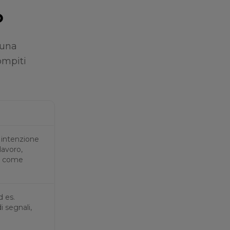
o
 una
ompiti
 intenzione
lavoro,
ti come
d es.
i segnali,