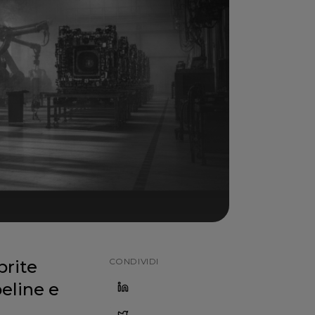
CONDIVIDI
prite
eline e