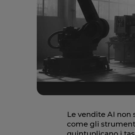
Le vendite AI non 
come gli strumenti
quintuplicano i tass