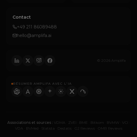
Contact
+49 211 86089488
hello@amplifa.ai
© 2026 Amplifa
RÉSUMER AMPLIFA AVEC L'IA
Associations et sources :
VDMA
·
ZVEI
·
BME
·
Bitkom
·
BVMW
·
VCI
·
VDA
·
BVMed
·
Statista
·
Destatis
·
G2 Reviews
·
OMR Reviews