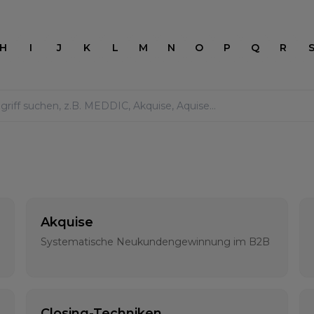
H
I
J
K
L
M
N
O
P
Q
R
Akquise
Systematische Neukundengewinnung im B2B
Closing-Techniken