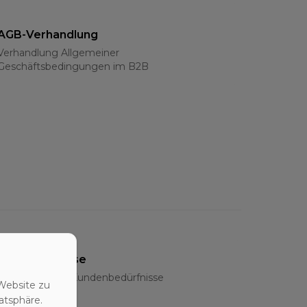
AGB-Verhandlung
Verhandlung Allgemeiner
Geschäftsbedingungen im B2B
Bedarfsanalyse
Ermittlung der Kundenbedürfnisse
Website zu
atsphäre.