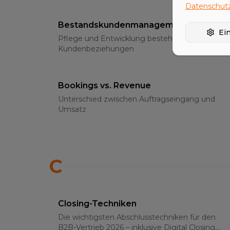
Datenschutz
Bestandskundenmanagement
Ei
Pflege und Entwicklung bestehender
Kundenbeziehungen
Bookings vs. Revenue
Unterschied zwischen Auftragseingang und
Umsatz
C
Closing-Techniken
Die wichtigsten Abschlusstechniken für den
B2B-Vertrieb 2026 – inklusive Digital Closing,