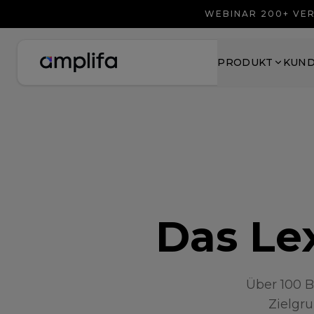
WEBINAR 200+ VER
PRODUKT
KUN
Das Lex
Über 100 B
Zielgru