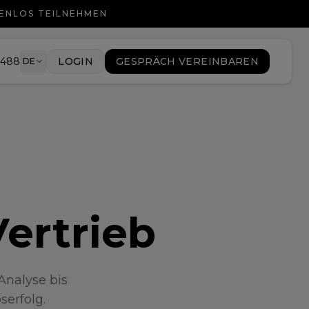
TENLOS TEILNEHMEN
9488
LOGIN
GESPRÄCH VEREINBAREN
DE
Vertrieb
Analyse bis
serfolg.