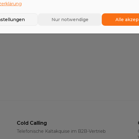
erklärung
Business Development
nstellungen
Nur notwendige
Alle akzep
Erschließung neuer Geschäftsfelder
Cold Calling
Telefonische Kaltakquise im B2B-Vertrieb