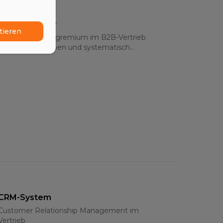
Buying Center
tieren
Das Entscheidergremium im B2B-Vertrieb
verstehen, mappen und systematisch
bearbeiten – Rollen, Strategien und Multi-
Threading 2026
CRM-System
Customer Relationship Management im
Vertrieb