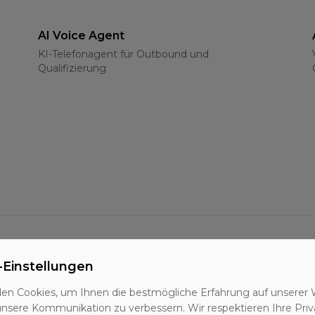
AI Voice Agent
KI-Telefonagent für Outbound und
Qualifizierung
-Einstellungen
BANT-Methode
Qualifizierungsframework für B2B-Leads
en Cookies, um Ihnen die bestmögliche Erfahrung auf unserer 
unsere Kommunikation zu verbessern. Wir respektieren Ihre Priv