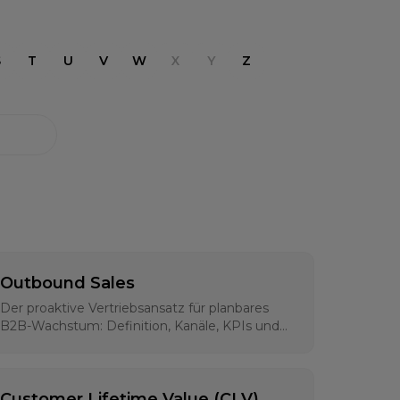
S
T
U
V
W
X
Y
Z
Outbound Sales
Der proaktive Vertriebsansatz für planbares
B2B-Wachstum: Definition, Kanäle, KPIs und
moderne Strategien für 2026
Customer Lifetime Value (CLV)