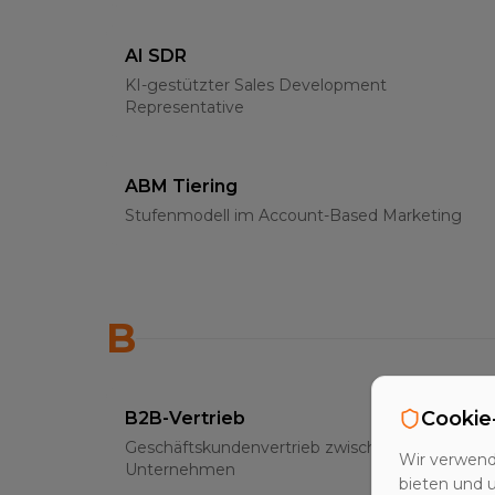
AI SDR
KI-gestützter Sales Development
Representative
ABM Tiering
Stufenmodell im Account-Based Marketing
B
Cookie
B2B-Vertrieb
Geschäftskundenvertrieb zwischen
Wir verwend
Unternehmen
bieten und 