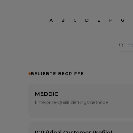
A
B
C
D
E
F
G
BELIEBTE BEGRIFFE
MEDDIC
Enterprise-Qualifizierungsmethode
ICP (Ideal Customer Profile)