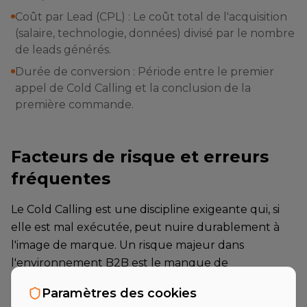
Coût par Lead (CPL) : Le coût total de l'acquisition
(salaire, technologie, données) divisé par le nombre
de leads générés.
Durée de conversion : Période entre le premier
appel de Cold Calling et la conclusion de la
première commande.
Facteurs de risque et erreurs
fréquentes
Le Cold Calling est une discipline exigeante qui, si
elle est mal exécutée, peut nuire durablement à
l'image de marque. Un risque majeur dans
l'environnement B2B est le manque de
préparation. Si un commercial, lors d'une
Paramètres des cookies
conversation avec un ingénieur ou un responsable