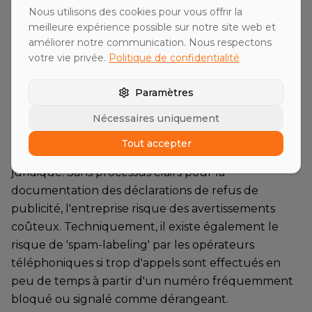
des achats, manque de connaissances
Nous utilisons des cookies pour vous offrir la
fondamentales du secteur, l'entreprise perd
meilleure expérience possible sur notre site web et
améliorer notre communication. Nous respectons
immédiatement en crédibilité. Une tactique de
votre vie privée.
Politique de confidentialité
vente trop agressive est tout aussi critique. Dans le
secteur industriel, les décisions sont prises de
Paramètres
manière rationnelle et souvent collective ; les
méthodes de 'Hard Selling' du secteur des clients
Nécessaires uniquement
privés semblent déplacées et non professionnelles.
Tout accepter
Un autre facteur de risque est l'incertitude
juridique. Sans processus clairs pour la
documentation des déclarations de refus de
publicité, l'entreprise risque des avertissements
coûteux. Techniquement, il existe également le
risque de 'spam-labeling' par les opérateurs
téléphoniques si trop d'appels sont effectués en
peu de temps à partir d'un numéro fréquemment
bloqué ou signalé comme dérangeant.