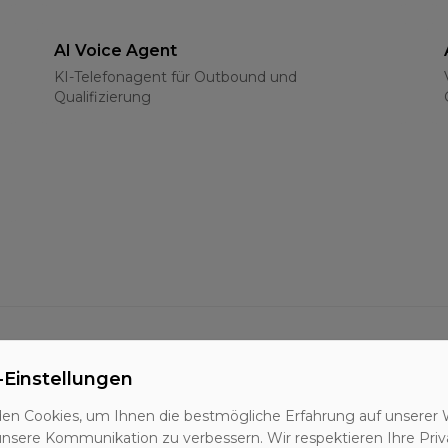
AI Voice Agent
KI-Telefonagent für Outbound und
Qualifizierung
-Einstellungen
BANT-Methode
Qualifizierungsframework für B2B-Leads
en Cookies, um Ihnen die bestmögliche Erfahrung auf unserer 
unsere Kommunikation zu verbessern. Wir respektieren Ihre Priv