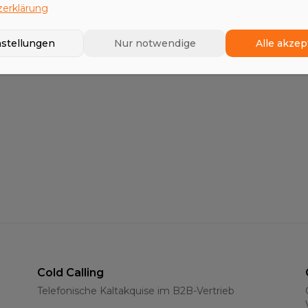
erklärung
Business Development
nstellungen
Nur notwendige
Alle akzep
Erschließung neuer Geschäftsfelder
Cold Calling
Telefonische Kaltakquise im B2B-Vertrieb