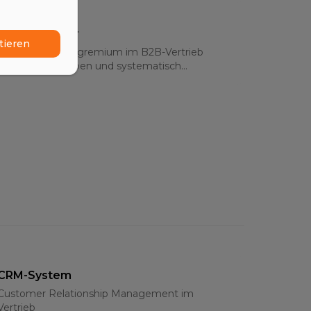
Buying Center
tieren
Das Entscheidergremium im B2B-Vertrieb
verstehen, mappen und systematisch
bearbeiten – Rollen, Strategien und Multi-
Threading 2026
CRM-System
Customer Relationship Management im
Vertrieb