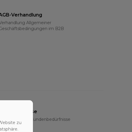
AGB-Verhandlung
Verhandlung Allgemeiner
Geschäftsbedingungen im B2B
Bedarfsanalyse
Ermittlung der Kundenbedürfnisse
Website zu
atsphäre.