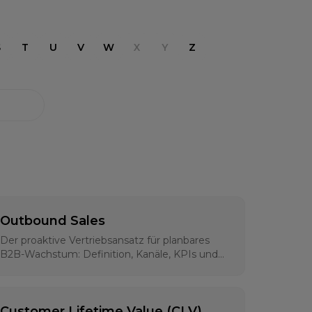
S
T
U
V
W
X
Y
Z
Outbound Sales
Der proaktive Vertriebsansatz für planbares
B2B-Wachstum: Definition, Kanäle, KPIs und
moderne Strategien für 2026
Customer Lifetime Value (CLV)