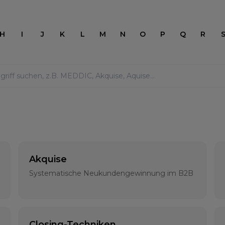
H
I
J
K
L
M
N
O
P
Q
R
Akquise
Systematische Neukundengewinnung im B2B
Closing-Techniken