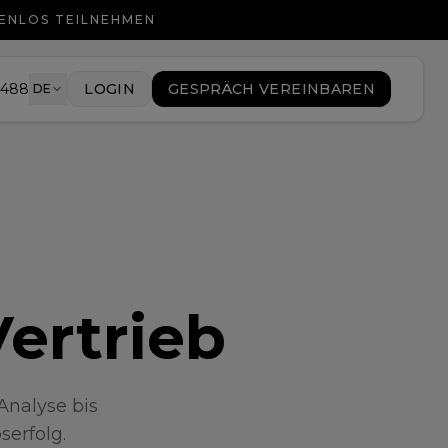
TENLOS TEILNEHMEN
9488
LOGIN
GESPRÄCH VEREINBAREN
DE
Vertrieb
Analyse bis
serfolg.