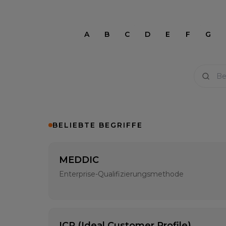
A
B
C
D
E
F
G
BELIEBTE BEGRIFFE
MEDDIC
Enterprise-Qualifizierungsmethode
ICP (Ideal Customer Profile)