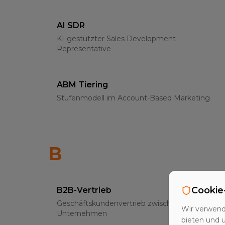
AI SDR
KI-gestützter Sales Development
Representative
ABM Tiering
Stufenmodell im Account-Based Marketing
B
Cookie
B2B-Vertrieb
Geschäftskundenvertrieb zwischen
Wir verwend
Unternehmen
bieten und 