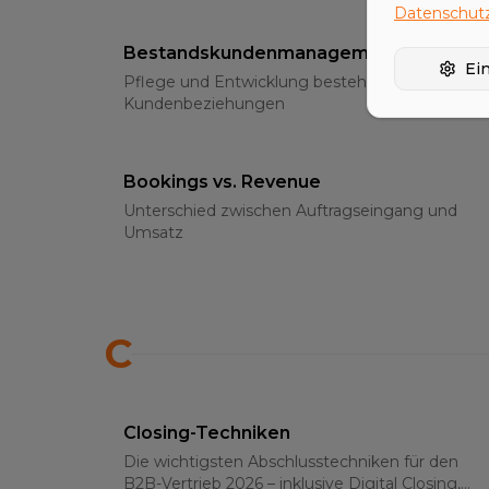
Datenschutz
Bestandskundenmanagement
Ei
Pflege und Entwicklung bestehender
Kundenbeziehungen
Bookings vs. Revenue
Unterschied zwischen Auftragseingang und
Umsatz
C
Closing-Techniken
Die wichtigsten Abschlusstechniken für den
B2B-Vertrieb 2026 – inklusive Digital Closing,