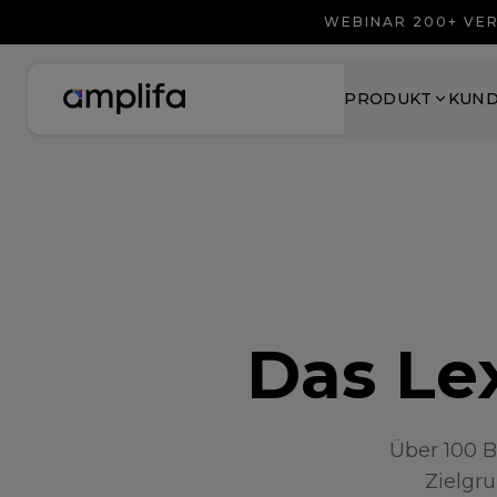
WEBINAR 200+ VER
PRODUKT
KUN
Das Lex
Über 100 B
Zielgru