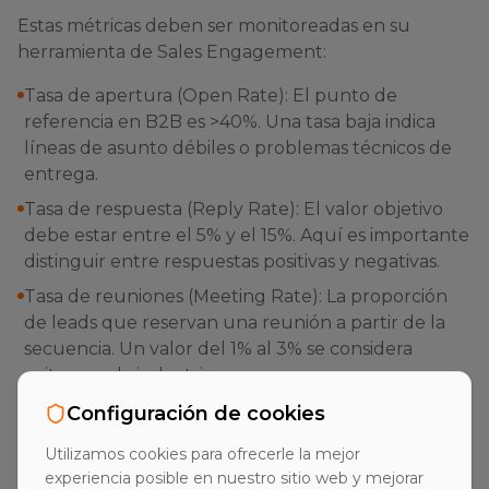
Estas métricas deben ser monitoreadas en su
herramienta de Sales Engagement:
Tasa de apertura (Open Rate): El punto de
referencia en B2B es >40%. Una tasa baja indica
líneas de asunto débiles o problemas técnicos de
entrega.
Tasa de respuesta (Reply Rate): El valor objetivo
debe estar entre el 5% y el 15%. Aquí es importante
distinguir entre respuestas positivas y negativas.
Tasa de reuniones (Meeting Rate): La proporción
de leads que reservan una reunión a partir de la
secuencia. Un valor del 1% al 3% se considera
exitoso en la industria.
Tasa de rebote (Bounce Rate): Debe ser inferior al
Configuración de cookies
2% para no poner en peligro la reputación del
Utilizamos cookies para ofrecerle la mejor
servidor de correo electrónico.
experiencia posible en nuestro sitio web y mejorar