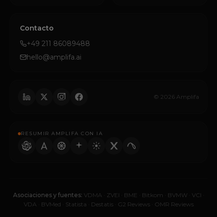
Contacto
+49 211 86089488
hello@amplifa.ai
© 2026 Amplifa
RESUMIR AMPLIFA CON IA
Asociaciones y fuentes:
VDMA
·
ZVEI
·
BME
·
Bitkom
·
BVMW
·
VCI
·
VDA
·
BVMed
·
Statista
·
Destatis
·
G2 Reviews
·
OMR Reviews