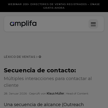
WEBINAR 200+ DIRECTORES DE VENTAS REGISTRADOS – ÚNASE
GRATIS AHORA
LÉXICO DE VENTAS
O
Secuencia de contacto
:
Múltiples interacciones para contactar al
cliente
28. Januar 2026
· Geprüft von
Klaus Müller
, Head of Content
Una secuencia de alcance (Outreach