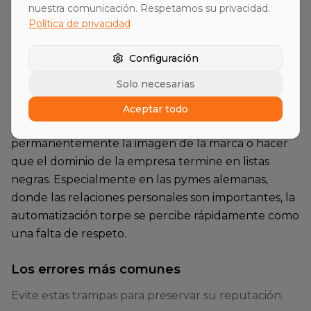
nuestra comunicación. Respetamos su privacidad.
Política de privacidad
Factores de Riesgo y Errores
Comunes
Configuración
Solo necesarias
A pesar de sus ventajas, la automatización de las
secuencias de alcance conlleva riesgos. Si la
Aceptar todo
secuencia parece demasiado genérica, puede dañar
permanentemente la imagen de la marca o hacer
que el dominio de la empresa termine en listas
negras. Especialmente en las pymes alemanas,
donde las relaciones personales son importantes, la
automatización torpe se percibe rápidamente como
una falta de respeto.
Los errores más comunes
Evite estas trampas para preservar su reputación: