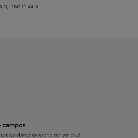
ism) maximiza la
e campos
os de datos se escribirán en qué