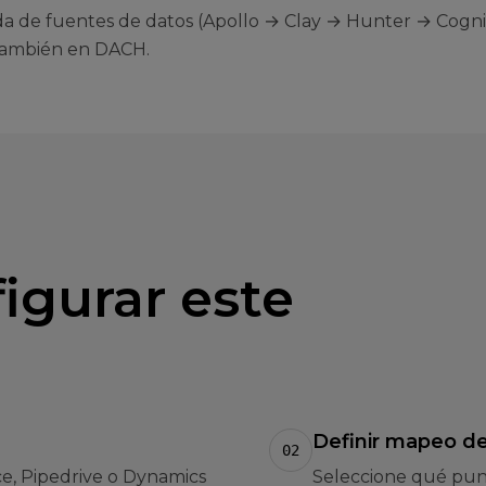
ada de fuentes de datos (Apollo → Clay → Hunter → Cogn
 también en DACH.
igurar este
Definir mapeo d
02
e, Pipedrive o Dynamics
Seleccione qué punt