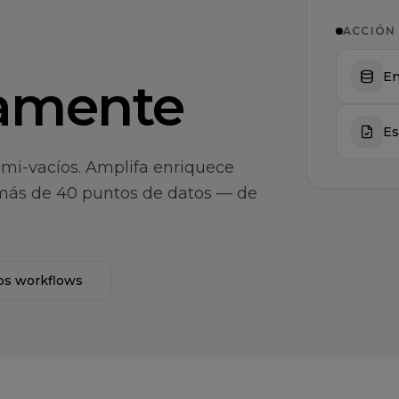
ACCIÓN
En
amente
Es
emi-vacíos. Amplifa enriquece
más de 40 puntos de datos — de
os workflows