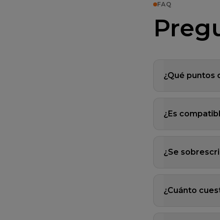
FAQ
Pregu
¿Qué puntos 
¿Es compatib
¿Se sobrescr
¿Cuánto cuest