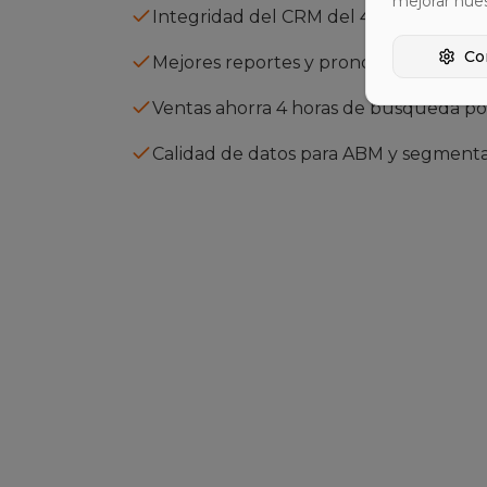
mejorar nue
Integridad del CRM del 40 % al 95 %
Co
Mejores reportes y pronósticos
Ventas ahorra 4 horas de búsqueda p
Calidad de datos para ABM y segment