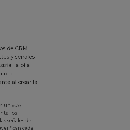
pos de CRM
tos y señales.
ria, la pila
e correo
te al crear la
án un 60%
nta, los
las señales de
verifican cada