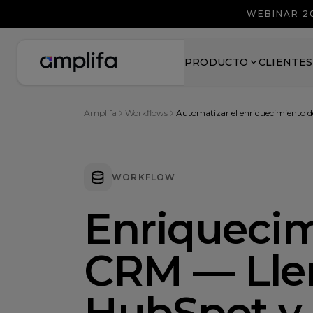
WEBINAR 2
PRODUCTO
CLIENTES
Amplifa
Workflows
Automatizar el enriquecimiento 
WORKFLOW
Enriquecim
CRM — Lle
HubSpot y