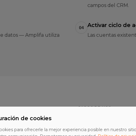
campos del CRM.
Activar ciclo de 
04
 datos — Amplifa utiliza
Las cuentas existent
CASOS DE USO
Escenarios
uración de cookies
ookies para ofrecerle la mejor experiencia posible en nuestro siti