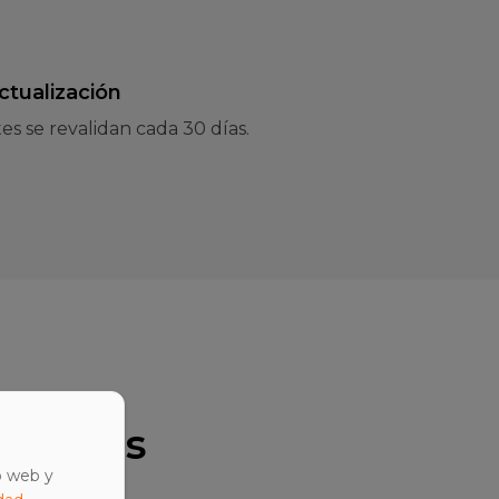
actualización
es se revalidan cada 30 días.
 típicos
o web y