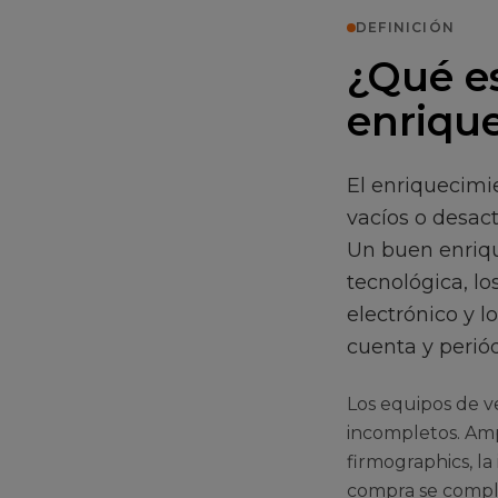
DEFINICIÓN
¿Qué e
enriqu
El enriquecim
vacíos o desac
Un buen enriqu
tecnológica, lo
electrónico y 
cuenta y peri
Los equipos de 
incompletos. Ampl
firmographics, la
compra se compl