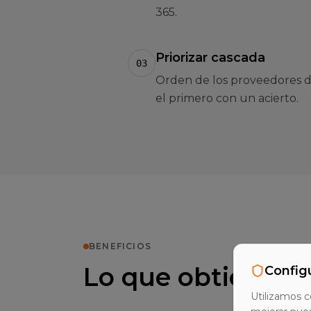
365.
Priorizar cascada
03
Orden de los proveedores de
el primero con un acierto.
BENEFICIOS
Lo que obtienes
Config
Utilizamos c