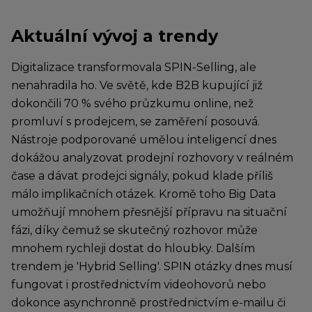
Aktuální vývoj a trendy
Digitalizace transformovala SPIN-Selling, ale
nenahradila ho. Ve světě, kde B2B kupující již
dokončili 70 % svého průzkumu online, než
promluví s prodejcem, se zaměření posouvá.
Nástroje podporované umělou inteligencí dnes
dokážou analyzovat prodejní rozhovory v reálném
čase a dávat prodejci signály, pokud klade příliš
málo implikačních otázek. Kromě toho Big Data
umožňují mnohem přesnější přípravu na situační
fázi, díky čemuž se skutečný rozhovor může
mnohem rychleji dostat do hloubky. Dalším
trendem je 'Hybrid Selling'. SPIN otázky dnes musí
fungovat i prostřednictvím videohovorů nebo
dokonce asynchronně prostřednictvím e-mailu či