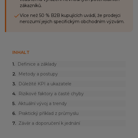
zákazníků.
Více než 50 % B2B kupujících uvádí, že prodejci
nerozumí jejich specifickým obchodním výzvám.
INHALT
1
.
Definice a základy
2
.
Metody a postupy
3
.
Důležité KPI a ukazatele
4
.
Rizikové faktory a časté chyby
5
.
Aktuální vývoj a trendy
6
.
Praktický příklad z průmyslu
7
.
Závěr a doporučení k jednání