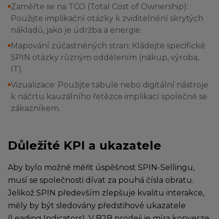
Zaměřte se na TCO (Total Cost of Ownership):
Použijte implikační otázky k zviditelnění skrytých
nákladů, jako je údržba a energie.
Mapování zúčastněných stran: Kládejte specifické
SPIN otázky různým oddělením (nákup, výroba,
IT).
Vizualizace: Použijte tabule nebo digitální nástroje
k náčrtu kauzálního řetězce implikací společně se
zákazníkem.
Důležité KPI a ukazatele
Aby bylo možné měřit úspěšnost SPIN-Sellingu,
musí se společnosti dívat za pouhá čísla obratu.
Jelikož SPIN především zlepšuje kvalitu interakce,
měly by být sledovány předstihové ukazatele
(Leading Indicators). V B2B prodeji je míra konverze