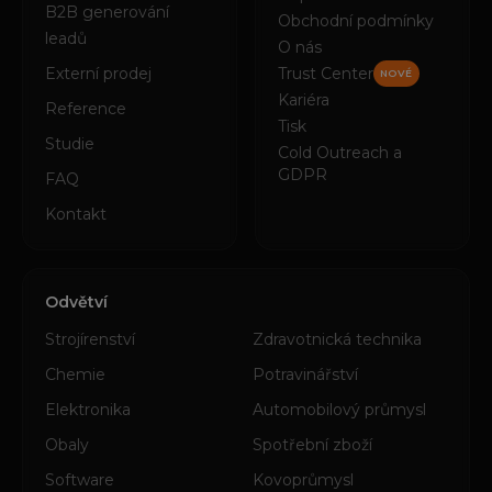
B2B generování
Obchodní podmínky
leadů
O nás
Externí prodej
Trust Center
NOVÉ
Kariéra
Reference
Tisk
Studie
Cold Outreach a
GDPR
FAQ
Kontakt
Odvětví
Strojírenství
Zdravotnická technika
Chemie
Potravinářství
Elektronika
Automobilový průmysl
Obaly
Spotřební zboží
Software
Kovoprůmysl