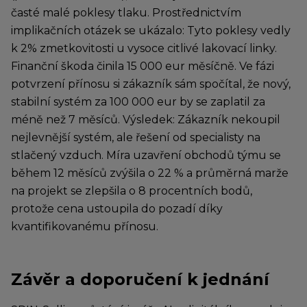
časté malé poklesy tlaku. Prostřednictvím
implikačních otázek se ukázalo: Tyto poklesy vedly
k 2% zmetkovitosti u vysoce citlivé lakovací linky.
Finanční škoda činila 15 000 eur měsíčně. Ve fázi
potvrzení přínosu si zákazník sám spočítal, že nový,
stabilní systém za 100 000 eur by se zaplatil za
méně než 7 měsíců. Výsledek: Zákazník nekoupil
nejlevnější systém, ale řešení od specialisty na
stlačený vzduch. Míra uzavření obchodů týmu se
během 12 měsíců zvýšila o 22 % a průměrná marže
na projekt se zlepšila o 8 procentních bodů,
protože cena ustoupila do pozadí díky
kvantifikovanému přínosu.
Závěr a doporučení k jednání