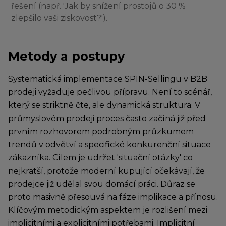
řešení (např. 'Jak by snížení prostojů o 30 %
zlepšilo vaši ziskovost?').
Metody a postupy
Systematická implementace SPIN-Sellingu v B2B
prodeji vyžaduje pečlivou přípravu. Není to scénář,
který se striktně čte, ale dynamická struktura. V
průmyslovém prodeji proces často začíná již před
prvním rozhovorem podrobným průzkumem
trendů v odvětví a specifické konkurenční situace
zákazníka. Cílem je udržet 'situační otázky' co
nejkratší, protože moderní kupující očekávají, že
prodejce již udělal svou domácí práci. Důraz se
proto masivně přesouvá na fáze implikace a přínosu.
Klíčovým metodickým aspektem je rozlišení mezi
implicitními a explicitními potřebami. Implicitní