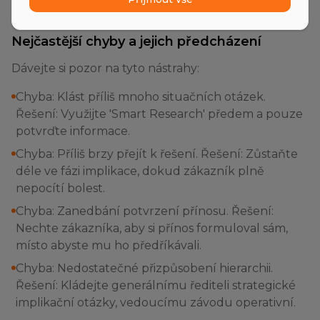
podloženě.
Nejčastější chyby a jejich předcházení
Dávejte si pozor na tyto nástrahy:
Chyba: Klást příliš mnoho situačních otázek.
Řešení: Využijte 'Smart Research' předem a pouze
potvrďte informace.
Chyba: Příliš brzy přejít k řešení. Řešení: Zůstaňte
déle ve fázi implikace, dokud zákazník plně
nepocítí bolest.
Chyba: Zanedbání potvrzení přínosu. Řešení:
Nechte zákazníka, aby si přínos formuloval sám,
místo abyste mu ho předříkávali.
Chyba: Nedostatečné přizpůsobení hierarchii.
Řešení: Kládejte generálnímu řediteli strategické
implikační otázky, vedoucímu závodu operativní.