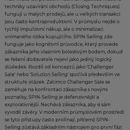
techniky uzavírání obchodů (Closing Techniques)
fungují u malých prodejů, ale u velkých transakcí
jsou často kontraproduktivní. V průmyslu nejde o
rychlý impulzivní nákup, ale o minimalizaci
vnímaného rizika kupujícího. SPIN-Selling zde
funguje jako kognitivní průvodce, který provede
zákazníka jeho vlastním bolestivým bodem, dokud
se řešení dodavatele nejeví jako jediný logický
důsledek. Rozdíl od konceptů jako '
Challenger
Sale
' nebo '
Solution Selling
' spočívá především ve
struktuře otázek. Zatímco Challenger Sale se
zaměřuje na konfrontaci zákazníka s novými
poznatky, SPIN-Selling je defenzivnější a
explorativnější. Nechává zákazníka, aby si sám
vyvodil závěry. V moderním průmyslovém prostředí
se tyto přístupy často prolínají, přičemž SPIN-
Selling zůstává základním nástrojem pro první fázi