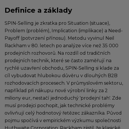
Definice a základy
SPIN-Selling je zkratka pro Situation (situace),
Problem (problém), Implication (implikace) a Need-
Payoff (potvrzení přínosu). Metodu vyvinul Neil
Rackham v 80. letech po analýze více než 35 000
prodejních rozhovorů. Na rozdíl od tradičních
prodejních technik, které se často zaměřují na
rychlé uzavření obchodu, SPIN-Selling si klade za
cíl vybudovat hlubokou důvěru v dlouhých B2B
rozhodovacích procesech. V průmyslovém sektoru,
například při nákupu nové výrobní linky za 2
miliony eur, nestačí jednoduchý 'prodejní tah'. Zde
musí prodejci pochopit, jak technické problémy
ovlivňují celý hodnotový řetězec zákazníka. Původ
pojmu spočívá v empirickém výzkumu společnosti
Huthwaite Corporation. Rackham zjistil, že klasické