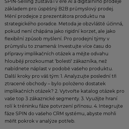
SPIN-Selling zůstává i v éře AI a digitálního prodeje
základem pro úspěšný B2B průmyslový prodej.
Mění prodejce z prezentátora produktu na
strategického poradce. Metoda je obzvláště účinná,
pokud není chápána jako rigidní korzet, ale jako
flexibilní způsob myšlení. Pro prodejní týmy v
průmyslu to znamená: Investujte více času do
přípravy implikačních otázek a mějte odvahu
hlouběji prozkoumat 'bolesti' zákazníka, než
nabídnete náplast v podobě vašeho produktu.
Další kroky pro váš tým: 1. Analyzujte poslední tři
ztracené obchody – bylo položeno dostatek
implikačních otázek? 2. Vytvořte katalog otázek pro
vaše top 3 zákaznické segmenty. 3. Využijte hraní
rolí k tréninku fáze potvrzení přínosu. 4. Integrujte
fáze SPIN do vašeho CRM systému, abyste mohli
měřit pokrok v analýze potřeb.