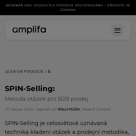
WEBINÁŘ 200+ VEDOUCÍCH PRODEJE REGISTROVÁNO – PŘIPOJTE SE
ZDARMA
LEXIKON PRODEJE
S
SPIN-Selling
:
Metoda otázek pro B2B prodej
27. Januar 2026
· Geprüft von
Klaus Müller
, Head of Content
SPIN-Selling je celosvětově uznávaná
technika kladení otázek a prodejní metodika,