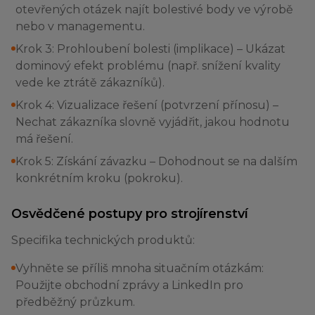
otevřených otázek najít bolestivé body ve výrobě
nebo v managementu.
Krok 3: Prohloubení bolesti (implikace) – Ukázat
dominový efekt problému (např. snížení kvality
vede ke ztrátě zákazníků).
Krok 4: Vizualizace řešení (potvrzení přínosu) –
Nechat zákazníka slovně vyjádřit, jakou hodnotu
má řešení.
Krok 5: Získání závazku – Dohodnout se na dalším
konkrétním kroku (pokroku).
Osvědčené postupy pro strojírenství
Specifika technických produktů:
Vyhněte se příliš mnoha situačním otázkám:
Použijte obchodní zprávy a LinkedIn pro
předběžný průzkum.