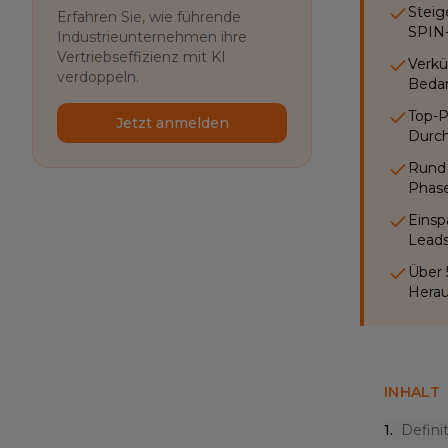
Steig
Erfahren Sie, wie führende
SPIN
Industrieunternehmen ihre
Vertriebseffizienz mit KI
Verkü
verdoppeln.
Bedar
Top-P
Jetzt anmelden
Durch
Rund 
Phase
Einsp
Leads
Über 
Herau
INHALT
1
.
Defini