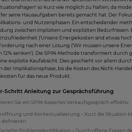
 'Situationsfragen' so kurz wie möglich zu halten, da mo
fer seine Hausaufgaben bereits gemacht hat. Der Fokus 
plikations- und Nutzenphasen. Ein entscheidender metho
dung zwischen impliziten und expliziten Bedürfnissen. Ei
nzufriedenheit ('Unsere Energiekosten sind etwas hoch').
 Forderung nach einer Lösung ('Wir müssen unsere Ene
 12% senken'). Die SPIN-Methode transformiert durch ge
ine explizite Kaufabsicht. Dies geschieht vor allem durc
n der Implikationsphase, bis die Kosten des Nicht-Handel
nskosten für das neue Produkt.
ür-Schritt Anleitung zur Gesprächsführung
ieren Sie ein SPIN-basiertes Verkaufsgespräch effektiv:
 Eröffnung und Kontextualisierung – Kurz die Situation k
 definieren.
: Gezielte Problemidentifikation – Durch offene Fragen 