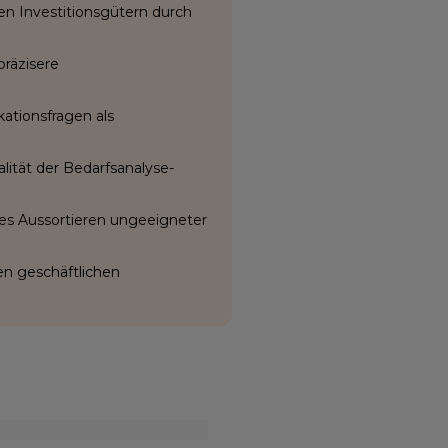
n Investitionsgütern durch
räzisere
kationsfragen als
ität der Bedarfsanalyse-
ges Aussortieren ungeeigneter
en geschäftlichen