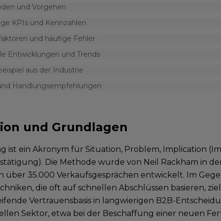
den und Vorgehen
ige KPIs und Kennzahlen
faktoren und häufige Fehler
lle Entwicklungen und Trends
beispiel aus der Industrie
 und Handlungsempfehlungen
tion und Grundlagen
ng ist ein Akronym für Situation, Problem, Implication (
tätigung). Die Methode wurde von Neil Rackham in de
n über 35.000 Verkaufsgesprächen entwickelt. Im Geg
hniken, die oft auf schnellen Abschlüssen basieren, ziel
reifende Vertrauensbasis in langwierigen B2B-Entschei
iellen Sektor, etwa bei der Beschaffung einer neuen Fer