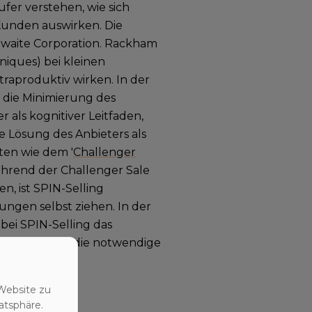
ufer verstehen, wie sich
Kunden auswirken. Die
hwaite Corporation. Rackham
niques) bei kleinen
traproduktiv wirken. In der
 die Minimierung des
 als kognitiver Leitfaden,
 Lösung des Anbieters als
ten wie dem '
Challenger
 Während der Challenger Sale
n, ist SPIN-Selling
ungen selbst ziehen. In der
bei SPIN-Selling das
n bleibt, um die notwendige
Website zu
atsphäre.