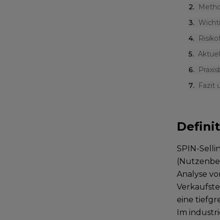
2
.
Metho
3
.
Wicht
4
.
Risiko
5
.
Aktue
6
.
Praxis
7
.
Fazit
Defini
SPIN-Selli
(Nutzenbes
Analyse vo
Verkaufstec
eine tiefg
Im industr