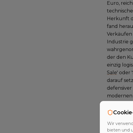
Euro, reich
technische
Herkunft d
fand herau
Verkäufen 
Industrie 
wahrgenomm
der den Ku
einzig log
Sale
' oder
darauf set
defensiver
modernen I
fundamenta
Informatio
Cookie
Wir verwend
Die vier
bieten und 