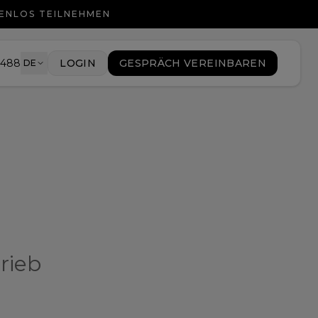
TENLOS TEILNEHMEN
9488
LOGIN
GESPRÄCH VEREINBAREN
DE
rieb