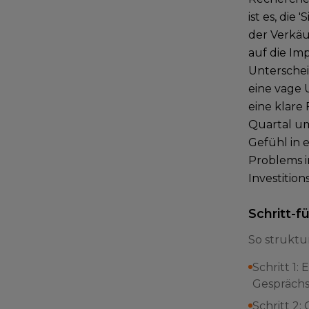
ist es, die
der Verkäu
auf die Im
Unterschei
eine vage U
eine klare
Quartal um
Gefühl in e
Problems i
Investitio
Schritt-f
So struktur
Schritt 1:
Gesprächs
Schritt 2