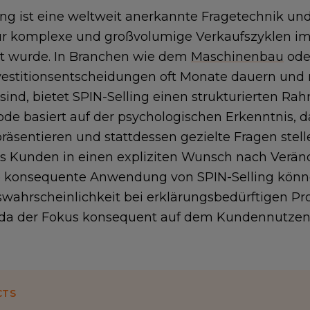
ing ist eine weltweit anerkannte Fragetechnik un
für komplexe und großvolumige Verkaufszyklen im
lt wurde. In Branchen wie dem
Maschinenbau
ode
vestitionsentscheidungen oft Monate dauern und
t sind, bietet SPIN-Selling einen strukturierten R
de basiert auf der psychologischen Erkenntnis, d
räsentieren und stattdessen gezielte Fragen stell
s Kunden in einen expliziten Wunsch nach Verän
e konsequente Anwendung von SPIN-Selling könne
wahrscheinlichkeit bei erklärungsbedürftigen Pro
 da der Fokus konsequent auf dem Kundennutzen
CTS