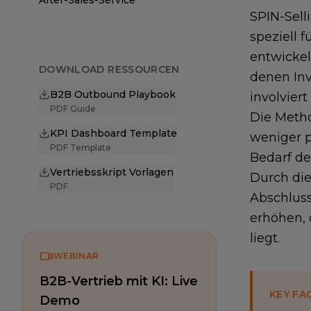
After-Sales-Service
SPIN-Sell
speziell 
entwicke
DOWNLOAD RESSOURCEN
denen In
B2B Outbound Playbook
involvier
PDF Guide
Die Metho
KPI Dashboard Template
weniger p
PDF Template
Bedarf de
Vertriebsskript Vorlagen
Durch di
PDF
Abschluss
erhöhen,
liegt.
WEBINAR
B2B-Vertrieb mit KI: Live
KEY FA
Demo