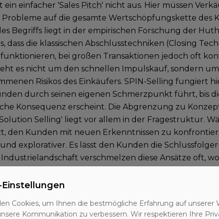
t ein einfacher 'Sales
Pitch
' nicht aus. Hier müssen Verkä
 Probleme auf die gesamte Wertschöpfungskette des 
es Begriffs liegt in der empirischen Forschung der Hut
s, dass die klassischen Abschlusstechniken (Closing Tech
funktionieren, bei großen Transaktionen jedoch oft kon
geht es nicht um den schnellen Impulskauf, sondern um
enen Risikos des Einkäufers. SPIN-Selling fungiert hier
nden durch seinen eigenen Schmerzpunkt führt, bis die
ische Konsequenz erscheint. Die Abgrenzung zu Konzep
 'Solution Selling' liegt vor allem in der Fragestruktur.
zt, den Kunden mit neuen Erkenntnissen zu konfrontiere
 und explorativer. Es lässt den Kunden die Schlussfolger
ndustrielandschaft verschmelzen diese Ansätze oft, wo
le Werkzeug für die erste Phase der Kundeninteraktio
nstiefe für spätere Strategien zu gewinnen.
-Einstellungen
en Cookies, um Ihnen die bestmögliche Erfahrung auf unserer 
 Säulen der SPIN-Methodik
unsere Kommunikation zu verbessern. Wir respektieren Ihre Priv