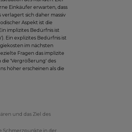
derne Einkäufer erwarten, dass
verlagert sich daher massiv
discher Aspekt ist die
n implizites Bedürfnis ist
 Ein explizites Bedürfnis ist
rgiekosten im nächsten
zielte Fragen das implizite
h die 'Vergrößerung' des
ns höher erscheinen als die
lären und das Ziel des
die Schmerzpunkte in der