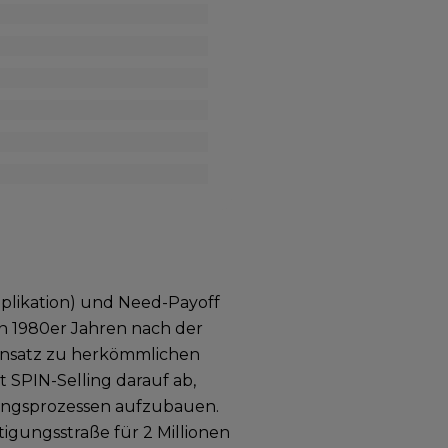
Implikation) und Need-Payoff
n 1980er Jahren nach der
ensatz zu herkömmlichen
t SPIN-Selling darauf ab,
dungsprozessen aufzubauen.
tigungsstraße für 2 Millionen