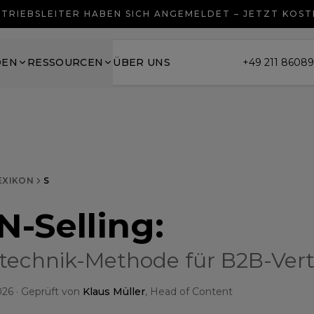
TRIEBSLEITER HABEN SICH ANGEMELDET – JETZT KOS
DEN
RESSOURCEN
ÜBER UNS
+49 211 8608
EXIKON
S
N-Selling
:
technik-Methode für B2B-Vert
026
· Geprüft von
Klaus Müller
, Head of Content