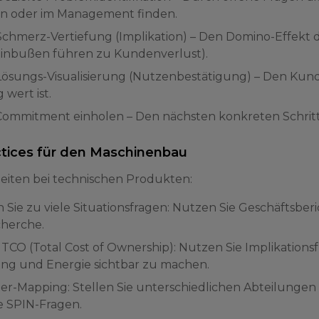
n oder im Management finden.
 Schmerz-Vertiefung (Implikation) – Den Domino-Effekt 
einbußen führen zu Kundenverlust).
 Lösungs-Visualisierung (Nutzenbestätigung) – Den Kund
 wert ist.
 Commitment einholen – Den nächsten konkreten Schritt 
ctices für den Maschinenbau
iten bei technischen Produkten:
 Sie zu viele Situationsfragen: Nutzen Sie Geschäftsber
herche.
 TCO (Total Cost of Ownership): Nutzen Sie Implikations
ng und Energie sichtbar zu machen.
er-Mapping: Stellen Sie unterschiedlichen Abteilungen (
he SPIN-Fragen.