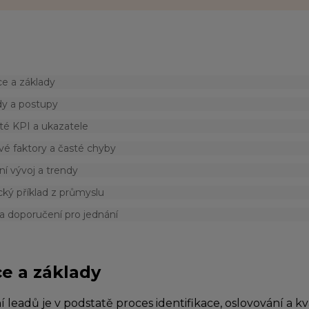
ce a základy
y a postupy
té KPI a ukazatele
vé faktory a časté chyby
ní vývoj a trendy
cký příklad z průmyslu
a doporučení pro jednání
ce a základy
leadů je v podstatě proces identifikace, oslovování a kv