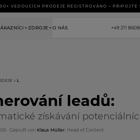
00+ VEDOUCÍCH PRODEJE REGISTROVÁNO – PŘIPOJTE
ZÁKAZNÍCI
ZDROJE
O NÁS
+49 211 860
ODEJE
L
erování leadů
:
matické získávání potenciální
026
· Geprüft von
Klaus Müller
, Head of Content