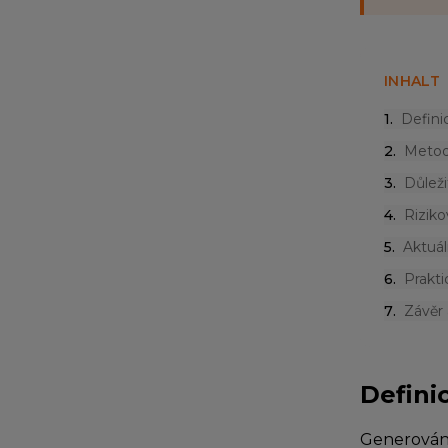
INHALT
1
.
Defini
2
.
Metod
3
.
Důleži
4
.
Riziko
5
.
Aktuál
6
.
Prakti
7
.
Závěr 
Defini
Generování 