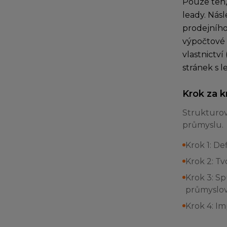
Pouze ten,
leady. Nás
prodejního 
výpočtové 
vlastnictv
stránek s 
Krok za 
Strukturov
průmyslu.
Krok 1: De
Krok 2: T
Krok 3: S
průmyslov
Krok 4: I