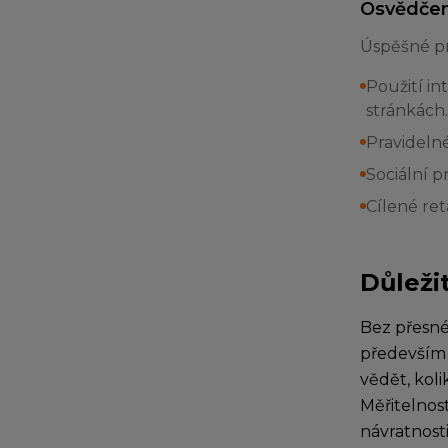
Osvědčen
Úspěšné prů
Použití in
stránkách.
Pravideln
Sociální 
Cílené ret
Důleži
Bez přesné
především 
vědět, kol
Měřitelnos
návratnosti