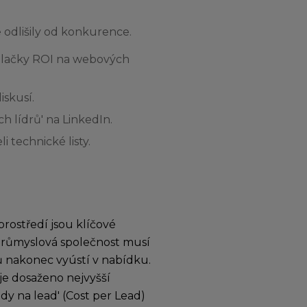
 odlišily od konkurence.
lkulačky ROI na webových
iskusí.
 lídrů' na LinkedIn.
 technické listy.
ostředí jsou klíčové
Průmyslová společnost musí
dů nakonec vyústí v nabídku.
je dosaženo nejvyšší
ady na lead' (Cost per Lead)