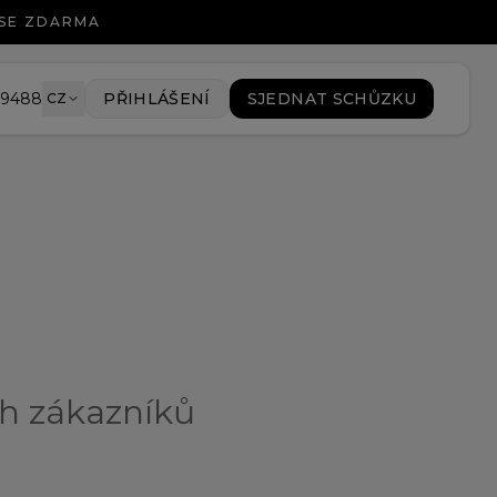
 SE ZDARMA
89488
PŘIHLÁŠENÍ
SJEDNAT SCHŮZKU
CZ
ch zákazníků