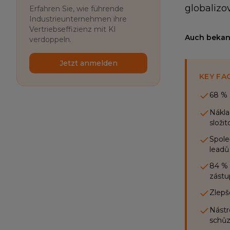
globaliz
Erfahren Sie, wie führende
Industrieunternehmen ihre
Vertriebseffizienz mit KI
Auch bekann
verdoppeln.
Jetzt anmelden
KEY FA
68 % 
Nákla
složit
Spole
leadů
84 % 
zástu
Zlepš
Nástr
schůz