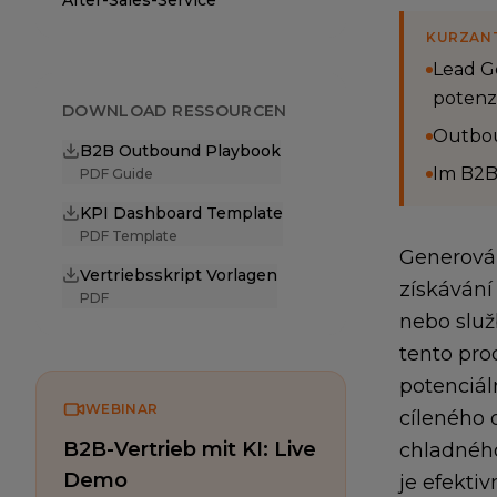
After-Sales-Service
KURZAN
Lead G
potenz
DOWNLOAD RESSOURCEN
Outbou
B2B Outbound Playbook
Im B2B 
PDF Guide
KPI Dashboard Template
PDF Template
Generován
Vertriebsskript Vorlagen
získávání
PDF
nebo služb
tento pro
potenciál
WEBINAR
cíleného 
B2B-Vertrieb mit KI: Live
chladného
Demo
je efekti