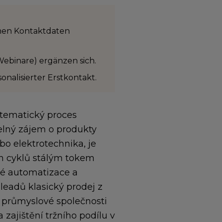
men Kontaktdaten
ebinare) ergänzen sich.
onalisierter Erstkontakt.
tematický proces
telný zájem o produkty
ebo elektrotechnika, je
ch cyklů stálým tokem
vé automatizace a
eadů klasický prodej z
 průmyslové společnosti
 zajištění tržního podílu v