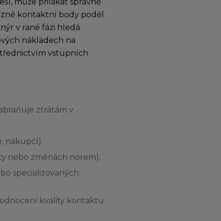
eší, může přilákat správné
různé kontaktní body podél
nýr v rané fázi hledá
ových nákladech na
střednictvím vstupních
abraňuje ztrátám v
, nákupčí).
vity nebo změnách norem).
ebo specializovaných
dnocení kvality kontaktu.