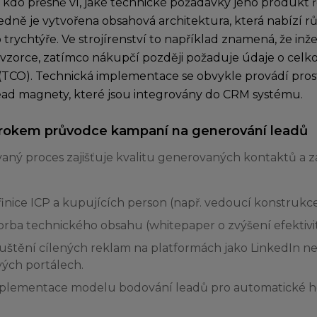
 kdo přesně ví, jaké technické požadavky jeho produkt ř
ledně je vytvořena obsahová architektura, která nabízí 
trychtýře. Ve strojírenství to například znamená, že inže
vzorce, zatímco nákupčí později požaduje údaje o celk
í (TCO). Technická implementace se obvykle provádí pro
lead magnety, které jsou integrovány do CRM systému.
krokem průvodce kampaní na generování leadů
aný proces zajišťuje kvalitu generovaných kontaktů a z
finice ICP a kupujících person (např. vedoucí konstrukce
vorba technického obsahu (whitepaper o zvýšení efekti
puštění cílených reklam na platformách jako LinkedIn n
ých portálech.
mplementace modelu bodování leadů pro automatické ho