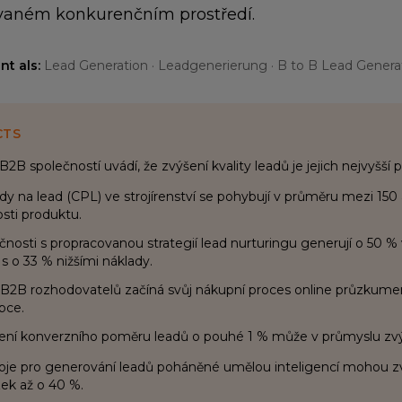
ovaném konkurenčním prostředí.
t als:
Lead Generation · Leadgenerierung · B to B Lead Genera
CTS
B2B společností uvádí, že zvýšení kvality leadů je jejich nejvyšší 
dy na lead (CPL) ve strojírenství se pohybují v průměru mezi 150 a
osti produktu.
čnosti s propracovanou strategií lead nurturingu generují o 50 %
 s o 33 % nižšími náklady.
B2B rozhodovatelů začíná svůj nákupní proces online průzkume
pce.
ení konverzního poměru leadů o pouhé 1 % může v průmyslu zvýši
oje pro generování leadů poháněné umělou inteligencí mohou zv
ek až o 40 %.