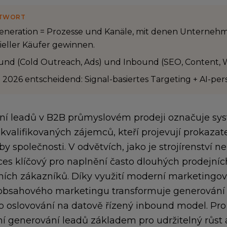
TWORT
eneration = Prozesse und Kanäle, mit denen Unterneh
ieller Käufer gewinnen.
nd (Cold Outreach, Ads) und Inbound (SEO, Content, W
2026 entscheidend: Signal-basiertes Targeting + AI-pers
í leadů v B2B průmyslovém prodeji označuje sys
 kvalifikovaných zájemců, kteří projevují prokaza
y společnosti. V odvětvích, jako je strojírenství n
ces klíčový pro naplnění často dlouhých prodejní
ních zákazníků. Díky využití moderní marketingo
obsahového marketingu transformuje generování l
 oslovování na datově řízený inbound model. Pro
vní generování leadů základem pro udržitelný růst a