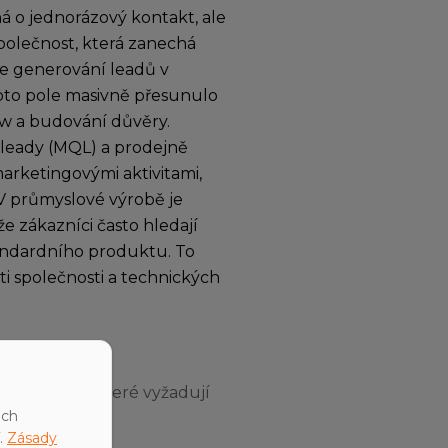
 o jednorázový kontakt, ale
polečnost, která zanechá
 se generování leadů v
toto pole masivně přesunulo
ow a budování důvěry.
 leady (MQL) a prodejně
marketingovými aktivitami,
 V průmyslové výrobě je
e zákazníci často hledají
tandardního produktu. To
ti společnosti a technických
i kontaktů, které vyžadují
ich
.
Zásady