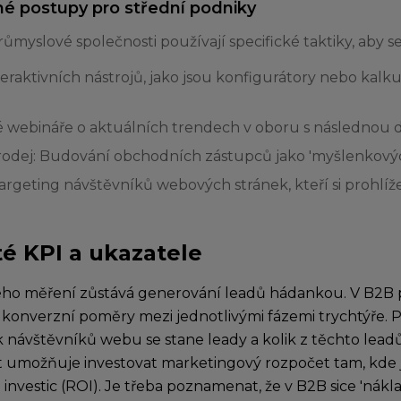
é postupy pro střední podniky
myslové společnosti používají specifické taktiky, aby se
teraktivních nástrojů, jako jsou konfigurátory nebo ka
é webináře o aktuálních trendech v oboru s následnou d
prodej: Budování obchodních zástupců jako 'myšlenkových
argeting návštěvníků webových stránek, kteří si prohlíželi
té KPI a ukazatele
ho měření zůstává generování leadů hádankou. V B2B pr
konverzní poměry mezi jednotlivými fázemi trychtýře. 
ik návštěvníků webu se stane leady a kolik z těchto lea
t umožňuje investovat marketingový rozpočet tam, kde 
 investic (ROI). Je třeba poznamenat, že v B2B sice 'nákl