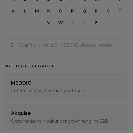
K
L
M
N
O
P
Q
R
S
T
U
V
W
X
Y
Z
BELIEBTE BEGRIFFE
MEDDIC
Enterprise-Qualifizierungsmethode
Akquise
Systematische Neukundengewinnung im B2B