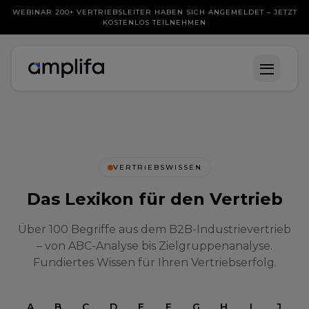
WEBINAR 200+ VERTRIEBSLEITER HABEN SICH ANGEMELDET – JETZT
KOSTENLOS TEILNEHMEN
VERTRIEBSWISSEN
Das Lexikon für den Vertrieb
Über 100 Begriffe aus dem B2B-Industrievertrieb
– von ABC-Analyse bis Zielgruppenanalyse.
Fundiertes Wissen für Ihren Vertriebserfolg.
A
B
C
D
E
F
G
H
I
J