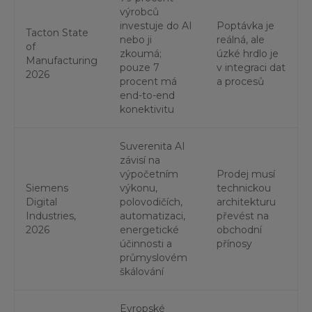
výrobců
investuje do AI
Poptávka je
Tacton State
nebo ji
reálná, ale
of
zkoumá;
úzké hrdlo je
Manufacturing
pouze 7
v integraci dat
2026
procent má
a procesů
end-to-end
konektivitu
Suverenita AI
závisí na
výpočetním
Prodej musí
Siemens
výkonu,
technickou
Digital
polovodičích,
architekturu
Industries,
automatizaci,
převést na
2026
energetické
obchodní
účinnosti a
přínosy
průmyslovém
škálování
Evropské