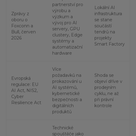
partnerství pro
Lokální AI
výrobu a
Zprávy z
infrastruktura
výzkum a
oboru o
se stane
vývoj pro AI
Foxconn a
součástí
servery, GPU
Bull, červen
tendrů na
clustery, Edge
2026
projekty
systémy a
Smart Factory
automatizační
hardware
Více
požadavků na
Shoda se
Evropská
prokazování u
objeví dříve v
regulace: EU
AI systémů,
prodejním
AI Act, NIS2,
kybernetické
cyklu, ne až
Cyber
bezpečnosti a
při právní
Resilience Act
digitálních
kontrole
produktů
Technické
spouštěče jako