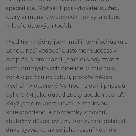
specialista. Možná IT poskytovatel služeb,
který ví méně o vřetenech než vy, ale lépe
mluví o datových tocích.
Před třemi týdny jsem měl interní schůzku s
Lenou, naší vedoucí Customer Success v
Amplifa, a procházeli jsme důvody ztrát z
osmi průmyslových pipeline. V místnosti
vonělo po fixu na tabuli, protože někdo
nechal fix otevřený. Ve třech z osmi případů
byl v CRM jako důvod ztráty uveden „cena“.
Když jsme rekonstruovali e-mailovou
korespondenci a poznámky z hovorů,
skutečný důvod byl jiný: Konkurent dokázal
dříve vysvětlit, jak se jeho řešení hodí do