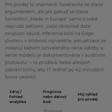
Pro prodej to znamená: Suverenita se stane
argumentem, ale jen pokud se stane
konkrétní. „Made in Europe“ samo o sobě
neprodá zařízení. „Vaše obrazová data
neopustí závod, inference běží na Edge
clusteru v blízkosti rozvaděče, aktualizace se
instalují během schváleného okna údržby a
verze modelu je dokumentována v auditním
protokolu“ – to prodává. Nebo alespoň
zabrání tomu, aby IT ředitel po 42 minutách
hovor ukončil.
Zdroj /
Prognóza
Můj výklad
Pohled
nebo datový
pro prodej
analytika
bod
79 procent