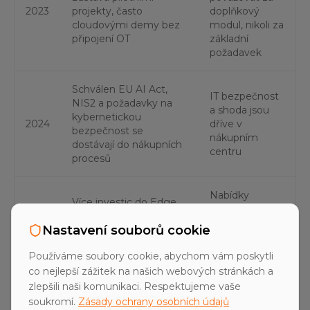
2023
projekty, často
doplňkový
cloudovými demy bez
modul, nikoli za
připojení OT
základní
požadavek
Schválen EU AI Act,
IT bezpečnost
NIS2 a požadavky na
a shoda jsou
kybernetickou
2024
dříve v
bezpečnost se
nákupním
dostávají do nákupních
centru
procesů
Nabídky
Více investic do Edge
potřebují
AI, počítačového vidění
architektonické
Nastavení souborů cookie
a lokálních datových
2025
argumenty,
platforem u výrobců
nejen
Používáme soubory cookie, abychom vám poskytli
jako Trumpf, Phoenix
prezentace
co nejlepší zážitek na našich webových stránkách a
Contact a Festo
ROI
zlepšili naši komunikaci. Respektujeme vaše
soukromí.
Zásady ochrany osobních údajů