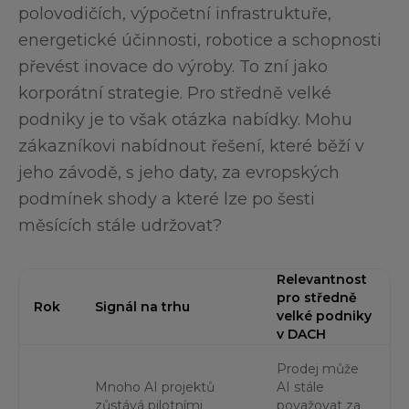
polovodičích, výpočetní infrastruktuře,
energetické účinnosti, robotice a schopnosti
převést inovace do výroby. To zní jako
korporátní strategie. Pro středně velké
podniky je to však otázka nabídky. Mohu
zákazníkovi nabídnout řešení, které běží v
jeho závodě, s jeho daty, za evropských
podmínek shody a které lze po šesti
měsících stále udržovat?
Relevantnost
pro středně
Rok
Signál na trhu
velké podniky
v DACH
Prodej může
Mnoho AI projektů
AI stále
zůstává pilotními
považovat za