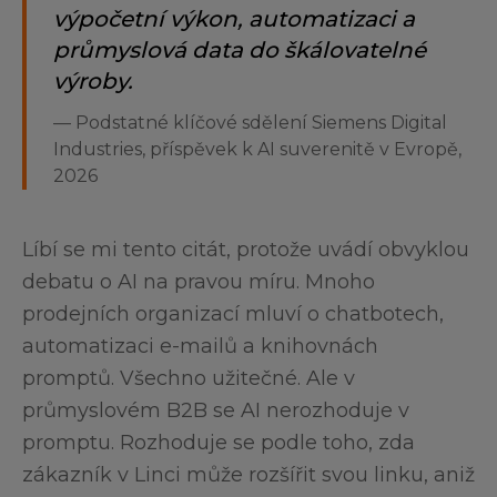
výpočetní výkon, automatizaci a
průmyslová data do škálovatelné
výroby.
—
Podstatné klíčové sdělení Siemens Digital
Industries, příspěvek k AI suverenitě v Evropě,
2026
Líbí se mi tento citát, protože uvádí obvyklou
debatu o AI na pravou míru. Mnoho
prodejních organizací mluví o chatbotech,
automatizaci e-mailů a knihovnách
promptů. Všechno užitečné. Ale v
průmyslovém B2B se AI nerozhoduje v
promptu. Rozhoduje se podle toho, zda
zákazník v Linci může rozšířit svou linku, aniž