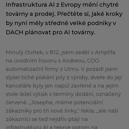
Infrastruktura AI z Evropy mění chytré
továrny a prodej. Přečtěte si, jaké kroky
by nyní měly středně velké podniky v
DACH plánovat pro AI továrny.
Minulý čtvrtek, v 8:12, jsem seděl v Amplifa
na úvodním hovoru s Andreou, COO
automatizační firmy z Ulmu. V pozadí jsem
slyšel tiché pískání pily z výroby, dveře do její
kanceláře byly jen napůl zavřené a na jejím
stole ležel výtisk s termíny dodání, označený
červeně. „Josephe, máme potenciální
zákazníky pro tři nové linky,“ řekla, „ale naši
zákazníci se teď nejdřív ptají na
infrastrukturu AI a teprve potom na