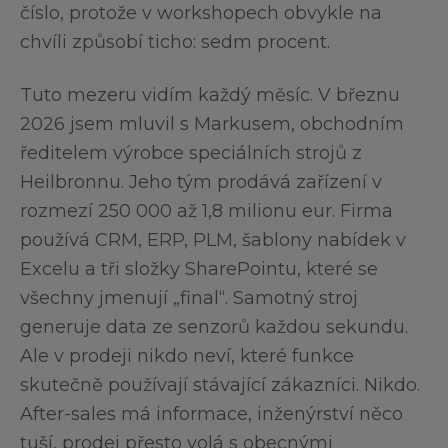
číslo, protože v workshopech obvykle na
chvíli způsobí ticho: sedm procent.
Tuto mezeru vidím každý měsíc. V březnu
2026 jsem mluvil s Markusem, obchodním
ředitelem výrobce speciálních strojů z
Heilbronnu. Jeho tým prodává zařízení v
rozmezí 250 000 až 1,8 milionu eur. Firma
používá CRM, ERP, PLM, šablony nabídek v
Excelu a tři složky SharePointu, které se
všechny jmenují „final“. Samotný stroj
generuje data ze senzorů každou sekundu.
Ale v prodeji nikdo neví, které funkce
skutečně používají stávající zákazníci. Nikdo.
After-sales má informace, inženýrství něco
tuší, prodej přesto volá s obecnými