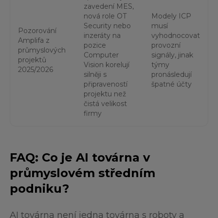
zavedení MES,
nová role OT
Modely ICP
Security nebo
musí
Pozorování
inzeráty na
vyhodnocovat
Amplifa z
pozice
provozní
průmyslových
Computer
signály, jinak
projektů
Vision korelují
týmy
2025/2026
silněji s
pronásledují
připraveností
špatné účty
projektu než
čistá velikost
firmy
FAQ: Co je AI továrna v
průmyslovém středním
podniku?
AI továrna není jedna továrna s roboty a