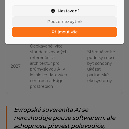
Tacton hlásí 79 procent
Připravenost
investic do AI nebo
na AI továrny
Nastavení
průzkumu u výrobců;
se stává
2026
Foxconn a Bull
rozlišovacím
Pouze nezbytné
oznamují evropskou
znakem v
výrobu AI infrastruktury
tendrech
Přijmout vše
Očekávané: více
standardizovaných
Středně velké
referenčních
podniky musí
architektur pro
být schopny
2027
průmyslovou AI v
ukázat
lokálních datových
partnerské
centrech a Edge
ekosystémy
prostředích
Evropská suverenita AI se
nerozhoduje pouze softwarem, ale
schopností převést polovodiče,