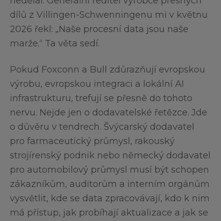
nedělal. Generální ředitel výrobce přesných
dílů z Villingen-Schwenningenu mi v květnu
2026 řekl: „Naše procesní data jsou naše
marže.“ Ta věta sedí.
Pokud Foxconn a Bull zdůrazňují evropskou
výrobu, evropskou integraci a lokální AI
infrastrukturu, trefují se přesně do tohoto
nervu. Nejde jen o dodavatelské řetězce. Jde
o důvěru v tendrech. Švýcarský dodavatel
pro farmaceutický průmysl, rakouský
strojírenský podnik nebo německý dodavatel
pro automobilový průmysl musí být schopen
zákazníkům, auditorům a interním orgánům
vysvětlit, kde se data zpracovávají, kdo k nim
má přístup, jak probíhají aktualizace a jak se