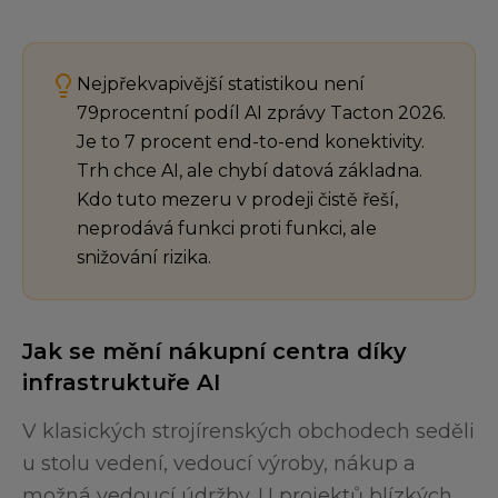
Nejpřekvapivější statistikou není
79procentní podíl AI zprávy Tacton 2026.
Je to 7 procent end-to-end konektivity.
Trh chce AI, ale chybí datová základna.
Kdo tuto mezeru v prodeji čistě řeší,
neprodává funkci proti funkci, ale
snižování rizika.
Jak se mění nákupní centra díky
infrastruktuře AI
V klasických strojírenských obchodech seděli
u stolu vedení, vedoucí výroby, nákup a
možná vedoucí údržby. U projektů blízkých