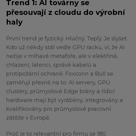
Trend 1: AI továrny se
přesouvají z cloudu do výrobní
haly
První trend je fyzický. Hlučný. Teplý. Je slyšet.
Kdo už někdy stál vedle GPU racku, ví, že AI
nežije v mlhavé metafoře, ale v elektřině,
chlazení, latenci, správě kabelů a
protipožární ochraně. Foxconn a Bull se
zaměřují přesně na to: AI servery, GPU
clustery, průmyslové Edge brány a řídicí
hardware mají být vyráběny, integrovány a
kvalifikovány pro průmyslové pracovní
zátěže v Evropě.
Proč je to relevantní pro firmu se 180