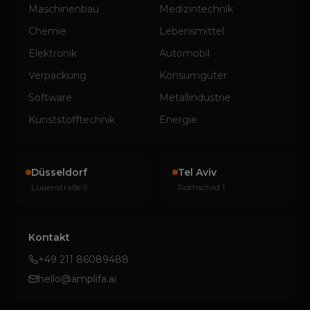
Maschinenbau
Medizintechnik
Chemie
Lebensmittel
Elektronik
Automobil
Verpackung
Konsumgüter
Software
Metallindustrie
Kunststofftechnik
Energie
Düsseldorf
Tel Aviv
Luisenstraße 9
Rothschild 1
Kontakt
+49 211 86089488
hello@amplifa.ai