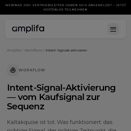
WEBINAR 200+ VERTRIEBSLEITER HABEN SICH ANGEMELDET – JETZT
KOSTENLOS TEILNEHMEN
Amplifa
Workflows
Intent-Signale aktivieren
WORKFLOW
Intent-Signal-Aktivierung
— vom Kaufsignal zur
Sequenz
Kaltakquise ist tot. Was funktioniert: das
richtige Signal, der richtige Zeitpunkt, die