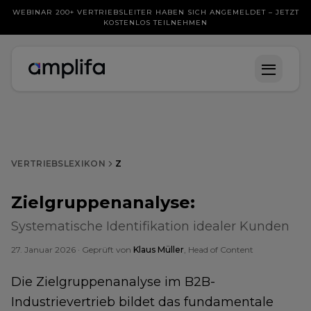
WEBINAR 200+ VERTRIEBSLEITER HABEN SICH ANGEMELDET – JETZT
KOSTENLOS TEILNEHMEN
VERTRIEBSLEXIKON
Z
Zielgruppenanalyse
:
Systematische Identifikation idealer Kunden
27. Januar 2026
· Geprüft von
Klaus Müller
, Head of Content
Die Zielgruppenanalyse im B2B-
Industrievertrieb bildet das fundamentale