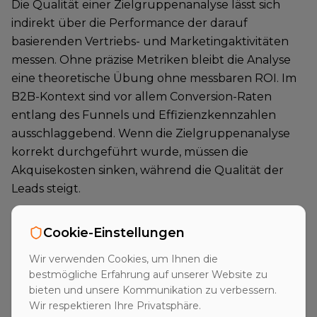
Die Qualität einer Zielgruppenanalyse lässt sich
indirekt über die Performance der darauf
basierenden Vertriebs- und Marketingaktivitäten
messen. Ohne präzise Metriken bleibt die Analyse
eine theoretische Übung ohne messbaren ROI. Im
B2B-Kontext sind vor allem Conversion-Raten
entlang des Funnels und Effizienzkennzahlen
ausschlaggebend. Wenn die Zielgruppenanalyse
korrekt durchgeführt wurde, müssen die
Akquisekosten sinken, während die Qualität der
Leads steigt.
Zentrale Kennzahlen
Cookie-Einstellungen
Folgende Metriken sollten zur Bewertung der
Wir verwenden Cookies, um Ihnen die
Zielgruppenpräzision herangezogen werden:
bestmögliche Erfahrung auf unserer Website zu
bieten und unsere Kommunikation zu verbessern.
Lead-to-Opportunity Ratio: Ein Benchmark von
Wir respektieren Ihre Privatsphäre.
über 20 % deutet auf eine sehr genaue