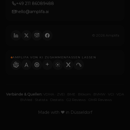
+49 211 86089488
hello@amplifa.ai
© 2026 Amplifa
AMPLIFA VON KI ZUSAMMENFASSEN LASSEN
Verbände & Quellen:
VDMA
·
ZVEI
·
BME
·
Bitkom
·
BVMW
·
VCI
·
VDA
·
BVMed
·
Statista
·
Destatis
·
G2 Reviews
·
OMR Reviews
Made with ♥ in Düsseldorf