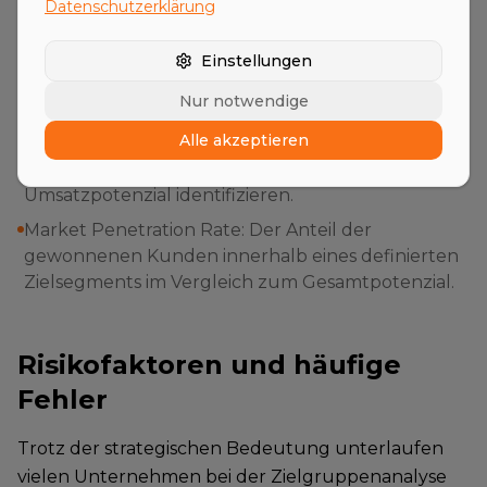
Datenschutzerklärung
Zielgruppendefinition hin.
Customer Acquisition Cost (CAC): Sinken die CAC
Einstellungen
bei gleichbleibendem Volumen, greift die
Nur notwendige
Zielgruppenanalyse effizient.
Alle akzeptieren
Customer Lifetime Value (CLV): Die Analyse sollte
gezielt Segmente mit hohem langfristigem
Umsatzpotenzial identifizieren.
Market Penetration Rate: Der Anteil der
gewonnenen Kunden innerhalb eines definierten
Zielsegments im Vergleich zum Gesamtpotenzial.
Risikofaktoren und häufige
Fehler
Trotz der strategischen Bedeutung unterlaufen
vielen Unternehmen bei der Zielgruppenanalyse