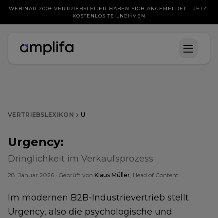
WEBINAR 200+ VERTRIEBSLEITER HABEN SICH ANGEMELDET – JETZT
KOSTENLOS TEILNEHMEN
VERTRIEBSLEXIKON
U
Urgency
:
Dringlichkeit im Verkaufsprozess
28. Januar 2026
· Geprüft von
Klaus Müller
, Head of Content
Im modernen B2B-Industrievertrieb stellt
Urgency, also die psychologische und