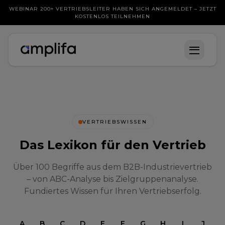
WEBINAR 200+ VERTRIEBSLEITER HABEN SICH ANGEMELDET – JETZT
KOSTENLOS TEILNEHMEN
VERTRIEBSWISSEN
Das Lexikon für den Vertrieb
Über 100 Begriffe aus dem B2B-Industrievertrieb
– von ABC-Analyse bis Zielgruppenanalyse.
Fundiertes Wissen für Ihren Vertriebserfolg.
A
B
C
D
E
F
G
H
I
J