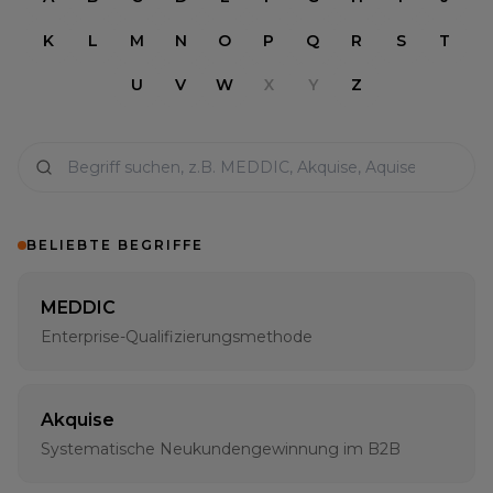
K
L
M
N
O
P
Q
R
S
T
U
V
W
X
Y
Z
BELIEBTE BEGRIFFE
MEDDIC
Enterprise-Qualifizierungsmethode
Akquise
Systematische Neukundengewinnung im B2B