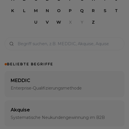
K
L
M
N
O
P
Q
R
S
T
U
V
W
X
Y
Z
BELIEBTE BEGRIFFE
MEDDIC
Enterprise-Qualifizierungsmethode
Akquise
Systematische Neukundengewinnung im B2B