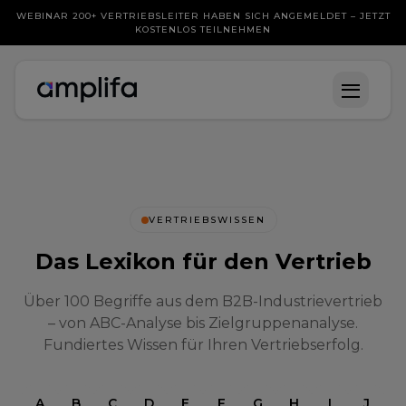
WEBINAR 200+ VERTRIEBSLEITER HABEN SICH ANGEMELDET – JETZT
KOSTENLOS TEILNEHMEN
VERTRIEBSWISSEN
Das Lexikon für den Vertrieb
Über 100 Begriffe aus dem B2B-Industrievertrieb
– von ABC-Analyse bis Zielgruppenanalyse.
Fundiertes Wissen für Ihren Vertriebserfolg.
A
B
C
D
E
F
G
H
I
J