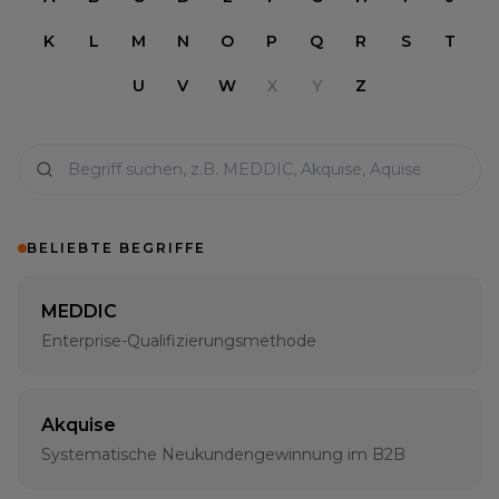
K
L
M
N
O
P
Q
R
S
T
U
V
W
X
Y
Z
BELIEBTE BEGRIFFE
MEDDIC
Enterprise-Qualifizierungsmethode
Akquise
Systematische Neukundengewinnung im B2B