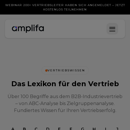
WEBINAR 200+ VERTRIEBSLEITER HABEN SICH ANGEMELDET – JETZT
KOSTENLOS TEILNEHMEN
VERTRIEBSWISSEN
Das Lexikon für den Vertrieb
Über 100 Begriffe aus dem B2B-Industrievertrieb
– von ABC-Analyse bis Zielgruppenanalyse.
Fundiertes Wissen für Ihren Vertriebserfolg.
A
B
C
D
E
F
G
H
I
J