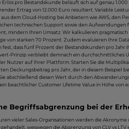
 Erlös pro Bestandskunde beläuft sich auf genau 1.000 E
ender Ertrag von 12.000 Euro resultiert. Variable Leist
aus dem Cloud-Hosting bei Anbietern wie AWS, den Pe
lichen technischen Support sowie den Aufwendungen f
, mindern Ihren Umsatz. Wir kalkulieren pragmatisch m
e von starken 70 Prozent. Zudem evaluieren Ihre Data 
n fest, dass fünf Prozent der Bestandskunden pro Jahr 
rt-Prinzip verbleibt demnach ein durchschnittliches
er Nutzer auf Ihrer Plattform. Starten Sie die Multiplik
ten Deckungsbeitrag pro Jahr, der in diesem Beispiel be
 Sie abschließend diesen Wert durch den Abwanderungs
h ein beachtlicher Customer Lifetime Value in Höhe von e
che Begriffsabgrenzung bei der Er
uren vieler Sales-Organisationen werden die Akronyme 
ehandelt, weswegen die Abgrenzung von CLV vs LTV ein