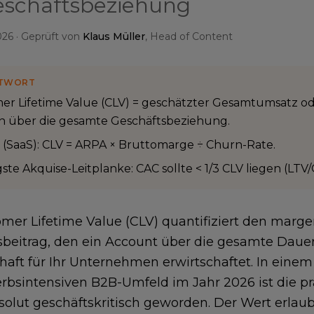
eschäftsbeziehung
026
· Geprüft von
Klaus Müller
, Head of Content
TWORT
er Lifetime Value (CLV) = geschätzter Gesamtumsatz od
 über die gesamte Geschäftsbeziehung.
 (SaaS): CLV = ARPA × Bruttomarge ÷ Churn-Rate.
ste Akquise-Leitplanke: CAC sollte < 1/3 CLV liegen (LTV/
mer Lifetime Value (CLV) quantifiziert den marg
eitrag, den ein Account über die gesamte Dauer
haft für Ihr Unternehmen erwirtschaftet. In ein
bsintensiven B2B-Umfeld im Jahr 2026 ist die prä
solut geschäftskritisch geworden. Der Wert erlaub