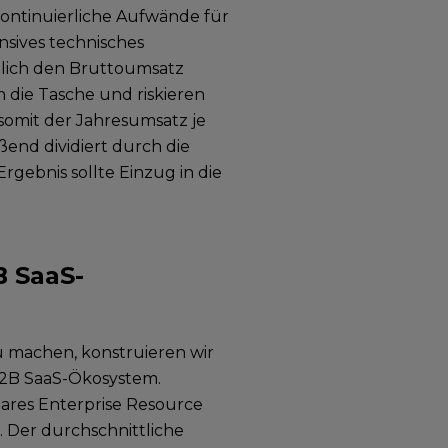
ontinuierliche Aufwände für
nsives technisches
iglich den Bruttoumsatz
n die Tasche und riskieren
somit der Jahresumsatz je
ßend dividiert durch die
gebnis sollte Einzug in die
B SaaS-
u machen, konstruieren wir
B2B SaaS-Ökosystem.
ares Enterprise Resource
 Der durchschnittliche