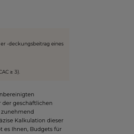
er -deckungsbeitrag eines
CAC ≥ 3).
enbereinigten
 der geschäftlichen
em zunehmend
zise Kalkulation dieser
t es Ihnen, Budgets für