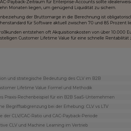
AC-Payback-Zeitraum für Enterprise-Accounts sollte idealerwei
ehn Monaten liegen, um genügend Liquidität zu sichern.
inbeziehung der Bruttomarge in die Berechnung ist obligatorisc
henstandard für Software aktuell zwischen 70 und 85 Prozent li
roßkunden entstehen oft Akquisitionskosten von über 10.000 E
stelligen Customer Lifetime Value für eine schnelle Rentabilität
tion und strategische Bedeutung des CLV im B2B
ustomer Lifetime Value Formel und Methodik
es Praxis-Rechenbeispiel für ein B2B SaaS-Unternehmen
che Begriffsabgrenzung bei der Erhebung: CLV vs LTV
se der CLV/CAC-Ratio und CAC-Payback-Periode
ctive CLV und Machine Learning im Vertrieb