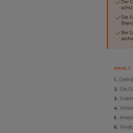
Der C
achtz
Die E
Branc
Bei G
sechs
INHALT
1
.
Defini
2
.
Die C
3
.
Exakt
4
.
Kritis
5
.
Analy
6
.
Predi