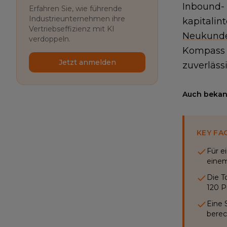
Inbound- 
Erfahren Sie, wie führende
Industrieunternehmen ihre
kapitalin
Vertriebseffizienz mit KI
Neukund
verdoppeln.
Kompass n
Jetzt anmelden
zuverläss
Auch bekann
KEY FA
Für e
einem
Die T
120 P
Eine 
berec