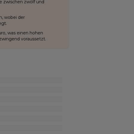
se zwischen zwölf und
h, wobei der
egt.
uro, was einen hohen
 zwingend voraussetzt.