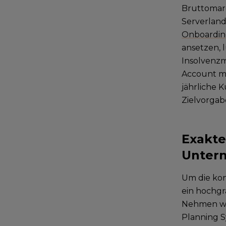
Bruttomarg
Serverland
Onboardi
ansetzen, 
Insolvenzm
Account mu
jährliche 
Zielvorgab
Exakte
Unter
Um die kon
ein hochgr
Nehmen wir
Planning S