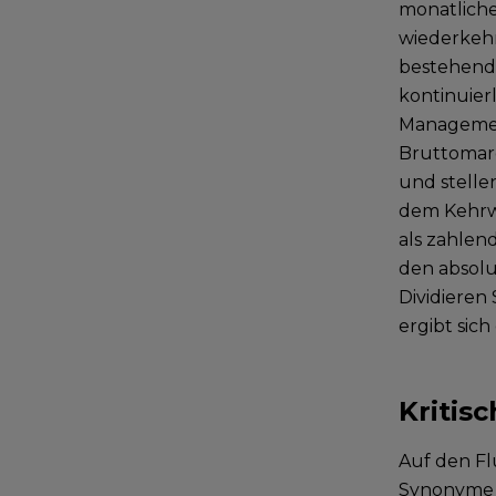
monatliche
wiederkehr
bestehend 
kontinuier
Management
Bruttomarg
und stelle
dem Kehrwe
als zahlend
den absolu
Dividieren
ergibt sic
Kritis
Auf den Fl
Synonyme g