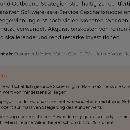
und Outbound-Strategien stichhaltig zu rechtfert
tensiven Software-as-a-Service Geschäftsmodellen 
engewinnung
erst nach vielen Monaten. Wer den 
utzt, verwandelt Akquisitionskosten von reinen
ig skalierende und renditestarke Investitionen.
t als:
Customer Lifetime Value · CLV · CLTV · Lifetime Value ·
CTS
ine wirtschaftlich gesunde Skalierung im B2B SaaS muss die CL
 Wert von mindestens 3:1 liegen.
op-Quartile der europäischen Softwareanbieter erreicht eine N
rozent zur massiven Steigerung des Kundenwerts.
Senkung der monatlichen Abwanderungsquote um lediglich ein
hneten Lifetime Value theoretisch um bis zu 25 Prozent.