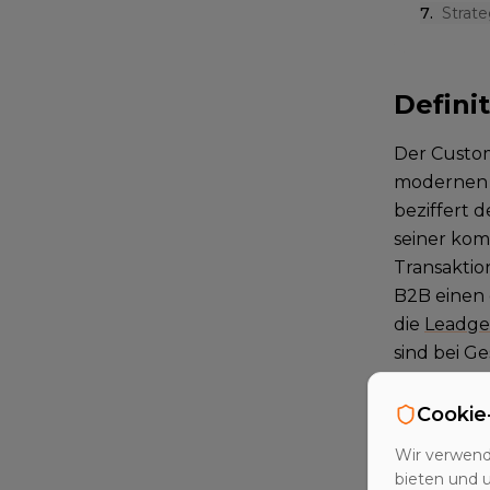
7
.
Strat
Defini
Der Custom
modernen B
beziffert 
seiner kom
Transaktio
B2B einen 
die
Leadge
sind bei G
gewonnenen
Kapital. N
Cookie
Vertrieb e
Wir verwend
die Gewinn
bieten und 