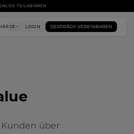
TENLOS TEILNEHMEN
9488
LOGIN
GESPRÄCH VEREINBAREN
DE
alue
 Kunden über