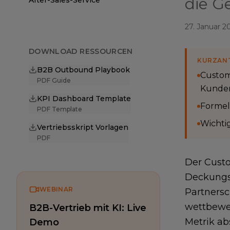
die G
After-Sales-Service
27. Januar 2
DOWNLOAD RESSOURCEN
KURZAN
B2B Outbound Playbook
Custom
PDF Guide
Kunden
KPI Dashboard Template
Formel
PDF Template
Wichtig
Vertriebsskript Vorlagen
PDF
Der Custo
Deckungsb
WEBINAR
Partnersc
wettbewer
B2B-Vertrieb mit KI: Live
Metrik ab
Demo