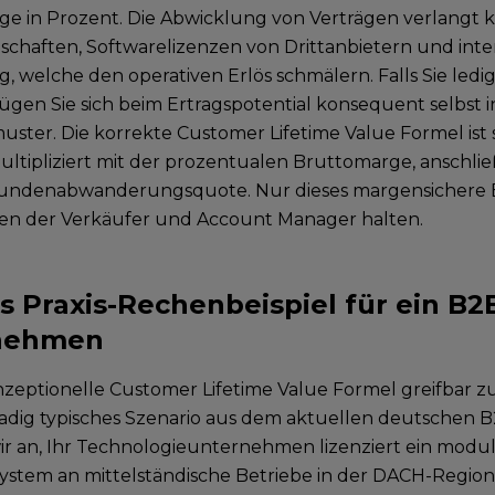
e in Prozent. Die Abwicklung von Verträgen verlangt k
schaften, Softwarelizenzen von Drittanbietern und inte
ng
, welche den operativen Erlös schmälern. Falls Sie led
lügen Sie sich beim Ertragspotential konsequent selbst i
uster. Die korrekte Customer Lifetime Value Formel ist 
ltipliziert mit der prozentualen Bruttomarge, anschlie
Kundenabwanderungsquote. Nur dieses margensichere Er
en der Verkäufer und Account Manager halten.
s Praxis-Rechenbeispiel für ein B2
nehmen
zeptionelle Customer Lifetime Value Formel greifbar z
adig typisches Szenario aus dem aktuellen deutschen 
 an, Ihr Technologieunternehmen lizenziert ein modul
ystem an mittelständische Betriebe in der DACH-Region.