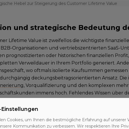
egische Hebel zur Steigerung des Customer Lifetime Value
tion und strategische Bedeutung d
er Lifetime Value ist zweifellos die wichtigste finanzie
2B-Organisationen und vertriebszentrierten SaaS-Un
den prognostizierten oder historischen finanziellen Prof
pletten Verweildauer in Ihrem Portfolio generiert. Ander
nsgeschäft, wo oftmals isolierte Kaufsummen gemessen 
durchgängig deckungsbeitragsorientierten Ansatz. Die
nerierung
, Vorqualifizierung und den komplexen mehrs
eschäftskunden immens hoch. Fehlendes Wissen über den
 Deals führt unweigerlich zu massiven Fehlallokation
ur wenn Sie den CLV berechnen, erhalten Geschäftsführ
-Einstellungen
ine belastbare Datenbasis, um zu entscheiden, wie viel 
en Cookies, um Ihnen die bestmögliche Erfahrung auf unserer 
ung eines Ideal Customer Profiles fließen darf, ohne kü
unsere Kommunikation zu verbessern. Wir respektieren Ihre Priv