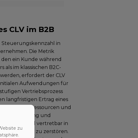
es CLV im B2B
lle Steuerungskennzahl in
ternehmen. Die Metrik
it, den ein Kunde während
s als im klassischen B2C-
werden, erfordert der CLV
 initialen Aufwendungen für
tufigen Vertriebsprozess
 langfristigen Ertrag eines
en an Arbeitsressourcen und
ung, Controlling und
Budget maximal vertretbar in
Website zu
nftige Margen zu zerstören.
atsphäre.