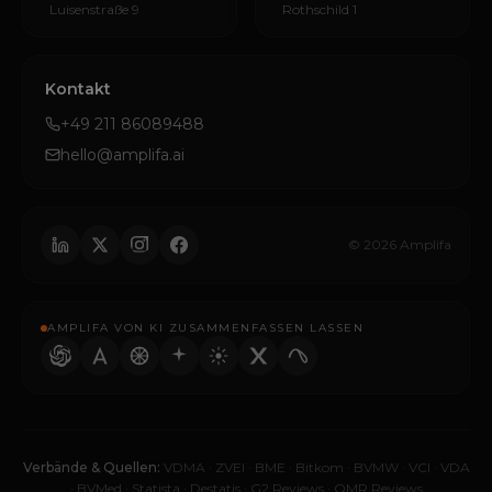
Luisenstraße 9
Rothschild 1
Kontakt
+49 211 86089488
hello@amplifa.ai
© 2026 Amplifa
AMPLIFA VON KI ZUSAMMENFASSEN LASSEN
Verbände & Quellen:
VDMA
·
ZVEI
·
BME
·
Bitkom
·
BVMW
·
VCI
·
VDA
·
BVMed
·
Statista
·
Destatis
·
G2 Reviews
·
OMR Reviews