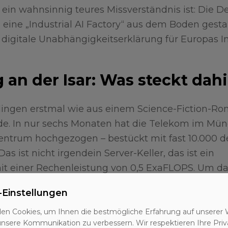
ein wahnsinnig teures Missverständnis ist: Die D
eine „Industrial AI Factory“ aus dem Boden gesta
e digitale Unabhängigkeitserklärung für Europas In
 an der Isar: Was steckt dah
klingen erstmal wie aus einem Science-Fiction-Ro
de. In nur sechs Monaten hat die Telekom im Mü
ntrum hochgezogen – bestückt mit fast 10.000 d
s ist nicht irgendein Server-Keller, das ist ein
t einer Rechenleistung von 0,5 ExaFLOPS. Um d
te man theoretisch für alle 450 Millionen EU-Bür
-Einstellungen
istenten betreiben. Das Ding ist eine Ansage.
en Cookies, um Ihnen die bestmögliche Erfahrung auf unserer 
unsere Kommunikation zu verbessern. Wir respektieren Ihre Priv
 auf den Namen „Deutschland Stack“. Eine Allian