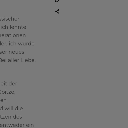
ssischer
lich lehnte
nerationen
ler, ich würde
nser neues
i aller Liebe,
eit der
pitze,
nen
 will die
etzen des
s entweder ein