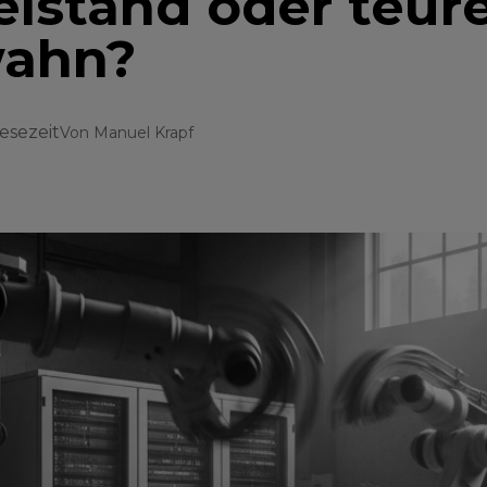
elstand oder teur
ahn?
Lesezeit
Von
Manuel Krapf