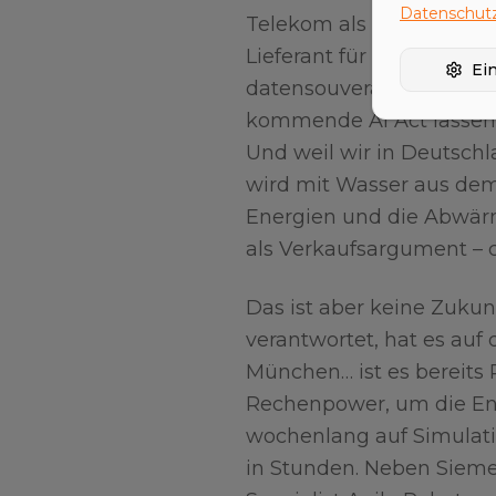
Datenschutz
Telekom als Infrastruktu
Lieferant für die PS unte
Ei
datensouveräne Plattfor
kommende AI Act lassen g
Und weil wir in Deutschl
wird mit Wasser aus dem
Energien und die Abwärm
als Verkaufsargument – c
Das ist aber keine Zukun
verantwortet, hat es auf 
München… ist es bereits 
Rechenpower, um die Entw
wochenlang auf Simulatio
in Stunden. Neben Sieme