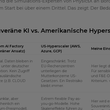
und die Simulations-Experten von PhysicsX an Bord
Start bei über einem Drittel. Das zeigt: Der Bedar
uveräne KI vs. Amerikanische Hypers
om AI Factory
US-Hyperscaler (AWS,
Meine Ein
eräner Ansatz)
Azure, GCP)
l. Daten bleiben in
Eingeschränkt. Trotz
 unter deutscher
EU-Rechenzentren
Hier liegt 
ktion. Kein Zugriff
unterliegen die
Für sensib
ausländische
Mutterkonzerne US-
und F&E-Da
ze (z.B. CLOUD
Gesetzen. Ein Restrisiko
Kriterium. 
bleibt immer.
nklar, aber
Extrem flexible Pay-as-
Hier wird 
heinlich ein
you-go-Modelle. Hohe
Souveränitä
um-Preismodell.
Skaleneffekte führen zu