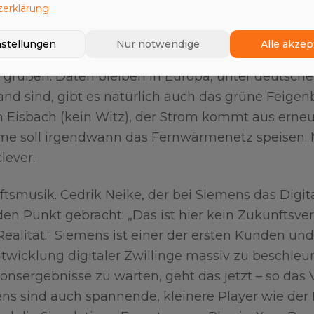
erklärung
r-Betreiber, SAP für die Business-Software und eb
r der Haube. Die Idee ist einfach und verlockend: E
nstellungen
Nur notwendige
Alle akzep
m, die komplett nach EU-Regeln spielt – DSGVO u
rüßen. Daten bleiben in Europa, unter deutscher
and sind, gibt es natürlich auch das grüne Feigenb
 Eisbach (kein Witz), der Strom kommt aus erne
e soll irgendwann das Fernwärmenetz speisen. 
lever.
ftsmusik. Cedrik Neike, der bei Siemens das Digit
den Punkt gebracht: „Das ist hier kein Zukunftsve
Realität.“ Siemens ist einer der ersten Kunden und
icklung digitaler Zwillinge massiv zu beschleun
nsergebnisse zu warten, geht das jetzt – so das 
ns sind auch spannende, kleinere Player wie der 