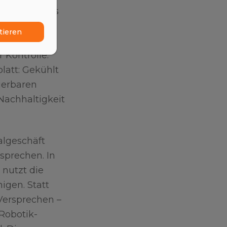
en NVIDIA als
ine sichere,
tieren
nd der
 Kontrolle.
latt: Gekühlt
uerbaren
Nachhaltigkeit
algeschäft
rsprechen. In
 nutzt die
igen. Statt
Versprechen –
Robotik-