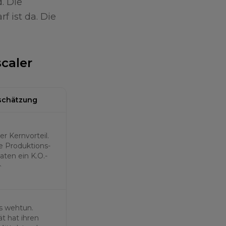
. Die
f ist da. Die
caler
schätzung
der Kernvorteil.
le Produktions-
ten ein K.O.-
↑
es wehtun.
t hat ihren