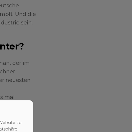
eutsche
mpft. Und die
dustrie sein.
inter?
man, der im
nchner
er neuesten
as mal
ger
Website zu
atsphäre.
z aus der