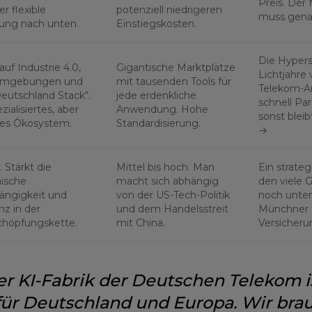
Preis. Der 
r flexible
potenziell niedrigeren
muss gena
rung nach unten.
Einstiegskosten.
Die Hypersc
auf Industrie 4.0,
Gigantische Marktplätze
Lichtjahre 
mgebungen und
mit tausenden Tools für
Telekom-A
eutschland Stack“.
jede erdenkliche
schnell Pa
zialisiertes, aber
Anwendung. Hohe
sonst bleib
res Ökosystem.
Standardisierung.
→
. Stärkt die
Mittel bis hoch. Man
Ein strateg
ische
macht sich abhängig
den viele 
ängigkeit und
von der US-Tech-Politik
noch unter
nz in der
und dem Handelsstreit
Münchner F
chöpfungskette.
mit China.
Versicheru
er KI-Fabrik der Deutschen Telekom i
für Deutschland und Europa. Wir bra