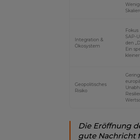
Wenige
Skalie
Fokus 
SAP-U
Integration &
den „D
Ökosystem
Ein spe
kleine
Gering
europä
Geopolitisches
Unabh
Risiko
Resilie
Werts
Die Eröffnung d
gute Nachricht 