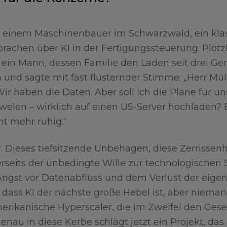
i einem Maschinenbauer im Schwarzwald, ein kla
sprachen über KI in der Fertigungssteuerung. Plötz
, ein Mann, dessen Familie den Laden seit drei Ge
 und sagte mit fast flüsternder Stimme: „Herr Mül
r haben die Daten. Aber soll ich die Pläne für u
welen – wirklich auf einen US-Server hochladen? Be
ht mehr ruhig.“
Dieses tiefsitzende Unbehagen, diese Zerrissenh
erseits der unbedingte Wille zur technologischen S
 Angst vor Datenabfluss und dem Verlust der eige
 dass KI der nächste große Hebel ist, aber niemand
erikanische Hyperscaler, die im Zweifel den Ges
Genau in diese Kerbe schlägt jetzt ein Projekt, da