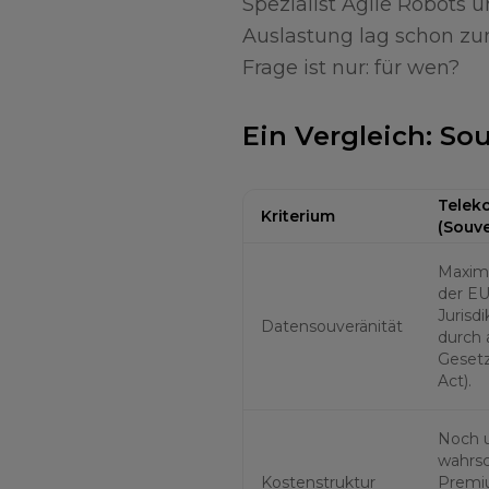
Spezialist Agile Robots 
Auslastung lag schon zum 
Frage ist nur: für wen?
Ein Vergleich: So
Telek
Kriterium
(Souv
Maxima
der EU
Jurisdi
Datensouveränität
durch 
Geset
Act).
Noch u
wahrsc
Kostenstruktur
Premi