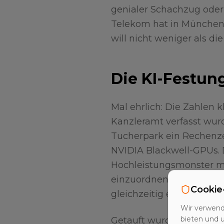
genialer Schachzug oder 
Telekom hat in München 
will nicht weniger als di
Die KI-Festung
Mal ehrlich: Die Zahlen 
Kanzleramt verfasst wur
Tucherpark ein Rechenze
NVIDIA Blackwell-GPUs. Da
Hochleistungsmonster mi
einzuordnen: Damit könn
Cookie
gleichzeitig einen KI-Ass
Wir verwend
bieten und 
Getauft wurde das Ganze