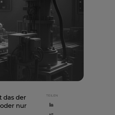
TEILEN
t das der
 oder nur