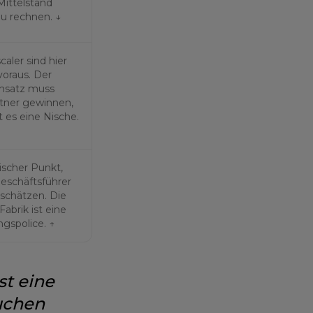
Mittelstand
u rechnen. ↓
aler sind hier
voraus. Der
nsatz muss
rtner gewinnen,
t es eine Nische.
ischer Punkt,
Geschäftsführer
schätzen. Die
abrik ist eine
ngspolice. ↑
st eine
uchen