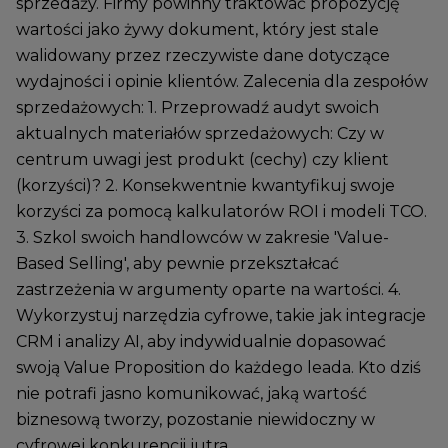
sprzedaży. Firmy powinny traktować propozycję
wartości jako żywy dokument, który jest stale
walidowany przez rzeczywiste dane dotyczące
wydajności i opinie klientów. Zalecenia dla zespołów
sprzedażowych: 1. Przeprowadź audyt swoich
aktualnych materiałów sprzedażowych: Czy w
centrum uwagi jest produkt (cechy) czy klient
(korzyści)? 2. Konsekwentnie kwantyfikuj swoje
korzyści za pomocą kalkulatorów ROI i modeli TCO.
3. Szkol swoich handlowców w zakresie 'Value-
Based Selling', aby pewnie przekształcać
zastrzeżenia w argumenty oparte na wartości. 4.
Wykorzystuj narzędzia cyfrowe, takie jak integracje
CRM i analizy AI, aby indywidualnie dopasować
swoją Value Proposition do każdego leada. Kto dziś
nie potrafi jasno komunikować, jaką wartość
biznesową tworzy, pozostanie niewidoczny w
cyfrowej konkurencji jutra.