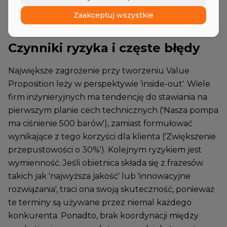
utraty udziałów w rynku (Value-to-Price Ratio).
Zaakceptuj wszystkie
Czynniki ryzyka i częste błędy
Największe zagrożenie przy tworzeniu Value
Proposition leży w perspektywie 'inside-out'. Wiele
firm inżynieryjnych ma tendencję do stawiania na
pierwszym planie cech technicznych ('Nasza pompa
ma ciśnienie 500 barów'), zamiast formułować
wynikające z tego korzyści dla klienta ('Zwiększenie
przepustowości o 30%'). Kolejnym ryzykiem jest
wymienność. Jeśli obietnica składa się z frazesów
takich jak 'najwyższa jakość' lub 'innowacyjne
rozwiązania', traci ona swoją skuteczność, ponieważ
te terminy są używane przez niemal każdego
konkurenta. Ponadto, brak koordynacji między