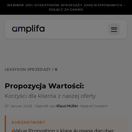
WEBINAR 200+ DYREKTORÓW SPRZEDAŻY ZAREJESTROWANYCH –
DOŁĄCZ ZA DARMO
LEKSYKON SPRZEDAŻY
V
Propozycja Wartości
:
Korzyści dla klienta z naszej oferty
27. Januar 2026
· Geprüft von
Klaus Müller
, Head of Content
KURZANTWORT
Value Proposition = klare Aussage darüber,