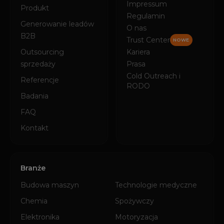
Impressum
Produkt
Regulamin
Generowanie leadów
O nas
B2B
Trust Center
NOWE
Outsourcing
Kariera
sprzedaży
Prasa
Cold Outreach i
Referencje
RODO
Badania
FAQ
Kontakt
Branże
Budowa maszyn
Technologie medyczne
Chemia
Spożywczy
Elektronika
Motoryzacja