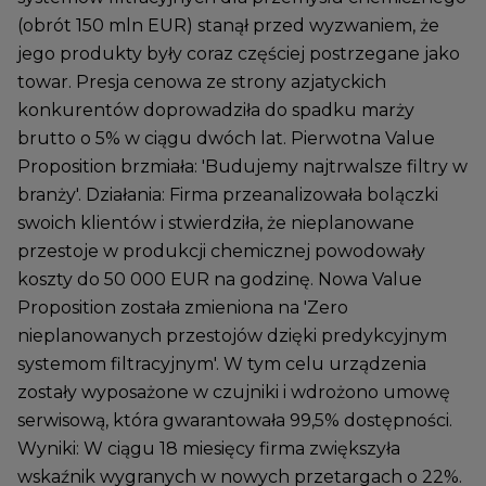
(obrót 150 mln EUR) stanął przed wyzwaniem, że
jego produkty były coraz częściej postrzegane jako
towar. Presja cenowa ze strony azjatyckich
konkurentów doprowadziła do spadku marży
brutto o 5% w ciągu dwóch lat. Pierwotna Value
Proposition brzmiała: 'Budujemy najtrwalsze filtry w
branży'. Działania: Firma przeanalizowała bolączki
swoich klientów i stwierdziła, że nieplanowane
przestoje w produkcji chemicznej powodowały
koszty do 50 000 EUR na godzinę. Nowa Value
Proposition została zmieniona na 'Zero
nieplanowanych przestojów dzięki predykcyjnym
systemom filtracyjnym'. W tym celu urządzenia
zostały wyposażone w czujniki i wdrożono umowę
serwisową, która gwarantowała 99,5% dostępności.
Wyniki: W ciągu 18 miesięcy firma zwiększyła
wskaźnik wygranych w nowych przetargach o 22%.